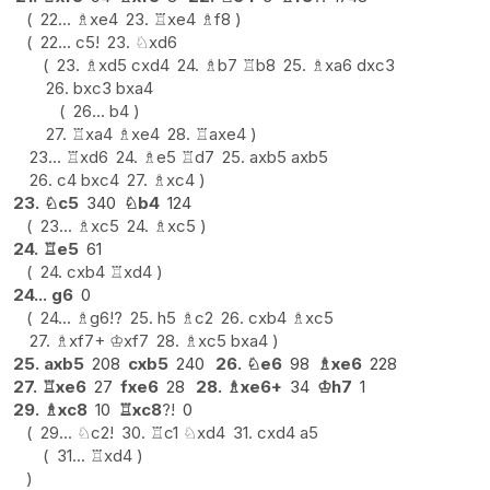
22...
♗
xe4
23.
♖
xe4
♗
f8
22...
c5
!
23.
♘
xd6
23.
♗
xd5
cxd4
24.
♗
b7
♖
b8
25.
♗
xa6
dxc3
26.
bxc3
bxa4
26...
b4
27.
♖
xa4
♗
xe4
28.
♖
axe4
23...
♖
xd6
24.
♗
e5
♖
d7
25.
axb5
axb5
26.
c4
bxc4
27.
♗
xc4
23.
♘
c5
340
♘
b4
124
23...
♗
xc5
24.
♗
xc5
24.
♖
e5
61
24.
cxb4
♖
xd4
24...
g6
0
24...
♗
g6
!?
25.
h5
♗
c2
26.
cxb4
♗
xc5
27.
♗
xf7+
♔
xf7
28.
♗
xc5
bxa4
25.
axb5
208
cxb5
240
26.
♘
e6
98
♗
xe6
228
27.
♖
xe6
27
fxe6
28
28.
♗
xe6+
34
♔
h7
1
29.
♗
xc8
10
♖
xc8
?!
0
29...
♘
c2
!
30.
♖
c1
♘
xd4
31.
cxd4
a5
31...
♖
xd4