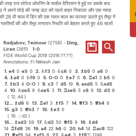
की तरह राय लोपेज ओपनिंग के मार्शल वेरिएसन मे हुई पर उसके बाद
ैमूर नें अपने घोड़े की जगह ऊंट को पहले बाहर निकाला और एक प्यादा
ी 28 वी चाल में डिंग की एक गलत चाल का फायदा उठाते हुए तैमूर नें
छ गलतियाँ की और तैमूर लगातार स्थिति को बेहतर करते हुए 46 चालों
Radjabov, Teimour
2758
-
Ding,
Liren
2811
1-0
FIDE World Cup 2019
2019.??.??
FI Niklesh Jain
1.
e4
0
e5
0
2.
♘
f3
0
♘
c6
0
3.
♗
b5
0
a6
0
4.
♗
a4
0
♘
f6
0
5.
O-O
0
♗
e7
0
6.
♖
e1
3
b5
0
7.
♗
b3
4
O-O
1
8.
c3
7
d5
19
9.
exd5
5
♘
xd5
4
10.
♘
xe5
6
♘
xe5
3
11.
♖
xe5
5
c6
6
12.
d3
8
12.
d4
12...
♗
d6
6
13.
♖
e1
3
♗
f5
7
14.
♕
f3
5
♕
h4
9
15.
g3
3
♕
h3
7
16.
♗
e3
0
16.
♘
d2
16...
♗
xd3
59
17.
♘
d2
50
♕
f5
9
18.
♗
d4
14
♖
fd8
38
19.
a4
22
h6
0
20.
h4
14
♖
ac8
122
21.
♕
xf5
94
♗
xf5
8
22.
♘
e4
3
♗
f8
?!
1748