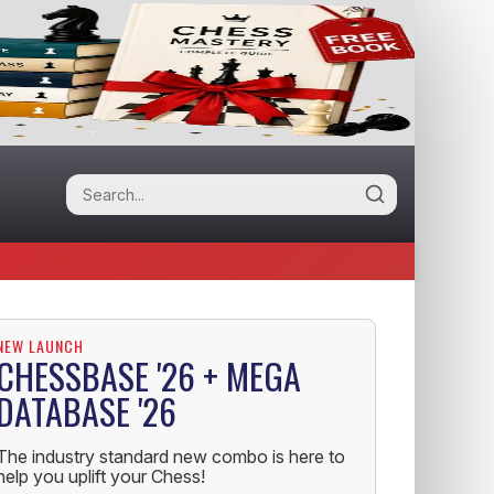
NEW LAUNCH
CHESSBASE '26 + MEGA
DATABASE '26
The industry standard new combo is here to
help you uplift your Chess!