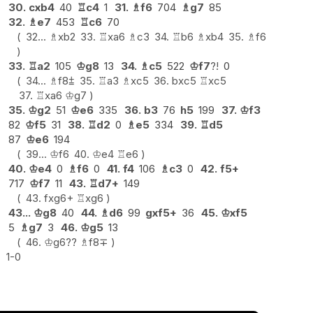
30.
cxb4
40
♖
c4
1
31.
♗
f6
704
♗
g7
85
32.
♗
e7
453
♖
c6
70
32...
♗
xb2
33.
♖
xa6
♗
c3
34.
♖
b6
♗
xb4
35.
♗
f6
33.
♖
a2
105
♔
g8
13
34.
♗
c5
522
♔
f7
?!
0
34...
♗
f8
⩲
35.
♖
a3
♗
xc5
36.
bxc5
♖
xc5
37.
♖
xa6
♔
g7
35.
♔
g2
51
♔
e6
335
36.
b3
76
h5
199
37.
♔
f3
82
♔
f5
31
38.
♖
d2
0
♗
e5
334
39.
♖
d5
87
♔
e6
194
39...
♔
f6
40.
♔
e4
♖
e6
40.
♔
e4
0
♗
f6
0
41.
f4
106
♗
c3
0
42.
f5+
717
♔
f7
11
43.
♖
d7+
149
43.
fxg6+
♖
xg6
43...
♔
g8
40
44.
♗
d6
99
gxf5+
36
45.
♔
xf5
5
♗
g7
3
46.
♔
g5
13
46.
♔
g6
??
♗
f8
∓
1-0