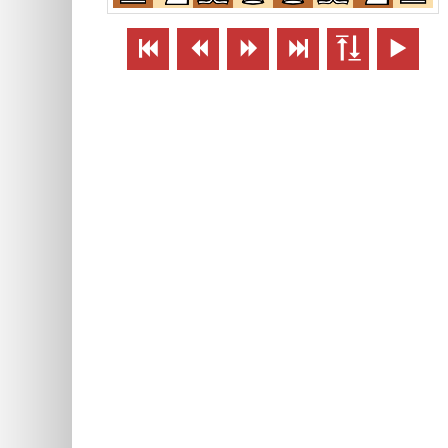





