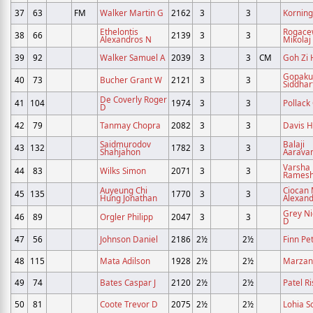
37
63
FM
Walker Martin G
2162
3
3
Korning
Ethelontis
Rogace
38
66
2139
3
3
Alexandros N
Mikolaj
39
92
Walker Samuel A
2039
3
3
CM
Goh Zi
Gopak
40
73
Bucher Grant W
2121
3
3
Siddhar
De Coverly Roger
41
104
1974
3
3
Pollack
D
42
79
Tanmay Chopra
2082
3
3
Davis 
Saidmurodov
Balaji
43
132
1782
3
3
Shahjahon
Aarava
Varsha
44
83
Wilks Simon
2071
3
3
Rames
Auyeung Chi
Ciocan 
45
135
1770
3
3
Hung Jonathan
Alexan
Grey Ni
46
89
Orgler Philipp
2047
3
3
D
47
56
Johnson Daniel
2186
2½
2½
Finn Pe
48
115
Mata Adilson
1928
2½
2½
Marzan
49
74
Bates Caspar J
2120
2½
2½
Patel Ri
50
81
Coote Trevor D
2075
2½
2½
Lohia 