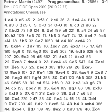
Petrov, Martin
2497
-
Praggnanandhaa, R.
2586
0-1
11th LCC FIDE Open 2019
2019.??.??
ChessBase
1.
e4
0
e5
45
2.
♘
f3
0
♘
c6
36
3.
♗
c4
44
♘
f6
8
4.
d3
0
♗
c5
6
5.
O-O
34
O-O
10
6.
c3
21
d6
22
7.
♘
bd2
73
h6
124
8.
♖
e1
189
a6
221
9.
a4
24
a5
97
10.
h3
1129
♗
e6
70
11.
♗
b5
0
♘
a7
74
12.
♗
c4
7
♘
c6
414
13.
♗
b5
32
♘
e7
1053
14.
d4
100
exd4
29
15.
♘
xd4
7
♗
d7
115
16.
♗
xd7
285
♘
xd7
175
17.
♘
f1
180
♘
g6
0
18.
♘
g3
106
♖
e8
202
19.
♘
df5
628
♘
f6
207
20.
♕
c2
98
d5
662
21.
♗
e3
22
♗
xe3
53
22.
♖
xe3
7
dxe4
0
23.
♘
xe4
46
♘
d5
547
24.
♖
ee1
101
♖
e5
160
25.
♘
eg3
363
♕
f6
219
26.
♖
xe5
10
♕
xe5
107
27.
♕
e4
438
♕
xe4
0
28.
♘
xe4
9
♖
e8
7
29.
♘
eg3
691
♘
gf4
358
30.
♖
d1
123
♘
b6
308
31.
b3
46
♘
fd5
68
32.
c4
524
♘
f6
0
33.
♘
e3
140
g6
78
34.
c5
153
♘
bd7
10
35.
♘
g4
169
♔
g7
86
36.
♘
xf6
5
♘
xf6
5
37.
♔
f1
218
♖
e5
0
38.
♖
c1
7
c6
53
39.
♖
c4
229
♘
d7
38
40.
♘
e4
24
f5
28
41.
♖
d4
0
♖
e7
239
42.
♘
d2
0
♘
xc5
24
43.
b4
0
axb4
386
44.
♖
xb4
0
♖
d7
109
45.
♔
e2
0
♘
d3
178
46.
♖
c4