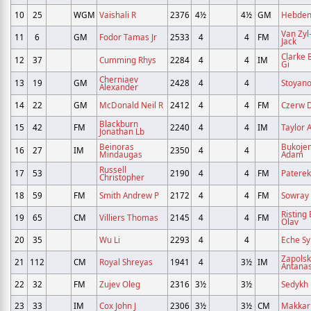
10
25
WGM
Vaishali R
2376
4½
4½
GM
Hebden
Van Zyl
11
6
GM
Fodor Tamas Jr
2533
4
4
FM
Jack
Clarke 
12
37
Cumming Rhys
2284
4
4
IM
Gi
Cherniaev
13
19
GM
2428
4
4
Stoyano
Alexander
14
22
GM
McDonald Neil R
2412
4
4
FM
Czerw 
Blackburn
15
42
FM
2240
4
4
IM
Taylor 
Jonathan Lb
Beinoras
Bukoje
16
27
IM
2350
4
4
Mindaugas
Adam
Russell
17
53
2190
4
4
FM
Paterek
Christopher
18
59
FM
Smith Andrew P
2172
4
4
FM
Sowray 
Risting 
19
65
CM
Villiers Thomas
2145
4
4
FM
Olav
20
35
Wu Li
2293
4
4
Eche Sy
Zapolsk
21
112
CM
Royal Shreyas
1941
4
3½
IM
Antana
22
32
FM
Zujev Oleg
2316
3½
3½
Sedykh 
23
33
IM
Cox John J
2306
3½
3½
CM
Makkar 