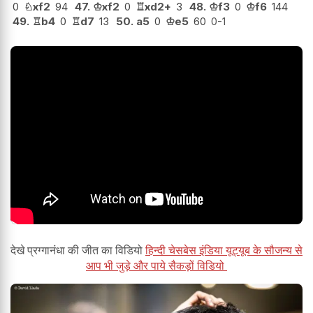
0
♘
xf2
94
47.
♔
xf2
0
♖
xd2+
3
48.
♔
f3
0
♔
f6
144
49.
♖
b4
0
♖
d7
13
50.
a5
0
♔
e5
60
0-1
देखे प्रग्गानंधा की जीत का विडियो
हिन्दी चेसबेस इंडिया यूट्यूब के सौजन्य से
आप भी जुड़े और पाये सैकड़ों विडियो