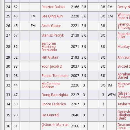
24
62
Pasztor Balazs
2166
3½
3½
FM
Berry N
Willmot
25
43
FM
Lee Qing Aun
2228
3½
3½
CM
Robert 
Seymou
26
45
FM
Akots Gabor
2221
3½
3½
Timothy
Papadi
27
67
Stanisz Patryk
2139
3½
3½
Elliot
Semprun
28
82
Martinez
2071
3½
3½
Manfay
Fernando
29
52
Hill Alistair
2193
3½
3½
Ahn Su
30
93
Yoon Jacob D
2037
3½
3½
Brozel 
Abraha
31
98
Penna Tommaso
2007
3½
3½
Daniel
McClement
Maruse
32
44
2226
3
3½
IM
Andrew
Petr
Nilssen
33
47
Dong Bao Nghia
2217
3
3
WFM
Frederi
34
50
Rocco Federico
2207
3
3
Taylor W
Ogunsh
35
90
Ho Conrad
2046
3
3
Olugbe
(Ben)
Osborne Marcus
Deacon
36
61
2166
3
3
E
Ionut