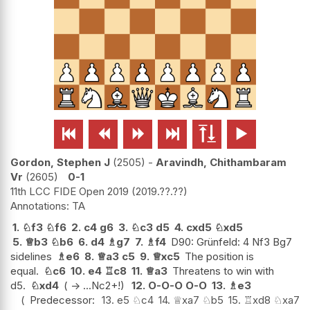






Gordon, Stephen J
2505
-
Aravindh, Chithambaram
Vr
2605
0-1
11th LCC FIDE Open 2019
2019.??.??
TA
1.
♘
f3
♘
f6
2.
c4
g6
3.
♘
c3
d5
4.
cxd5
♘
xd5
5.
♕
b3
♘
b6
6.
d4
♗
g7
7.
♗
f4
D90: Grünfeld: 4 Nf3 Bg7
sidelines
♗
e6
8.
♕
a3
c5
9.
♕
xc5
The position is
equal.
♘
c6
10.
e4
♖
c8
11.
♕
a3
Threatens to win with
d5.
♘
xd4
( -> ...Nc2+!)
12.
O-O-O
O-O
13.
♗
e3
Predecessor:
13.
e5
♘
c4
14.
♕
xa7
♘
b5
15.
♖
xd8
♘
xa7