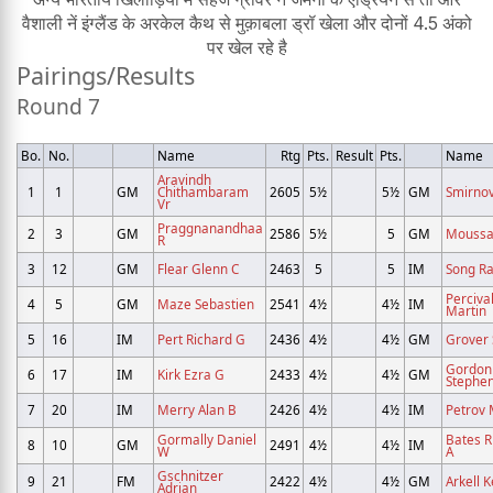
वैशाली नें इंग्लैंड के अरकेल कैथ से मुक़ाबला ड्रॉ खेला और दोनों 4.5 अंको
पर खेल रहे है
Pairings/Results
Round 7
Bo.
No.
Name
Rtg
Pts.
Result
Pts.
Name
Aravindh
1
1
GM
Chithambaram
2605
5½
5½
GM
Smirno
Vr
Praggnanandhaa
2
3
GM
2586
5½
5
GM
Moussar
R
3
12
GM
Flear Glenn C
2463
5
5
IM
Song R
Perciva
4
5
GM
Maze Sebastien
2541
4½
4½
IM
Martin
5
16
IM
Pert Richard G
2436
4½
4½
GM
Grover 
Gordon
6
17
IM
Kirk Ezra G
2433
4½
4½
GM
Stephen
7
20
IM
Merry Alan B
2426
4½
4½
IM
Petrov 
Gormally Daniel
Bates R
8
10
GM
2491
4½
4½
IM
W
A
Gschnitzer
9
21
FM
2422
4½
4½
GM
Arkell K
Adrian