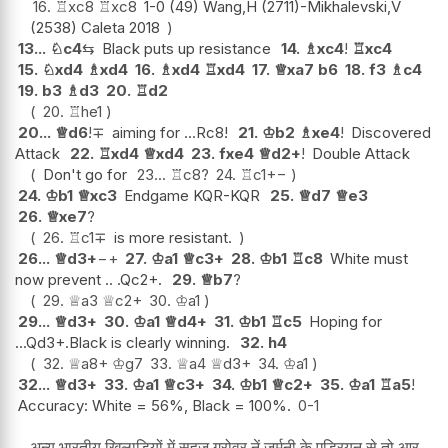
16.
♖
xc8
♖
xc8
1-0 (49) Wang,H (2711)-Mikhalevski,V
(2538) Caleta 2018
13...
♘
c4
⇆
Black puts up resistance
14.
♗
xc4
!
♖
xc4
15.
♘
xd4
♗
xd4
16.
♗
xd4
♖
xd4
17.
♕
xa7
b6
18.
f3
♗
c4
19.
b3
♗
d3
20.
♖
d2
20.
♖
he1
20...
♕
d6
!
∓
aiming for ...Rc8!
21.
♔
b2
♗
xe4
!
Discovered
Attack
22.
♖
xd4
♕
xd4
23.
fxe4
♕
d2+
!
Double Attack
Don't go for
23...
♖
c8
?
24.
♖
c1
+−
24.
♔
b1
♕
xc3
Endgame KQR-KQR
25.
♕
d7
♕
e3
26.
♕
xe7
?
26.
♖
c1
∓
is more resistant.
26...
♕
d3+
−+
27.
♔
a1
♕
c3+
28.
♔
b1
♖
c8
White must
now prevent .. .Qc2+.
29.
♕
b7
?
29.
♕
a3
♕
c2+
30.
♔
a1
29...
♕
d3+
30.
♔
a1
♕
d4+
31.
♔
b1
♖
c5
Hoping for
...Qd3+.Black is clearly winning.
32.
h4
32.
♕
a8+
♔
g7
33.
♕
a4
♕
d3+
34.
♔
a1
32...
♕
d3+
33.
♔
a1
♕
c3+
34.
♔
b1
♕
c2+
35.
♔
a1
♖
a5
!
Accuracy: White = 56%, Black = 100%.
0-1
अन्य भारतीय खिलाड़ियों में सहज ग्रोवर नें जर्मनी के एड्रियन से तो आर