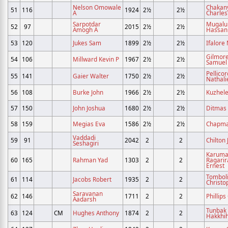
Nelson Omowale
Chakan
51
116
1924
2½
2½
A
Charles
Sarpotdar
Mugalu
52
97
2015
2½
2½
Amogh A
Hassan
53
120
Jukes Sam
1899
2½
2½
Ifalore
Gilmor
54
106
Millward Kevin P
1967
2½
2½
Samuel
Pellicor
55
141
Gaier Walter
1750
2½
2½
Nathali
56
108
Burke John
1966
2½
2½
Kuzhele
57
150
John Joshua
1680
2½
2½
Ditmas
58
159
Megias Eva
1586
2½
2½
Chapma
Vaddadi
59
91
2042
2
2
Chilton
Seshagiri
Karuma
60
165
Rahman Yad
1303
2
2
Ragarir
Ernest
Tombol
61
114
Jacobs Robert
1935
2
2
Christo
Saravanan
62
146
1711
2
2
Phillip
Aadarsh
Tunbak
63
124
CM
Hughes Anthony
1874
2
2
Hakkhi