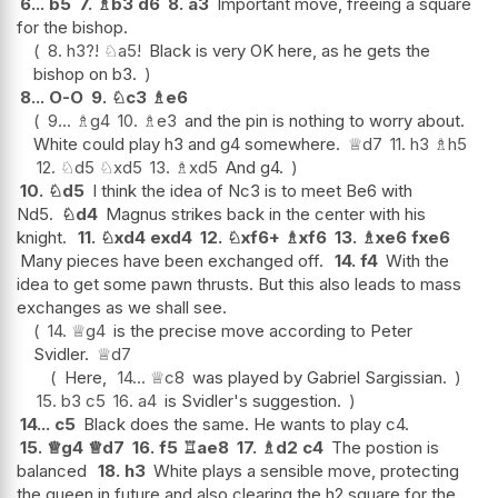
6...
b5
7.
♗
b3
d6
8.
a3
Important move, freeing a square
for the bishop.
8.
h3
?!
♘
a5
!
Black is very OK here, as he gets the
bishop on b3.
8...
O-O
9.
♘
c3
♗
e6
9...
♗
g4
10.
♗
e3
and the pin is nothing to worry about.
White could play h3 and g4 somewhere.
♕
d7
11.
h3
♗
h5
12.
♘
d5
♘
xd5
13.
♗
xd5
And g4.
10.
♘
d5
I think the idea of Nc3 is to meet Be6 with
Nd5.
♘
d4
Magnus strikes back in the center with his
knight.
11.
♘
xd4
exd4
12.
♘
xf6+
♗
xf6
13.
♗
xe6
fxe6
Many pieces have been exchanged off.
14.
f4
With the
idea to get some pawn thrusts. But this also leads to mass
exchanges as we shall see.
14.
♕
g4
is the precise move according to Peter
Svidler.
♕
d7
Here,
14...
♕
c8
was played by Gabriel Sargissian.
15.
b3
c5
16.
a4
is Svidler's suggestion.
14...
c5
Black does the same. He wants to play c4.
15.
♕
g4
♕
d7
16.
f5
♖
ae8
17.
♗
d2
c4
The postion is
balanced
18.
h3
White plays a sensible move, protecting
the queen in future and also clearing the h2 square for the