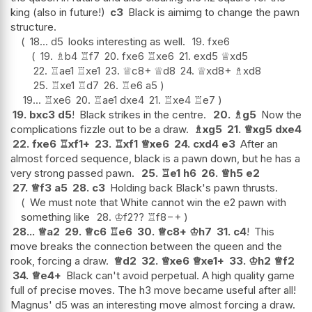
king (also in future!)
c3
Black is aimimg to change the pawn
structure.
18...
d5
looks interesting as well.
19.
fxe6
19.
♗
b4
♖
f7
20.
fxe6
♖
xe6
21.
exd5
♕
xd5
22.
♖
ae1
♖
xe1
23.
♕
c8+
♕
d8
24.
♕
xd8+
♗
xd8
25.
♖
xe1
♖
d7
26.
♖
e6
a5
19...
♖
xe6
20.
♖
ae1
dxe4
21.
♖
xe4
♖
e7
19.
bxc3
d5
!
Black strikes in the centre.
20.
♗
g5
Now the
complications fizzle out to be a draw.
♗
xg5
21.
♕
xg5
dxe4
22.
fxe6
♖
xf1+
23.
♖
xf1
♕
xe6
24.
cxd4
e3
After an
almost forced sequence, black is a pawn down, but he has a
very strong passed pawn.
25.
♖
e1
h6
26.
♕
h5
e2
27.
♕
f3
a5
28.
c3
Holding back Black's pawn thrusts.
We must note that White cannot win the e2 pawn with
something like
28.
♔
f2
??
♖
f8
−+
28...
♕
a2
29.
♕
c6
♖
e6
30.
♕
c8+
♔
h7
31.
c4
!
This
move breaks the connection between the queen and the
rook, forcing a draw.
♕
d2
32.
♕
xe6
♕
xe1+
33.
♔
h2
♕
f2
34.
♕
e4+
Black can't avoid perpetual. A high quality game
full of precise moves. The h3 move became useful after all!
Magnus' d5 was an interesting move almost forcing a draw.