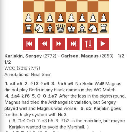






Karjakin, Sergey
2772
-
Carlsen, Magnus
2853
1/2-
1/2
WCC
2016.??.??
Nihal Sarin
1.
e4
e5
2.
♘
f3
♘
c6
3.
♗
b5
a6
No Berlin Wall! Magnus
did not play Berlin in any black games in this WC Match.
4.
♗
a4
♘
f6
5.
O-O
♗
e7
After the loss in the eighth round,
Magnus had tried the Arkhangelsk variation, but Sergey
played well and Magnus was worse.
6.
d3
Karjakin goes
for this tricky system with Nc3.
6.
♖
e1
O-O
7.
c3
b5
8.
♗
b3
is the main line, but maybe
Karjakin wanted to avoid the Marshall.