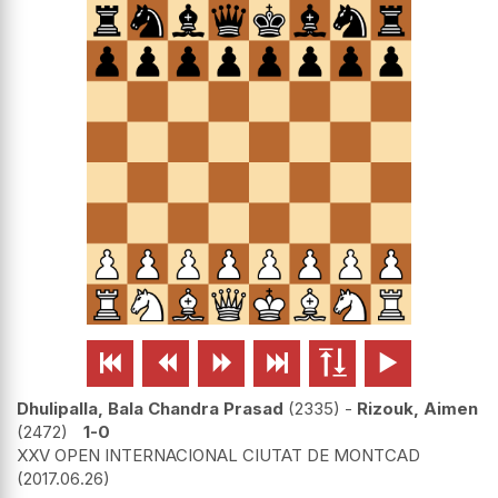






Dhulipalla, Bala Chandra Prasad
2335
-
Rizouk, Aimen
2472
1-0
XXV OPEN INTERNACIONAL CIUTAT DE MONTCAD
2017.06.26