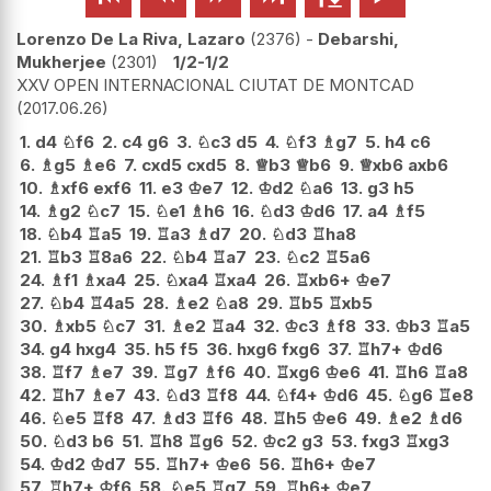
Lorenzo De La Riva, Lazaro
2376
-
Debarshi,
Mukherjee
2301
1/2-1/2
XXV OPEN INTERNACIONAL CIUTAT DE MONTCAD
2017.06.26
1.
d4
♘
f6
2.
c4
g6
3.
♘
c3
d5
4.
♘
f3
♗
g7
5.
h4
c6
6.
♗
g5
♗
e6
7.
cxd5
cxd5
8.
♕
b3
♕
b6
9.
♕
xb6
axb6
10.
♗
xf6
exf6
11.
e3
♔
e7
12.
♔
d2
♘
a6
13.
g3
h5
14.
♗
g2
♘
c7
15.
♘
e1
♗
h6
16.
♘
d3
♔
d6
17.
a4
♗
f5
18.
♘
b4
♖
a5
19.
♖
a3
♗
d7
20.
♘
d3
♖
ha8
21.
♖
b3
♖
8a6
22.
♘
b4
♖
a7
23.
♘
c2
♖
5a6
24.
♗
f1
♗
xa4
25.
♘
xa4
♖
xa4
26.
♖
xb6+
♔
e7
27.
♘
b4
♖
4a5
28.
♗
e2
♘
a8
29.
♖
b5
♖
xb5
30.
♗
xb5
♘
c7
31.
♗
e2
♖
a4
32.
♔
c3
♗
f8
33.
♔
b3
♖
a5
34.
g4
hxg4
35.
h5
f5
36.
hxg6
fxg6
37.
♖
h7+
♔
d6
38.
♖
f7
♗
e7
39.
♖
g7
♗
f6
40.
♖
xg6
♔
e6
41.
♖
h6
♖
a8
42.
♖
h7
♗
e7
43.
♘
d3
♖
f8
44.
♘
f4+
♔
d6
45.
♘
g6
♖
e8
46.
♘
e5
♖
f8
47.
♗
d3
♖
f6
48.
♖
h5
♔
e6
49.
♗
e2
♗
d6
50.
♘
d3
b6
51.
♖
h8
♖
g6
52.
♔
c2
g3
53.
fxg3
♖
xg3
54.
♔
d2
♔
d7
55.
♖
h7+
♔
e6
56.
♖
h6+
♔
e7
57.
♖
h7+
♔
f6
58.
♘
e5
♖
g7
59.
♖
h6+
♔
e7