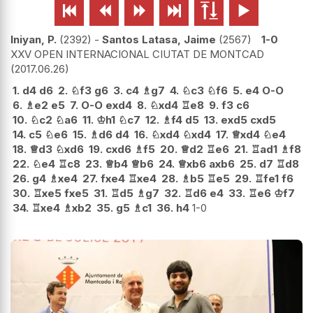






Iniyan, P.
2392
-
Santos Latasa, Jaime
2567
1-0
XXV OPEN INTERNACIONAL CIUTAT DE MONTCAD
2017.06.26
1.
d4
d6
2.
♘
f3
g6
3.
c4
♗
g7
4.
♘
c3
♘
f6
5.
e4
O-O
6.
♗
e2
e5
7.
O-O
exd4
8.
♘
xd4
♖
e8
9.
f3
c6
10.
♘
c2
♘
a6
11.
♔
h1
♘
c7
12.
♗
f4
d5
13.
exd5
cxd5
14.
c5
♘
e6
15.
♗
d6
d4
16.
♘
xd4
♘
xd4
17.
♕
xd4
♘
e4
18.
♕
d3
♘
xd6
19.
cxd6
♗
f5
20.
♕
d2
♖
e6
21.
♖
ad1
♗
f8
22.
♘
e4
♖
c8
23.
♕
b4
♕
b6
24.
♕
xb6
axb6
25.
d7
♖
d8
26.
g4
♗
xe4
27.
fxe4
♖
xe4
28.
♗
b5
♖
e5
29.
♖
fe1
f6
30.
♖
xe5
fxe5
31.
♖
d5
♗
g7
32.
♖
d6
e4
33.
♖
e6
♔
f7
34.
♖
xe4
♗
xb2
35.
g5
♗
c1
36.
h4
1-0