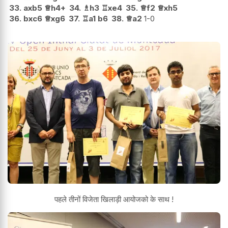
33.
axb5
♕
h4+
34.
♗
h3
♖
xe4
35.
♕
f2
♕
xh5
36.
bxc6
♕
xg6
37.
♖
a1
b6
38.
♕
a2
1-0
पहले तीनों विजेता खिलाड़ी आयोजको के साथ !