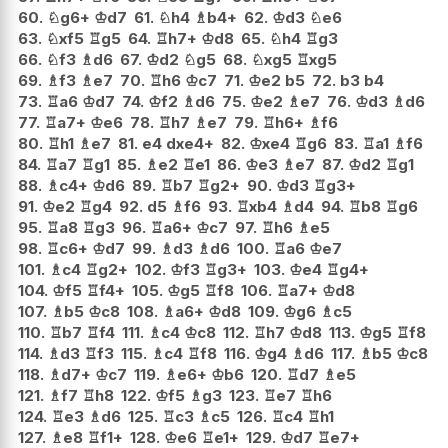
60.
♘
g6+
♔
d7
61.
♘
h4
♗
b4+
62.
♔
d3
♘
e6
63.
♘
xf5
♖
g5
64.
♖
h7+
♔
d8
65.
♘
h4
♖
g3
66.
♘
f3
♗
d6
67.
♔
d2
♘
g5
68.
♘
xg5
♖
xg5
69.
♗
f3
♗
e7
70.
♖
h6
♔
c7
71.
♔
e2
b5
72.
b3
b4
73.
♖
a6
♔
d7
74.
♔
f2
♗
d6
75.
♔
e2
♗
e7
76.
♔
d3
♗
d6
77.
♖
a7+
♔
e6
78.
♖
h7
♗
e7
79.
♖
h6+
♗
f6
80.
♖
h1
♗
e7
81.
e4
dxe4+
82.
♔
xe4
♖
g6
83.
♖
a1
♗
f6
84.
♖
a7
♖
g1
85.
♗
e2
♖
e1
86.
♔
e3
♗
e7
87.
♔
d2
♖
g1
88.
♗
c4+
♔
d6
89.
♖
b7
♖
g2+
90.
♔
d3
♖
g3+
91.
♔
e2
♖
g4
92.
d5
♗
f6
93.
♖
xb4
♗
d4
94.
♖
b8
♖
g6
95.
♖
a8
♖
g3
96.
♖
a6+
♔
c7
97.
♖
h6
♗
e5
98.
♖
c6+
♔
d7
99.
♗
d3
♗
d6
100.
♖
a6
♔
e7
101.
♗
c4
♖
g2+
102.
♔
f3
♖
g3+
103.
♔
e4
♖
g4+
104.
♔
f5
♖
f4+
105.
♔
g5
♖
f8
106.
♖
a7+
♔
d8
107.
♗
b5
♔
c8
108.
♗
a6+
♔
d8
109.
♔
g6
♗
c5
110.
♖
b7
♖
f4
111.
♗
c4
♔
c8
112.
♖
h7
♔
d8
113.
♔
g5
♖
f8
114.
♗
d3
♖
f3
115.
♗
c4
♖
f8
116.
♔
g4
♗
d6
117.
♗
b5
♔
c8
118.
♗
d7+
♔
c7
119.
♗
e6+
♔
b6
120.
♖
d7
♗
e5
121.
♗
f7
♖
h8
122.
♔
f5
♗
g3
123.
♖
e7
♖
h6
124.
♖
e3
♗
d6
125.
♖
c3
♗
c5
126.
♖
c4
♖
h1
127.
♗
e8
♖
f1+
128.
♔
e6
♖
e1+
129.
♔
d7
♖
e7+