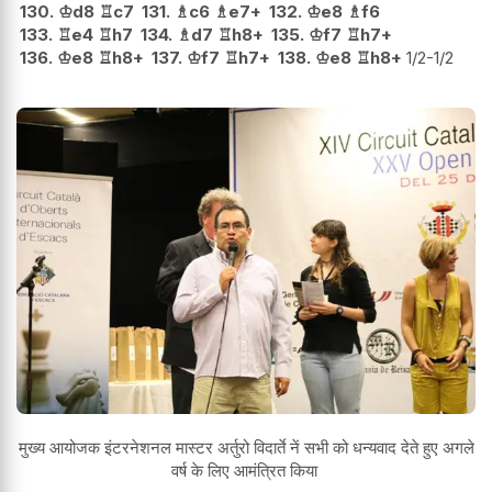
130.
♔
d8
♖
c7
131.
♗
c6
♗
e7+
132.
♔
e8
♗
f6
133.
♖
e4
♖
h7
134.
♗
d7
♖
h8+
135.
♔
f7
♖
h7+
136.
♔
e8
♖
h8+
137.
♔
f7
♖
h7+
138.
♔
e8
♖
h8+
1/2-1/2
मुख्य आयोजक
इंटरनेशनल मास्टर अर्तुरो विदार्ते नें सभी को धन्यवाद देते हुए अगले
वर्ष के लिए आमंत्रित किया