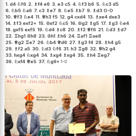
1.
d4
♘
f6
2.
♗
f4
e6
3.
e3
c5
4.
♘
f3
b6
5.
♘
c3
d5
6.
♘
b5
♘
a6
7.
c3
♗
e7
8.
♘
e5
♗
b7
9.
♗
d3
O-O
10.
♕
f3
♘
e4
11.
♕
h3
f5
12.
g4
cxd4
13.
♗
xe4
dxe3
14.
♗
f3
exf2+
15.
♔
xf2
♘
c5
16.
♔
g2
♗
g5
17.
♗
g3
♘
e4
18.
gxf5
exf5
19.
♘
d4
♗
c8
20.
♗
f2
♕
f6
21.
♘
d3
♗
d7
22.
♖
hg1
♔
h8
23.
♔
h1
♗
h6
24.
♖
af1
♖
ae8
25.
♕
g2
♖
e7
26.
♘
b4
♕
d6
27.
♗
g3
f4
28.
♗
h4
g5
29.
♗
f2
a5
30.
♘
d3
♘
f6
31.
h3
♖
g8
32.
♕
h2
g4
33.
hxg4
♘
xg4
34.
♗
xg4
♗
xg4
35.
♗
h4
♖
eg7
36.
♘
xf4
♕
e5
37.
♘
g6+
1-0