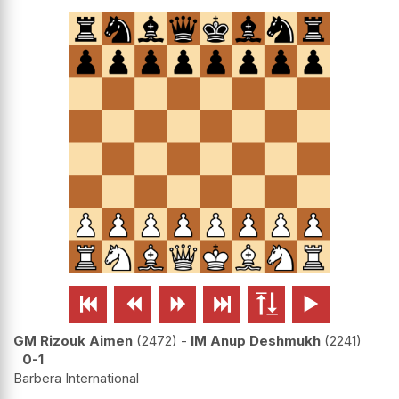






GM Rizouk Aimen
2472
-
IM Anup Deshmukh
2241
0-1
Barbera International