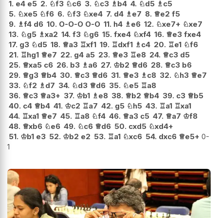
1.
e4
e5
2.
♘
f3
♘
c6
3.
♘
c3
♗
b4
4.
♘
d5
♗
c5
5.
♘
xe5
♘
f6
6.
♘
f3
♘
xe4
7.
d4
♗
e7
8.
♕
e2
f5
9.
♗
f4
d6
10.
O-O-O
O-O
11.
h4
♗
e6
12.
♘
xe7+
♘
xe7
13.
♘
g5
♗
xa2
14.
f3
♘
g6
15.
fxe4
♘
xf4
16.
♕
e3
fxe4
17.
g3
♘
d5
18.
♕
a3
♖
xf1
19.
♖
dxf1
♗
c4
20.
♖
e1
♘
f6
21.
♖
hg1
♕
e7
22.
g4
a5
23.
♕
e3
♖
e8
24.
♕
c3
d5
25.
♕
xa5
c6
26.
b3
♗
a6
27.
♔
b2
♕
d6
28.
♕
c3
b6
29.
♕
g3
♕
b4
30.
♕
c3
♕
d6
31.
♕
e3
♗
c8
32.
♘
h3
♕
e7
33.
♘
f2
♗
d7
34.
♘
d3
♕
d6
35.
♘
e5
♖
a8
36.
♕
c3
♕
a3+
37.
♔
b1
♗
e8
38.
♕
b2
♕
b4
39.
c3
♕
b5
40.
c4
♕
b4
41.
♔
c2
♖
a7
42.
g5
♘
h5
43.
♖
a1
♖
xa1
44.
♖
xa1
♕
e7
45.
♖
a8
♘
f4
46.
♕
a3
c5
47.
♕
a7
♔
f8
48.
♕
xb6
♘
e6
49.
♘
c6
♕
d6
50.
cxd5
♘
xd4+
51.
♔
b1
e3
52.
♔
b2
e2
53.
♖
a1
♘
xc6
54.
dxc6
♕
e5+
0-
1