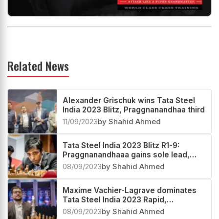
Related News
Alexander Grischuk wins Tata Steel
India 2023 Blitz, Praggnanandhaa third
11/09/2023
by Shahid Ahmed
Tata Steel India 2023 Blitz R1-9:
Praggnanandhaaa gains sole lead,
Vidit in pursuit
08/09/2023
by Shahid Ahmed
Maxime Vachier-Lagrave dominates
Tata Steel India 2023 Rapid,
Praggnanandhaa third
08/09/2023
by Shahid Ahmed