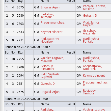
Bo.
No.
Rtg
Name
Result
Name
Vachier-Lagrave,
1
4
2675
GM
Erigaisi, Arjun
GM
Maxime
Radjabov,
2
5
2680
GM
GM
Gukesh, D
Teimour
Praggnanandhaa,
Vidit, Santosh
3
6
2703
GM
GM
R
Gujrathi
Grischuk,
4
7
2633
GM
Keymer, Vincent
GM
Alexander
Abdusattorov,
Harikrishna,
5
8
2731
GM
GM
Nodirbek
Pentala
Round 8 on 2023/09/07 at 1630 h
Bo.
No.
Rtg
Name
Result
Name
Vachier-Lagrave,
Harikrishna,
1
10
2755
GM
GM
Maxime
Pentala
Grischuk,
Abdusattorov,
2
1
2709
GM
GM
Alexander
Nodirbek
Vidit, Santosh
3
2
2694
GM
GM
Keymer, Vincent
Gujrathi
Praggnanandhaa,
4
3
2651
GM
Gukesh, D
GM
R
Radjabov,
5
4
2675
GM
Erigaisi, Arjun
GM
Teimour
Round 9 on 2023/09/07 at 1800 h
Bo.
No.
Rtg
Name
Result
Name
Radjabov,
Vachier-Lagrave,
1
5
2680
GM
GM