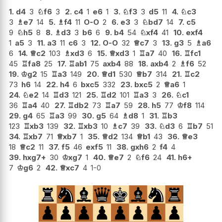
1.
d4
3
♘
f6
3
2.
c4
1
e6
1
3.
♘
f3
3
d5
11
4.
♘
c3
3
♗
e7
14
5.
♗
f4
11
O-O
2
6.
e3
3
♘
bd7
14
7.
c5
9
♘
h5
8
8.
♗
d3
3
b6
6
9.
b4
54
♘
xf4
41
10.
exf4
1
a5
3
11.
a3
11
c6
3
12.
O-O
32
♕
c7
3
13.
g3
5
♗
a6
6
14.
♕
c2
103
♗
xd3
6
15.
♕
xd3
1
♖
a7
40
16.
♖
fc1
45
♖
fa8
25
17.
♖
ab1
75
axb4
88
18.
axb4
2
♗
f6
52
19.
♔
g2
15
♖
a3
149
20.
♕
d1
530
♕
b7
314
21.
♖
c2
73
h6
14
22.
h4
6
bxc5
332
23.
bxc5
2
♕
a6
1
24.
♘
e2
14
♖
d3
121
25.
♖
d2
101
♖
a3
3
26.
♘
c1
36
♖
a4
40
27.
♖
db2
73
♖
a7
59
28.
h5
77
♔
f8
114
29.
g4
65
♖
a3
99
30.
g5
64
♗
d8
1
31.
♖
b3
123
♖
xb3
139
32.
♖
xb3
10
♗
c7
39
33.
♘
d3
6
♖
b7
51
34.
♖
xb7
71
♕
xb7
1
35.
♕
d2
134
♕
b1
43
36.
♕
e3
18
♕
c2
11
37.
f5
46
exf5
11
38.
gxh6
2
f4
4
39.
hxg7+
30
♔
xg7
1
40.
♕
e7
2
♘
f6
24
41.
h6+
7
♔
g6
2
42.
♕
xc7
4
1-0