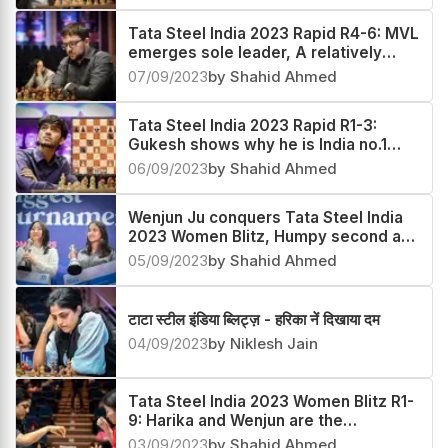
Tata Steel India 2023 Rapid R4-6: MVL
emerges sole leader, A relatively
good day for Vidit
07/09/2023
by Shahid Ahmed
Tata Steel India 2023 Rapid R1-3:
Gukesh shows why he is India no.1
with majestic play against Harikrishna
06/09/2023
by Shahid Ahmed
Wenjun Ju conquers Tata Steel India
2023 Women Blitz, Humpy second and
Harika third
05/09/2023
by Shahid Ahmed
टाटा स्टील इंडिया ब्लिट्ज़ - हरिका नें दिखाया दम
04/09/2023
by Niklesh Jain
Tata Steel India 2023 Women Blitz R1-
9: Harika and Wenjun are the
coleaders
03/09/2023
by Shahid Ahmed