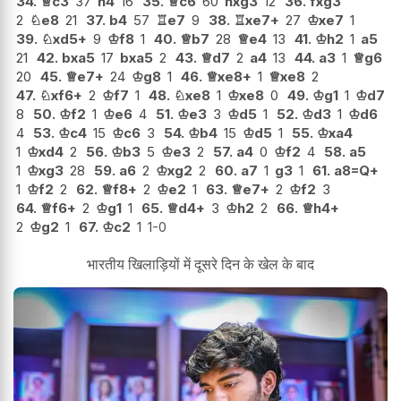
34.
♕
c3
37
h4
16
35.
♕
c6
60
hxg3
12
36.
fxg3
2
♘
e8
21
37.
b4
57
♖
e7
9
38.
♖
xe7+
27
♔
xe7
1
39.
♘
xd5+
9
♔
f8
1
40.
♕
b7
28
♕
e4
13
41.
♔
h2
1
a5
21
42.
bxa5
17
bxa5
2
43.
♕
d7
2
a4
13
44.
a3
1
♕
g6
20
45.
♕
e7+
24
♔
g8
1
46.
♕
xe8+
1
♕
xe8
2
47.
♘
xf6+
2
♔
f7
1
48.
♘
xe8
1
♔
xe8
0
49.
♔
g1
1
♔
d7
8
50.
♔
f2
1
♔
e6
4
51.
♔
e3
3
♔
d5
1
52.
♔
d3
1
♔
d6
4
53.
♔
c4
15
♔
c6
3
54.
♔
b4
15
♔
d5
1
55.
♔
xa4
1
♔
xd4
2
56.
♔
b3
5
♔
e3
2
57.
a4
0
♔
f2
4
58.
a5
1
♔
xg3
28
59.
a6
2
♔
xg2
2
60.
a7
1
g3
1
61.
a8=Q+
1
♔
f2
2
62.
♕
f8+
2
♔
e2
1
63.
♕
e7+
2
♔
f2
3
64.
♕
f6+
2
♔
g1
1
65.
♕
d4+
3
♔
h2
2
66.
♕
h4+
2
♔
g2
1
67.
♔
c2
1
1-0
भारतीय खिलाड़ियों में दूसरे दिन के खेल के बाद