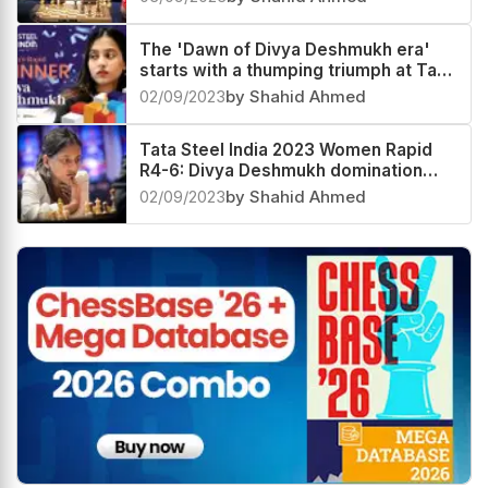
The 'Dawn of Divya Deshmukh era'
starts with a thumping triumph at Tata
Steel India 2023 Women Rapid
02/09/2023
by Shahid Ahmed
Tata Steel India 2023 Women Rapid
R4-6: Divya Deshmukh domination
continues
02/09/2023
by Shahid Ahmed