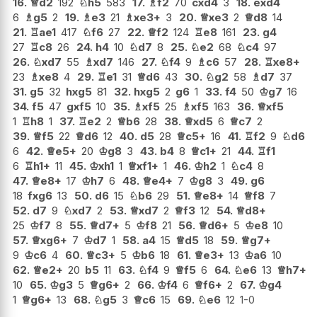
16.
♕
d2
192
♘
h5
583
17.
♗
f2
70
cxd4
3
18.
exd4
6
♗
g5
2
19.
♗
e3
21
♗
xe3+
3
20.
♕
xe3
2
♕
d8
14
21.
♖
ae1
417
♘
f6
27
22.
♕
f2
124
♖
e8
161
23.
g4
27
♖
c8
26
24.
h4
10
♘
d7
8
25.
♘
e2
68
♘
c4
97
26.
♘
xd7
55
♗
xd7
146
27.
♘
f4
9
♗
c6
57
28.
♖
xe8+
23
♗
xe8
4
29.
♖
e1
31
♕
d6
43
30.
♘
g2
58
♗
d7
37
31.
g5
32
hxg5
81
32.
hxg5
2
g6
1
33.
f4
50
♔
g7
16
34.
f5
47
gxf5
10
35.
♗
xf5
25
♗
xf5
163
36.
♕
xf5
1
♖
h8
1
37.
♖
e2
2
♕
b6
28
38.
♕
xd5
6
♕
c7
2
39.
♕
f5
22
♕
d6
12
40.
d5
28
♕
c5+
16
41.
♖
f2
9
♘
d6
6
42.
♕
e5+
20
♔
g8
3
43.
b4
8
♕
c1+
21
44.
♖
f1
6
♖
h1+
11
45.
♔
xh1
1
♕
xf1+
1
46.
♔
h2
1
♘
c4
8
47.
♕
e8+
17
♔
h7
6
48.
♕
e4+
7
♔
g8
3
49.
g6
18
fxg6
13
50.
d6
15
♘
b6
29
51.
♕
e8+
14
♕
f8
7
52.
d7
9
♘
xd7
2
53.
♕
xd7
2
♕
f3
12
54.
♕
d8+
25
♔
f7
8
55.
♕
d7+
5
♔
f8
21
56.
♕
d6+
5
♔
e8
10
57.
♕
xg6+
7
♔
d7
1
58.
a4
15
♕
d5
18
59.
♕
g7+
9
♔
c6
4
60.
♕
c3+
5
♔
b6
18
61.
♕
e3+
13
♔
a6
10
62.
♕
e2+
20
b5
11
63.
♘
f4
9
♕
f5
6
64.
♘
e6
13
♕
h7+
10
65.
♔
g3
5
♕
g6+
2
66.
♔
f4
6
♕
f6+
2
67.
♔
g4
1
♕
g6+
13
68.
♘
g5
3
♕
c6
15
69.
♘
e6
12
1-0