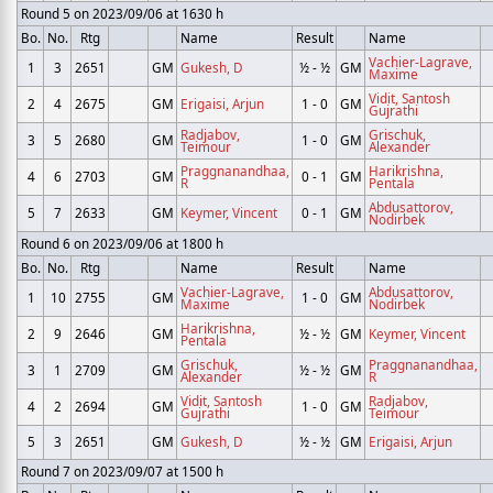
Round 5 on 2023/09/06 at 1630 h
Bo.
No.
Rtg
Name
Result
Name
Vachier-Lagrave,
1
3
2651
GM
Gukesh, D
½ - ½
GM
Maxime
Vidit, Santosh
2
4
2675
GM
Erigaisi, Arjun
1 - 0
GM
Gujrathi
Radjabov,
Grischuk,
3
5
2680
GM
1 - 0
GM
Teimour
Alexander
Praggnanandhaa,
Harikrishna,
4
6
2703
GM
0 - 1
GM
R
Pentala
Abdusattorov,
5
7
2633
GM
Keymer, Vincent
0 - 1
GM
Nodirbek
Round 6 on 2023/09/06 at 1800 h
Bo.
No.
Rtg
Name
Result
Name
Vachier-Lagrave,
Abdusattorov,
1
10
2755
GM
1 - 0
GM
Maxime
Nodirbek
Harikrishna,
2
9
2646
GM
½ - ½
GM
Keymer, Vincent
Pentala
Grischuk,
Praggnanandhaa,
3
1
2709
GM
½ - ½
GM
Alexander
R
Vidit, Santosh
Radjabov,
4
2
2694
GM
1 - 0
GM
Gujrathi
Teimour
5
3
2651
GM
Gukesh, D
½ - ½
GM
Erigaisi, Arjun
Round 7 on 2023/09/07 at 1500 h