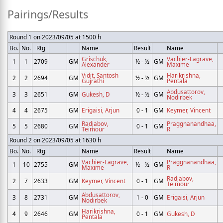
Pairings/Results
Round 1 on 2023/09/05 at 1500 h
Bo.
No.
Rtg
Name
Result
Name
Grischuk,
Vachier-Lagrave,
1
1
2709
GM
½ - ½
GM
Alexander
Maxime
Vidit, Santosh
Harikrishna,
2
2
2694
GM
½ - ½
GM
Gujrathi
Pentala
Abdusattorov,
3
3
2651
GM
Gukesh, D
½ - ½
GM
Nodirbek
4
4
2675
GM
Erigaisi, Arjun
0 - 1
GM
Keymer, Vincent
Radjabov,
Praggnanandhaa,
5
5
2680
GM
0 - 1
GM
Teimour
R
Round 2 on 2023/09/05 at 1630 h
Bo.
No.
Rtg
Name
Result
Name
Vachier-Lagrave,
Praggnanandhaa,
1
10
2755
GM
½ - ½
GM
Maxime
R
Radjabov,
2
7
2633
GM
Keymer, Vincent
0 - 1
GM
Teimour
Abdusattorov,
3
8
2731
GM
1 - 0
GM
Erigaisi, Arjun
Nodirbek
Harikrishna,
4
9
2646
GM
0 - 1
GM
Gukesh, D
Pentala