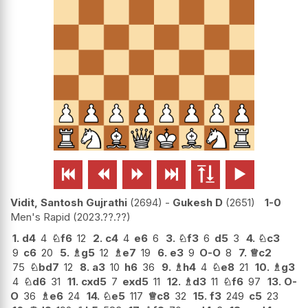






Vidit, Santosh Gujrathi
2694
-
Gukesh D
2651
1-0
Men's Rapid
2023.??.??
1.
d4
4
♘
f6
12
2.
c4
4
e6
6
3.
♘
f3
6
d5
3
4.
♘
c3
9
c6
20
5.
♗
g5
12
♗
e7
19
6.
e3
9
O-O
8
7.
♕
c2
75
♘
bd7
12
8.
a3
10
h6
36
9.
♗
h4
4
♘
e8
21
10.
♗
g3
4
♘
d6
31
11.
cxd5
7
exd5
11
12.
♗
d3
11
♘
f6
97
13.
O-
O
36
♗
e6
24
14.
♘
e5
117
♕
c8
32
15.
f3
249
c5
23