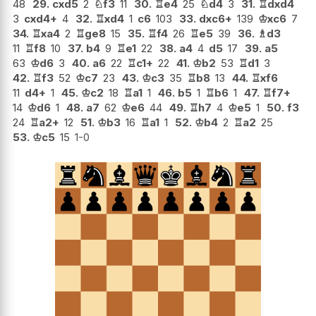
48
29.
cxd5
2
♘
f3
11
30.
♖
e4
25
♘
d4
3
31.
♖
dxd4
3
cxd4+
4
32.
♖
xd4
1
c6
103
33.
dxc6+
139
♔
xc6
7
34.
♖
xa4
2
♖
ge8
15
35.
♖
f4
26
♖
e5
39
36.
♗
d3
11
♖
f8
10
37.
b4
9
♖
e1
22
38.
a4
4
d5
17
39.
a5
63
♔
d6
3
40.
a6
22
♖
c1+
22
41.
♔
b2
53
♖
d1
3
42.
♖
f3
52
♔
c7
23
43.
♔
c3
35
♖
b8
13
44.
♖
xf6
11
d4+
1
45.
♔
c2
18
♖
a1
1
46.
b5
1
♖
b6
1
47.
♖
f7+
14
♔
d6
1
48.
a7
62
♔
e6
44
49.
♖
h7
4
♔
e5
1
50.
f3
24
♖
a2+
12
51.
♔
b3
16
♖
a1
1
52.
♔
b4
2
♖
a2
25
53.
♔
c5
15
1-0