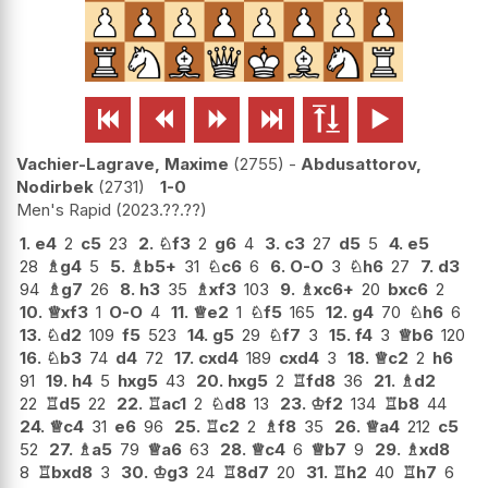






Vachier-Lagrave, Maxime
2755
-
Abdusattorov,
Nodirbek
2731
1-0
Men's Rapid
2023.??.??
1.
e4
2
c5
23
2.
♘
f3
2
g6
4
3.
c3
27
d5
5
4.
e5
28
♗
g4
5
5.
♗
b5+
31
♘
c6
6
6.
O-O
3
♘
h6
27
7.
d3
94
♗
g7
26
8.
h3
35
♗
xf3
103
9.
♗
xc6+
20
bxc6
2
10.
♕
xf3
1
O-O
4
11.
♕
e2
1
♘
f5
165
12.
g4
70
♘
h6
6
13.
♘
d2
109
f5
523
14.
g5
29
♘
f7
3
15.
f4
3
♕
b6
120
16.
♘
b3
74
d4
72
17.
cxd4
189
cxd4
3
18.
♕
c2
2
h6
91
19.
h4
5
hxg5
43
20.
hxg5
2
♖
fd8
36
21.
♗
d2
22
♖
d5
22
22.
♖
ac1
2
♘
d8
13
23.
♔
f2
134
♖
b8
44
24.
♕
c4
31
e6
96
25.
♖
c2
2
♗
f8
35
26.
♕
a4
212
c5
52
27.
♗
a5
79
♕
a6
63
28.
♕
c4
6
♕
b7
9
29.
♗
xd8
8
♖
bxd8
3
30.
♔
g3
24
♖
8d7
20
31.
♖
h2
40
♖
h7
6