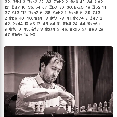
32.
♖
fh1
3
♖
xh2
32
33.
♖
xh2
2
♕
c6
43
34.
♘
d2
121
♖
d7
10
35.
b4
67
♖
b7
30
36.
bxc5
48
♖
b2
14
37.
♘
f3
117
♖
xh2
6
38.
♘
xh2
1
♗
xc5
5
39.
♘
f3
2
♕
b6
40
40.
♕
a4
13
♔
f7
78
41.
♕
d7+
2
♗
e7
2
42.
♘
xd4
10
a5
12
43.
a4
18
♕
b4
24
44.
♕
xe6+
9
♔
f8
0
45.
♘
f3
8
♕
xa4
5
46.
♕
xg6
57
♕
e8
28
47.
♕
h6+
14
1-0