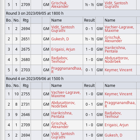
Grischuk,
Vidit, Santosh
5
1
2709
GM
½ - ½
GM
Alexander
Gujrathi
Round 3 on 2023/09/05 at 1800 h
Bo.
No.
Rtg
Name
Result
Name
Vidit, Santosh
Vachier-Lagrave,
1
2
2694
GM
0 - 1
GM
Gujrathi
Maxime
Grischuk,
2
3
2651
GM
Gukesh, D
½ - ½
GM
Alexander
Harikrishna,
3
4
2675
GM
Erigaisi, Arjun
1 - 0
GM
Pentala
Radjabov,
Abdusattorov,
4
5
2680
GM
1 - 0
GM
Teimour
Nodirbek
Praggnanandhaa,
5
6
2703
GM
0 - 1
GM
Keymer, Vincent
R
Round 4 on 2023/09/06 at 1500 h
Bo.
No.
Rtg
Name
Result
Name
Vachier-Lagrave,
1
10
2755
GM
1 - 0
GM
Keymer, Vincent
Maxime
Abdusattorov,
Praggnanandhaa,
2
8
2731
GM
0 - 1
GM
Nodirbek
R
Harikrishna,
Radjabov,
3
9
2646
GM
0 - 1
GM
Pentala
Teimour
Grischuk,
4
1
2709
GM
1 - 0
GM
Erigaisi, Arjun
Alexander
Vidit, Santosh
5
2
2694
GM
1 - 0
GM
Gukesh, D
Gujrathi