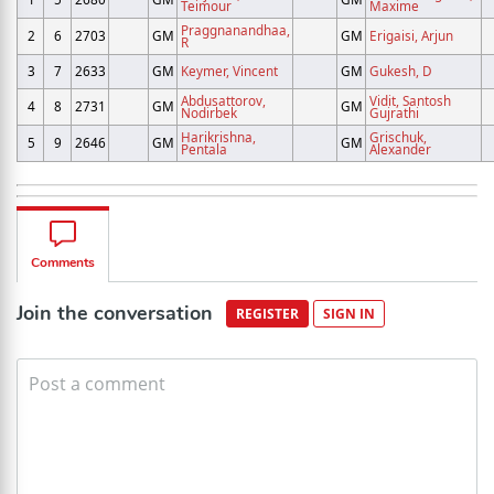
Teimour
Maxime
Praggnanandhaa,
2
6
2703
GM
GM
Erigaisi, Arjun
R
3
7
2633
GM
Keymer, Vincent
GM
Gukesh, D
Abdusattorov,
Vidit, Santosh
4
8
2731
GM
GM
Nodirbek
Gujrathi
Harikrishna,
Grischuk,
5
9
2646
GM
GM
Pentala
Alexander