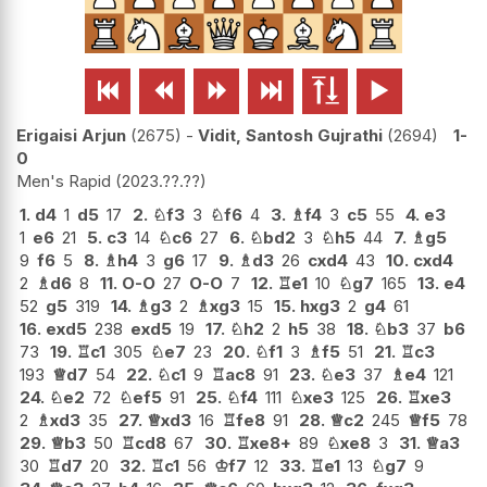






Erigaisi Arjun
2675
-
Vidit, Santosh Gujrathi
2694
1-
0
Men's Rapid
2023.??.??
1.
d4
1
d5
17
2.
♘
f3
3
♘
f6
4
3.
♗
f4
3
c5
55
4.
e3
1
e6
21
5.
c3
14
♘
c6
27
6.
♘
bd2
3
♘
h5
44
7.
♗
g5
9
f6
5
8.
♗
h4
3
g6
17
9.
♗
d3
26
cxd4
43
10.
cxd4
2
♗
d6
8
11.
O-O
27
O-O
7
12.
♖
e1
10
♘
g7
165
13.
e4
52
g5
319
14.
♗
g3
2
♗
xg3
15
15.
hxg3
2
g4
61
16.
exd5
238
exd5
19
17.
♘
h2
2
h5
38
18.
♘
b3
37
b6
73
19.
♖
c1
305
♘
e7
23
20.
♘
f1
3
♗
f5
51
21.
♖
c3
193
♕
d7
54
22.
♘
c1
9
♖
ac8
91
23.
♘
e3
37
♗
e4
121
24.
♘
e2
72
♘
ef5
91
25.
♘
f4
111
♘
xe3
125
26.
♖
xe3
2
♗
xd3
35
27.
♕
xd3
16
♖
fe8
91
28.
♕
c2
245
♕
f5
78
29.
♕
b3
50
♖
cd8
67
30.
♖
xe8+
89
♘
xe8
3
31.
♕
a3
30
♖
d7
20
32.
♖
c1
56
♔
f7
12
33.
♖
e1
13
♘
g7
9