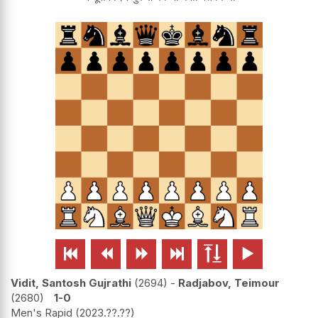






Vidit, Santosh Gujrathi
2694
-
Radjabov, Teimour
2680
1-0
Men's Rapid
2023.??.??