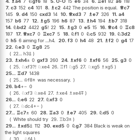
4.
♗
a4
7
♘
gf6
18
5.
O-O
15
e6
34
6.
♖
e1
82
a6
118
7.
c3
152
c4
101
8.
♗
c2
442 The position is equal.
♕
c7
145
9.
d4
150
cxd3
14
10.
♕
xd3
7
♗
e7
326
11.
a4
157
b6
77
12.
♗
g5
196
h6
87
13.
♗
h4
194
♗
b7
318
14.
♘
bd2
4422
g5
!
22
15.
♗
g3
0
e5
15
16.
♕
c4
0
♖
c8
187
17.
♕
xc7
0
♖
xc7
5
18.
♘
f1
0
♘
c5
932
19.
♘
3d2
0
h5
6 aiming for ...h4.
20.
f3
0
h4
48
21.
♗
f2
0
g4
17
22.
♘
e3
0
♖
g8
25
22...
h3
⩲
23.
♗
xh4
±
0
gxf3
260
24.
♗
xf6
0
♗
xf6
56
25.
g3
0
25.
♘
xf3
?!
♘
xe4
26.
♖
f1
♘
g5
27.
♘
xg5
♗
xg5
25...
♖
d7
1438
25...
♔
f8
±
was necessary.
26.
b4
+−
0
26.
♘
xf3
♘
xe4
27.
♗
xe4
♗
xe4
⩱
26...
♘
e6
22
27.
♘
xf3
0
27.
♘
dc4
+−
27...
♖
c7
±
60
28.
♖
a3
0
♗
e7
405
29.
♘
d5
0
White should try
29.
♖
b3
±
29...
♗
xd5
⩲
112
30.
exd5
0
♘
g7
384 Black is weak on
the light squares
30...
♘
f4