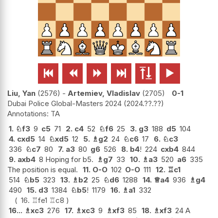






Liu, Yan
2576
-
Artemiev, Vladislav
2705
0-1
Dubai Police Global-Masters 2024
2024.??.??
TA
1.
♘
f3
9
c5
71
2.
c4
52
♘
f6
25
3.
g3
188
d5
104
4.
cxd5
14
♘
xd5
12
5.
♗
g2
24
♘
c6
17
6.
♘
c3
336
♘
c7
80
7.
a3
80
g6
526
8.
b4
!
224
cxb4
844
9.
axb4
8 Hoping for b5.
♗
g7
33
10.
♗
a3
520
a6
335
The position is equal.
11.
O-O
102
O-O
111
12.
♖
c1
514
♘
b5
323
13.
♗
b2
25
♘
d6
1288
14.
♕
a4
936
♗
g4
490
15.
d3
1384
♘
b5
!
1179
16.
♗
a1
332
16.
♖
fe1
♖
c8
16...
♗
xc3
276
17.
♗
xc3
9
♗
xf3
85
18.
♗
xf3
24 A