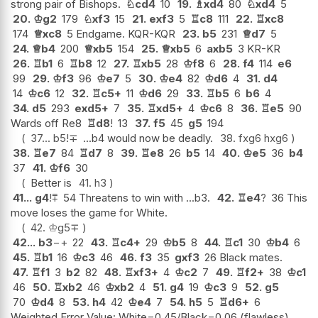
strong pair of Bishops.
♘
cd4
10
19.
♗
xd4
80
♘
xd4
5
20.
♔
g2
179
♘
xf3
15
21.
exf3
5
♖
c8
111
22.
♖
xc8
174
♕
xc8
5 Endgame. KQR-KQR
23.
b5
231
♕
d7
5
24.
♕
b4
200
♕
xb5
154
25.
♕
xb5
6
axb5
3 KR-KR
26.
♖
b1
6
♖
b8
12
27.
♖
xb5
28
♔
f8
6
28.
f4
114
e6
99
29.
♔
f3
96
♔
e7
5
30.
♔
e4
82
♔
d6
4
31.
d4
14
♔
c6
12
32.
♖
c5+
11
♔
d6
29
33.
♖
b5
6
b6
4
34.
d5
293
exd5+
7
35.
♖
xd5+
4
♔
c6
8
36.
♖
e5
90
Wards off Re8
♖
d8
!
13
37.
f5
45
g5
194
37...
b5
!
∓
...b4 would now be deadly.
38.
fxg6
hxg6
38.
♖
e7
84
♖
d7
8
39.
♖
e8
26
b5
14
40.
♔
e5
36
b4
37
41.
♔
f6
30
Better is
41.
h3
41...
g4
!
⩱
54 Threatens to win with ...b3.
42.
♖
e4
?
36 This
move loses the game for White.
42.
♔
g5
∓
42...
b3
−+
22
43.
♖
c4+
29
♔
b5
8
44.
♖
c1
30
♔
b4
6
45.
♖
b1
16
♔
c3
46
46.
f3
35
gxf3
26 Black mates.
47.
♖
f1
3
b2
82
48.
♖
xf3+
4
♔
c2
7
49.
♖
f2+
38
♔
c1
46
50.
♖
xb2
46
♔
xb2
4
51.
g4
19
♔
c3
9
52.
g5
70
♔
d4
8
53.
h4
42
♔
e4
7
54.
h5
5
♖
d6+
6
Weighted Error Value: White=0.45/Black=0.06 (flawless) .