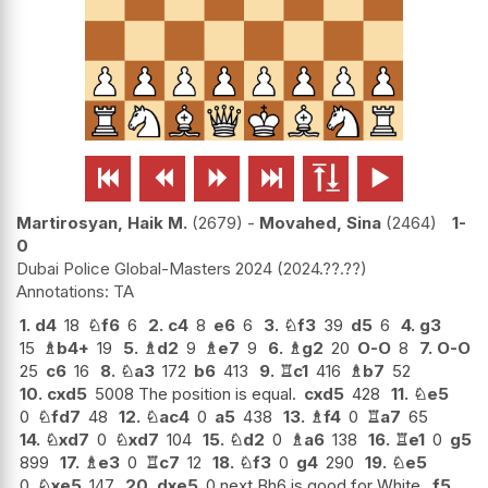






Martirosyan, Haik M.
2679
-
Movahed, Sina
2464
1-
0
Dubai Police Global-Masters 2024
2024.??.??
TA
1.
d4
18
♘
f6
6
2.
c4
8
e6
6
3.
♘
f3
39
d5
6
4.
g3
15
♗
b4+
19
5.
♗
d2
9
♗
e7
9
6.
♗
g2
20
O-O
8
7.
O-O
25
c6
16
8.
♘
a3
172
b6
413
9.
♖
c1
416
♗
b7
52
10.
cxd5
5008 The position is equal.
cxd5
428
11.
♘
e5
0
♘
fd7
48
12.
♘
ac4
0
a5
438
13.
♗
f4
0
♖
a7
65
14.
♘
xd7
0
♘
xd7
104
15.
♘
d2
0
♗
a6
138
16.
♖
e1
0
g5
899
17.
♗
e3
0
♖
c7
12
18.
♘
f3
0
g4
290
19.
♘
e5
0
♘
xe5
147
20.
dxe5
0 next Bh6 is good for White.
f5