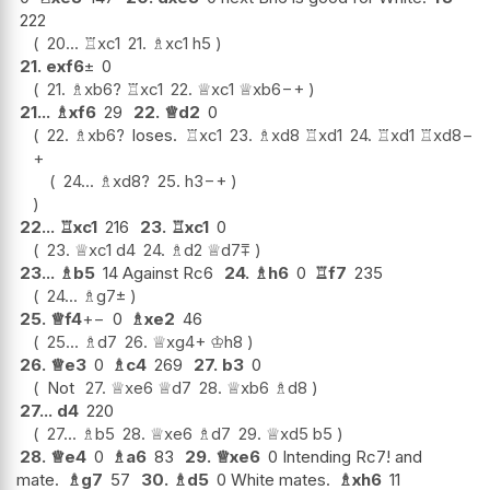
222
20...
♖
xc1
21.
♗
xc1
h5
21.
exf6
±
0
21.
♗
xb6
?
♖
xc1
22.
♕
xc1
♕
xb6
−+
21...
♗
xf6
29
22.
♕
d2
0
22.
♗
xb6
?
loses.
♖
xc1
23.
♗
xd8
♖
xd1
24.
♖
xd1
♖
xd8
−
+
24...
♗
xd8
?
25.
h3
−+
22...
♖
xc1
216
23.
♖
xc1
0
23.
♕
xc1
d4
24.
♗
d2
♕
d7
⩱
23...
♗
b5
14 Against Rc6
24.
♗
h6
0
♖
f7
235
24...
♗
g7
±
25.
♕
f4
+−
0
♗
xe2
46
25...
♗
d7
26.
♕
xg4+
♔
h8
26.
♕
e3
0
♗
c4
269
27.
b3
0
Not
27.
♕
xe6
♕
d7
28.
♕
xb6
♗
d8
27...
d4
220
27...
♗
b5
28.
♕
xe6
♗
d7
29.
♕
xd5
b5
28.
♕
e4
0
♗
a6
83
29.
♕
xe6
0 Intending Rc7! and
mate.
♗
g7
57
30.
♗
d5
0 White mates.
♗
xh6
11