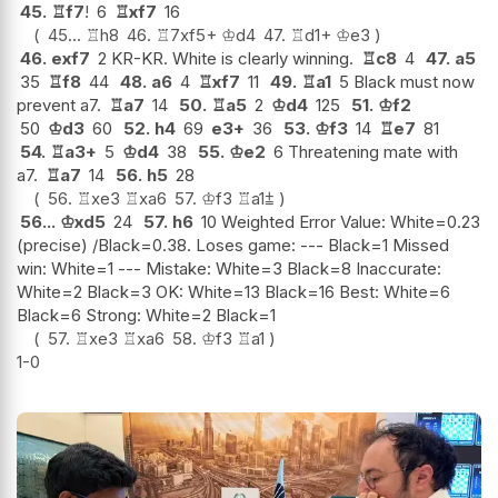
45.
♖
f7
!
6
♖
xf7
16
45...
♖
h8
46.
♖
7xf5+
♔
d4
47.
♖
d1+
♔
e3
46.
exf7
2 KR-KR. White is clearly winning.
♖
c8
4
47.
a5
35
♖
f8
44
48.
a6
4
♖
xf7
11
49.
♖
a1
5 Black must now
prevent a7.
♖
a7
14
50.
♖
a5
2
♔
d4
125
51.
♔
f2
50
♔
d3
60
52.
h4
69
e3+
36
53.
♔
f3
14
♖
e7
81
54.
♖
a3+
5
♔
d4
38
55.
♔
e2
6 Threatening mate with
a7.
♖
a7
14
56.
h5
28
56.
♖
xe3
♖
xa6
57.
♔
f3
♖
a1
⩲
56...
♔
xd5
24
57.
h6
10 Weighted Error Value: White=0.23
(precise) /Black=0.38. Loses game: --- Black=1 Missed
win: White=1 --- Mistake: White=3 Black=8 Inaccurate:
White=2 Black=3 OK: White=13 Black=16 Best: White=6
Black=6 Strong: White=2 Black=1
57.
♖
xe3
♖
xa6
58.
♔
f3
♖
a1
1-0