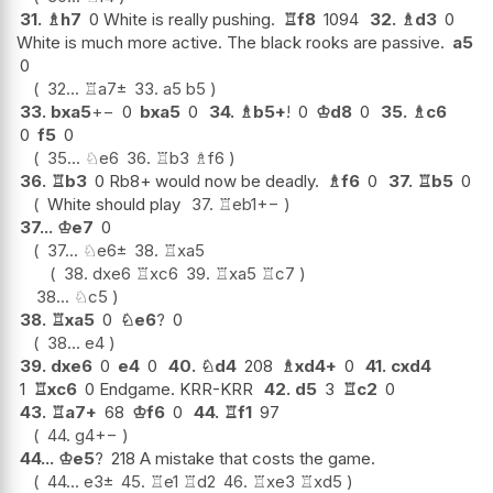
31.
♗
h7
0 White is really pushing.
♖
f8
1094
32.
♗
d3
0
White is much more active. The black rooks are passive.
a5
0
32...
♖
a7
±
33.
a5
b5
33.
bxa5
+−
0
bxa5
0
34.
♗
b5+
!
0
♔
d8
0
35.
♗
c6
0
f5
0
35...
♘
e6
36.
♖
b3
♗
f6
36.
♖
b3
0 Rb8+ would now be deadly.
♗
f6
0
37.
♖
b5
0
White should play
37.
♖
eb1
+−
37...
♔
e7
0
37...
♘
e6
±
38.
♖
xa5
38.
dxe6
♖
xc6
39.
♖
xa5
♖
c7
38...
♘
c5
38.
♖
xa5
0
♘
e6
?
0
38...
e4
39.
dxe6
0
e4
0
40.
♘
d4
208
♗
xd4+
0
41.
cxd4
1
♖
xc6
0 Endgame. KRR-KRR
42.
d5
3
♖
c2
0
43.
♖
a7+
68
♔
f6
0
44.
♖
f1
97
44.
g4
+−
44...
♔
e5
?
218 A mistake that costs the game.
44...
e3
±
45.
♖
e1
♖
d2
46.
♖
xe3
♖
xd5