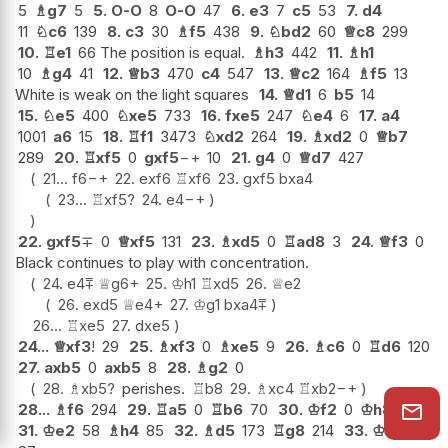
5
♗
g7
5
5.
O-O
8
O-O
47
6.
e3
7
c5
53
7.
d4
11
♘
c6
139
8.
c3
30
♗
f5
438
9.
♘
bd2
60
♕
c8
299
10.
♖
e1
66 The position is equal.
♗
h3
442
11.
♗
h1
10
♗
g4
41
12.
♕
b3
470
c4
547
13.
♕
c2
164
♗
f5
13
White is weak on the light squares
14.
♕
d1
6
b5
14
15.
♘
e5
400
♘
xe5
733
16.
fxe5
247
♘
e4
6
17.
a4
1001
a6
15
18.
♖
f1
3473
♘
xd2
264
19.
♗
xd2
0
♕
b7
289
20.
♖
xf5
0
gxf5
−+
10
21.
g4
0
♕
d7
427
21...
f6
−+
22.
exf6
♖
xf6
23.
gxf5
bxa4
23...
♖
xf5
?
24.
e4
−+
22.
gxf5
∓
0
♕
xf5
131
23.
♗
xd5
0
♖
ad8
3
24.
♕
f3
0
Black continues to play with concentration.
24.
e4
⩱
♕
g6+
25.
♔
h1
♖
xd5
26.
♕
e2
26.
exd5
♕
e4+
27.
♔
g1
bxa4
⩱
26...
♖
xe5
27.
dxe5
24...
♕
xf3
!
29
25.
♗
xf3
0
♗
xe5
9
26.
♗
c6
0
♖
d6
120
27.
axb5
0
axb5
8
28.
♗
g2
0
28.
♗
xb5
?
perishes.
♖
b8
29.
♗
xc4
♖
xb2
−+
28...
♗
f6
294
29.
♖
a5
0
♖
b6
70
30.
♔
f2
0
♔
h8
66
31.
♔
e2
58
♗
h4
85
32.
♗
d5
173
♖
g8
214
33.
♔
d1
?