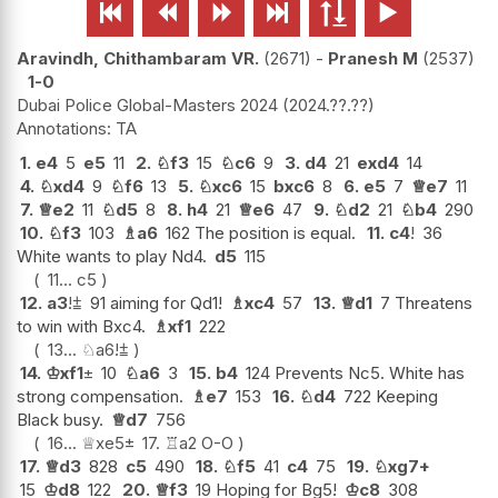






Aravindh, Chithambaram VR.
2671
-
Pranesh M
2537
1-0
Dubai Police Global-Masters 2024
2024.??.??
TA
1.
e4
5
e5
11
2.
♘
f3
15
♘
c6
9
3.
d4
21
exd4
14
4.
♘
xd4
9
♘
f6
13
5.
♘
xc6
15
bxc6
8
6.
e5
7
♕
e7
11
7.
♕
e2
11
♘
d5
8
8.
h4
21
♕
e6
47
9.
♘
d2
21
♘
b4
290
10.
♘
f3
103
♗
a6
162 The position is equal.
11.
c4
!
36
White wants to play Nd4.
d5
115
11...
c5
12.
a3
!
⩲
91 aiming for Qd1!
♗
xc4
57
13.
♕
d1
7 Threatens
to win with Bxc4.
♗
xf1
222
13...
♘
a6
!
⩲
14.
♔
xf1
±
10
♘
a6
3
15.
b4
124 Prevents Nc5. White has
strong compensation.
♗
e7
153
16.
♘
d4
722 Keeping
Black busy.
♕
d7
756
16...
♕
xe5
±
17.
♖
a2
O-O
17.
♕
d3
828
c5
490
18.
♘
f5
41
c4
75
19.
♘
xg7+
15
♔
d8
122
20.
♕
f3
19 Hoping for Bg5!
♔
c8
308