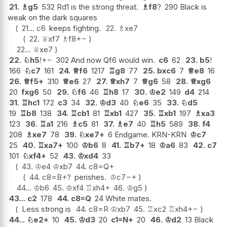
21.
♗
g5
532 Rd1 is the strong threat.
♗
f8
?
290 Black is
weak on the dark squares
21...
c6
keeps fighting.
22.
♗
xe7
22.
♕
xf7
♗
f8
+−
22...
♕
xe7
22.
♘
h5
!
+−
302 And now Qf6 would win.
c6
62
23.
b5
!
166
♘
c7
161
24.
♕
f6
1217
♖
g8
77
25.
bxc6
7
♕
e8
16
26.
♕
f5+
310
♕
e6
27
27.
♕
xh7
7
♕
g6
58
28.
♕
xg6
20
fxg6
50
29.
♘
f6
46
♖
h8
17
30.
♔
e2
149
d4
214
31.
♖
hc1
172
c3
34
32.
♔
d3
40
♘
e6
35
33.
♘
d5
19
♖
b8
138
34.
♖
cb1
81
♖
xb1
427
35.
♖
xb1
197
♗
xa3
123
36.
♖
a1
216
♗
c5
81
37.
♗
e7
40
♖
h5
589
38.
f4
208
♗
xe7
78
39.
♘
xe7+
6 Endgame. KRN-KRN
♔
c7
25
40.
♖
xa7+
100
♔
b6
8
41.
♖
b7+
18
♔
a6
83
42.
c7
101
♘
xf4+
52
43.
♔
xd4
33
43.
♔
e4
♔
xb7
44.
c8=Q+
44.
c8=B+
?
perishes.
♔
c7
−+
44...
♔
b6
45.
♔
xf4
♖
xh4+
46.
♔
g5
43...
c2
178
44.
c8=Q
24 White mates.
Less strong is
44.
c8=R
♔
xb7
45.
♖
xc2
♖
xh4
+−
44...
♘
e2+
10
45.
♔
d3
20
c1=N+
20
46.
♔
d2
13 Black