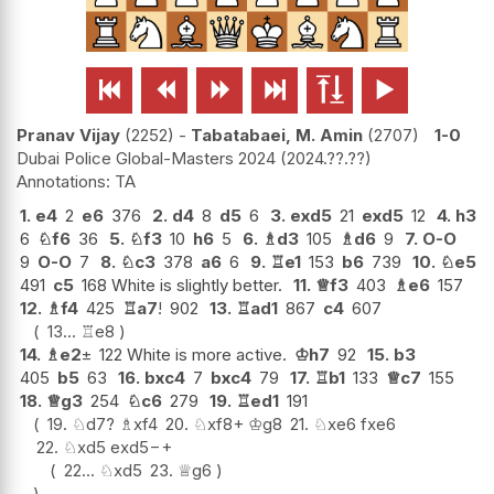






Pranav Vijay
2252
-
Tabatabaei, M. Amin
2707
1-0
Dubai Police Global-Masters 2024
2024.??.??
TA
1.
e4
2
e6
376
2.
d4
8
d5
6
3.
exd5
21
exd5
12
4.
h3
6
♘
f6
36
5.
♘
f3
10
h6
5
6.
♗
d3
105
♗
d6
9
7.
O-O
9
O-O
7
8.
♘
c3
378
a6
6
9.
♖
e1
153
b6
739
10.
♘
e5
491
c5
168 White is slightly better.
11.
♕
f3
403
♗
e6
157
12.
♗
f4
425
♖
a7
!
902
13.
♖
ad1
867
c4
607
13...
♖
e8
14.
♗
e2
±
122 White is more active.
♔
h7
92
15.
b3
405
b5
63
16.
bxc4
7
bxc4
79
17.
♖
b1
133
♕
c7
155
18.
♕
g3
254
♘
c6
279
19.
♖
ed1
191
19.
♘
d7
?
♗
xf4
20.
♘
xf8+
♔
g8
21.
♘
xe6
fxe6
22.
♘
xd5
exd5
−+
22...
♘
xd5
23.
♕
g6