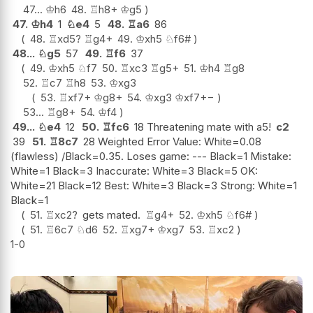
47...
♔
h6
48.
♖
h8+
♔
g5
47.
♔
h4
1
♘
e4
5
48.
♖
a6
86
48.
♖
xd5
?
♖
g4+
49.
♔
xh5
♘
f6#
48...
♘
g5
57
49.
♖
f6
37
49.
♔
xh5
♘
f7
50.
♖
xc3
♖
g5+
51.
♔
h4
♖
g8
52.
♖
c7
♖
h8
53.
♔
xg3
53.
♖
xf7+
♔
g8+
54.
♔
xg3
♔
xf7
+−
53...
♖
g8+
54.
♔
f4
49...
♘
e4
12
50.
♖
fc6
18 Threatening mate with a5!
c2
39
51.
♖
8c7
28 Weighted Error Value: White=0.08
(flawless) /Black=0.35. Loses game: --- Black=1 Mistake:
White=1 Black=3 Inaccurate: White=3 Black=5 OK:
White=21 Black=12 Best: White=3 Black=3 Strong: White=1
Black=1
51.
♖
xc2
?
gets mated.
♖
g4+
52.
♔
xh5
♘
f6#
51.
♖
6c7
♘
d6
52.
♖
xg7+
♔
xg7
53.
♖
xc2
1-0