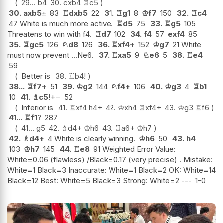
29...
b4
30.
cxb4
♖
c5
30.
axb5
±
83
♖
dxb5
22
31.
♖
g1
8
♔
f7
150
32.
♖
c4
47 White is much more active.
♖
d5
75
33.
♖
g5
105
Threatens to win with f4.
♖
d7
102
34.
f4
57
exf4
85
35.
♖
gc5
126
♘
d8
126
36.
♖
xf4+
152
♔
g7
21 White
must now prevent ...Ne6.
37.
♖
xa5
9
♘
e6
5
38.
♖
e4
59
Better is
38.
♖
b4
!
38...
♖
f7+
51
39.
♔
g2
144
♘
f4+
106
40.
♔
g3
4
♖
b1
10
41.
♗
c5
!
+−
52
Inferior is
41.
♖
xf4
h4+
42.
♔
xh4
♖
xf4+
43.
♔
g3
♖
f6
41...
♖
f1
?
287
41...
g5
42.
♗
d4+
♔
h6
43.
♖
a6+
♔
h7
42.
♗
d4+
4 White is clearly winning.
♔
h6
50
43.
h4
103
♔
h7
145
44.
♖
e8
91 Weighted Error Value:
White=0.06 (flawless) /Black=0.17 (very precise) . Mistake:
White=1 Black=3 Inaccurate: White=1 Black=2 OK: White=14
Black=12 Best: White=5 Black=3 Strong: White=2 ---
1-0