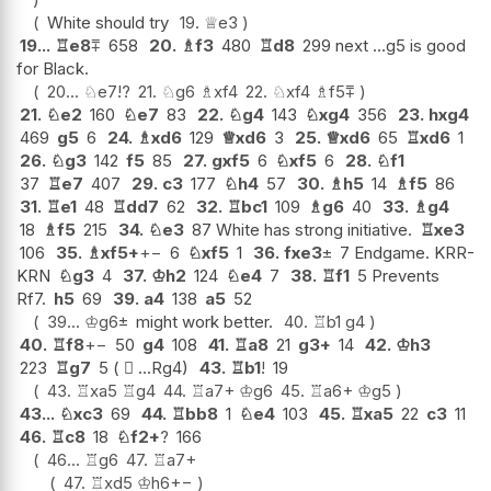
White should try
19.
♕
e3
19...
♖
e8
⩱
658
20.
♗
f3
480
♖
d8
299 next ...g5 is good
for Black.
20...
♘
e7
!?
21.
♘
g6
♗
xf4
22.
♘
xf4
♗
f5
⩱
21.
♘
e2
160
♘
e7
83
22.
♘
g4
143
♘
xg4
356
23.
hxg4
469
g5
6
24.
♗
xd6
129
♕
xd6
3
25.
♕
xd6
65
♖
xd6
1
26.
♘
g3
142
f5
85
27.
gxf5
6
♘
xf5
6
28.
♘
f1
37
♖
e7
407
29.
c3
177
♘
h4
57
30.
♗
h5
14
♗
f5
86
31.
♖
e1
48
♖
dd7
62
32.
♖
bc1
109
♗
g6
40
33.
♗
g4
18
♗
f5
215
34.
♘
e3
87 White has strong initiative.
♖
xe3
106
35.
♗
xf5+
+−
6
♘
xf5
1
36.
fxe3
±
7 Endgame. KRR-
KRN
♘
g3
4
37.
♔
h2
124
♘
e4
7
38.
♖
f1
5 Prevents
Rf7.
h5
69
39.
a4
138
a5
52
39...
♔
g6
±
might work better.
40.
♖
b1
g4
40.
♖
f8
+−
50
g4
108
41.
♖
a8
21
g3+
14
42.
♔
h3
223
♖
g7
5 (  ...Rg4)
43.
♖
b1
!
19
43.
♖
xa5
♖
g4
44.
♖
a7+
♔
g6
45.
♖
a6+
♔
g5
43...
♘
xc3
69
44.
♖
bb8
1
♘
e4
103
45.
♖
xa5
22
c3
11
46.
♖
c8
18
♘
f2+
?
166
46...
♖
g6
47.
♖
a7+
47.
♖
xd5
♔
h6
+−