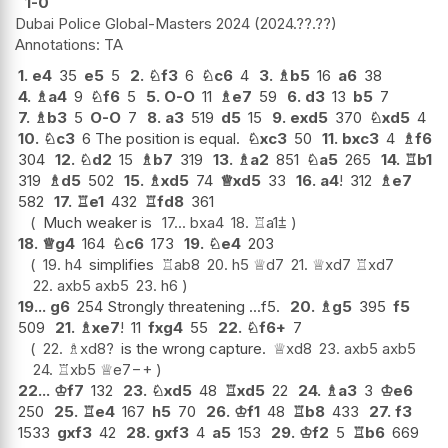
1-0
Dubai Police Global-Masters 2024
2024.??.??
TA
1.
e4
35
e5
5
2.
♘
f3
6
♘
c6
4
3.
♗
b5
16
a6
38
4.
♗
a4
9
♘
f6
5
5.
O-O
11
♗
e7
59
6.
d3
13
b5
7
7.
♗
b3
5
O-O
7
8.
a3
519
d5
15
9.
exd5
370
♘
xd5
4
10.
♘
c3
6 The position is equal.
♘
xc3
50
11.
bxc3
4
♗
f6
304
12.
♘
d2
15
♗
b7
319
13.
♗
a2
851
♘
a5
265
14.
♖
b1
319
♗
d5
502
15.
♗
xd5
74
♕
xd5
33
16.
a4
!
312
♗
e7
582
17.
♖
e1
432
♖
fd8
361
Much weaker is
17...
bxa4
18.
♖
a1
⩲
18.
♕
g4
164
♘
c6
173
19.
♘
e4
203
19.
h4
simplifies
♖
ab8
20.
h5
♕
d7
21.
♕
xd7
♖
xd7
22.
axb5
axb5
23.
h6
19...
g6
254 Strongly threatening ...f5.
20.
♗
g5
395
f5
509
21.
♗
xe7
!
11
fxg4
55
22.
♘
f6+
7
22.
♗
xd8
?
is the wrong capture.
♕
xd8
23.
axb5
axb5
24.
♖
xb5
♕
e7
−+
22...
♔
f7
132
23.
♘
xd5
48
♖
xd5
22
24.
♗
a3
3
♔
e6
250
25.
♖
e4
167
h5
70
26.
♔
f1
48
♖
b8
433
27.
f3
1533
gxf3
42
28.
gxf3
4
a5
153
29.
♔
f2
5
♖
b6
669