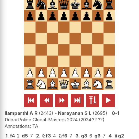






Ilamparthi A R
2443
-
Narayanan S L
2695
0-1
Dubai Police Global-Masters 2024
2024.??.??
TA
1.
f4
2
d5
7
2.
♘
f3
4
♘
f6
7
3.
g3
6
g6
7
4.
♗
g2