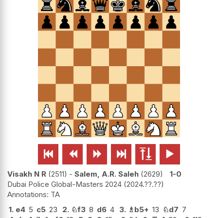






Visakh N R
2511
-
Salem, A.R. Saleh
2629
1-0
Dubai Police Global-Masters 2024
2024.??.??
TA
1.
e4
5
c5
23
2.
♘
f3
8
d6
4
3.
♗
b5+
13
♘
d7
7