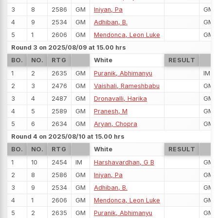
3
8
2586
GM
Iniyan, Pa
GM
4
9
2534
GM
Adhiban, B.
GM
5
1
2606
GM
Mendonca, Leon Luke
GM
Round 3 on 2025/08/09 at 15.00 hrs
BO.
NO.
RTG
White
RESULT
1
2
2635
GM
Puranik, Abhimanyu
IM
2
3
2476
GM
Vaishali, Rameshbabu
GM
3
4
2487
GM
Dronavalli, Harika
GM
4
5
2589
GM
Pranesh, M
GM
5
6
2634
GM
Aryan, Chopra
GM
Round 4 on 2025/08/10 at 15.00 hrs
BO.
NO.
RTG
White
RESULT
1
10
2454
IM
Harshavardhan, G B
GM
2
8
2586
GM
Iniyan, Pa
GM
3
9
2534
GM
Adhiban, B.
GM
4
1
2606
GM
Mendonca, Leon Luke
GM
5
2
2635
GM
Puranik, Abhimanyu
GM