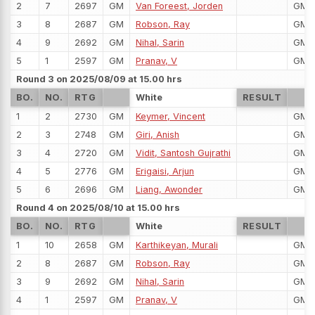
2
7
2697
GM
Van Foreest, Jorden
GM
3
8
2687
GM
Robson, Ray
GM
4
9
2692
GM
Nihal, Sarin
GM
5
1
2597
GM
Pranav, V
GM
Round 3 on 2025/08/09 at 15.00 hrs
BO.
NO.
RTG
White
RESULT
1
2
2730
GM
Keymer, Vincent
GM
2
3
2748
GM
Giri, Anish
GM
3
4
2720
GM
Vidit, Santosh Gujrathi
GM
4
5
2776
GM
Erigaisi, Arjun
GM
5
6
2696
GM
Liang, Awonder
GM
Round 4 on 2025/08/10 at 15.00 hrs
BO.
NO.
RTG
White
RESULT
1
10
2658
GM
Karthikeyan, Murali
GM
2
8
2687
GM
Robson, Ray
GM
3
9
2692
GM
Nihal, Sarin
GM
4
1
2597
GM
Pranav, V
GM