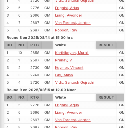
1
4
2720
GM
Vidit, Santosh Gujrathi
GM
2
5
2776
GM
Erigaisi, Arjun
GM
3
6
2696
GM
Liang, Awonder
GM
4
7
2697
GM
Van Foreest, Jorden
GM
5
8
2687
GM
Robson, Ray
GM
Round 8 on 2025/08/14 at 15.00 hrs
BO.
NO.
RTG
White
RESULT
1
10
2658
GM
Karthikeyan, Murali
GM
2
1
2597
GM
Pranav, V
GM
3
2
2730
GM
Keymer, Vincent
GM
4
3
2748
GM
Giri, Anish
GM
5
4
2720
GM
Vidit, Santosh Gujrathi
GM
Round 9 on 2025/08/15 at 12.00 Noon
BO.
NO.
RTG
White
RESULT
1
5
2776
GM
Erigaisi, Arjun
GM
2
6
2696
GM
Liang, Awonder
GM
3
7
2697
GM
Van Foreest, Jorden
GM
4
8
2687
GM
Robson, Ray
GM