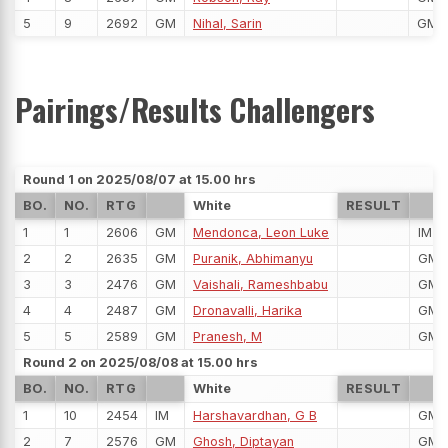
5
9
2692
GM
Nihal, Sarin
GM
Pairings/Results Challengers
Round 1 on 2025/08/07 at 15.00 hrs
BO.
NO.
RTG
White
RESULT
1
1
2606
GM
Mendonca, Leon Luke
IM
2
2
2635
GM
Puranik, Abhimanyu
GM
3
3
2476
GM
Vaishali, Rameshbabu
GM
4
4
2487
GM
Dronavalli, Harika
GM
5
5
2589
GM
Pranesh, M
GM
Round 2 on 2025/08/08 at 15.00 hrs
BO.
NO.
RTG
White
RESULT
1
10
2454
IM
Harshavardhan, G B
GM
2
7
2576
GM
Ghosh, Diptayan
GM