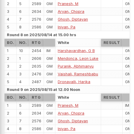
2
5
2589
GM
Pranesh, M
GM
3
6
2634
GM
Aryan, Chopra
GM
4
7
2576
GM
Ghosh, Diptayan
GM
5
8
2586
GM
Iniyan, Pa
GM
Round 8 on 2025/08/14 at 15.00 hrs
BO.
NO.
RTG
White
RESULT
1
10
2454
IM
Harshavardhan, G B
GM
2
1
2606
GM
Mendonca, Leon Luke
GM
3
2
2635
GM
Puranik, Abhimanyu
GM
4
3
2476
GM
Vaishali, Rameshbabu
GM
5
4
2487
GM
Dronavalli, Harika
GM
Round 9 on 2025/08/15 at 12.00 Noon
BO.
NO.
RTG
White
RESULT
1
5
2589
GM
Pranesh, M
IM
2
6
2634
GM
Aryan, Chopra
GM
3
7
2576
GM
Ghosh, Diptayan
GM
4
8
2586
GM
Iniyan, Pa
GM