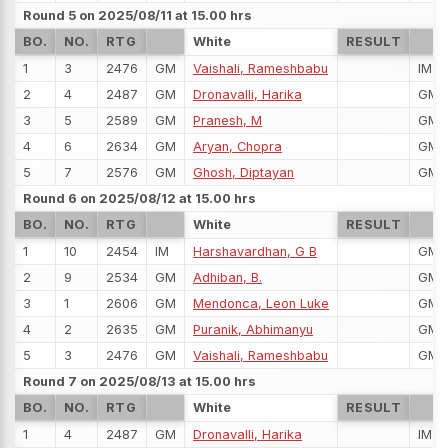
Round 5 on 2025/08/11 at 15.00 hrs
BO.
NO.
RTG
White
RESULT
1
3
2476
GM
Vaishali, Rameshbabu
IM
2
4
2487
GM
Dronavalli, Harika
GM
3
5
2589
GM
Pranesh, M
GM
4
6
2634
GM
Aryan, Chopra
GM
5
7
2576
GM
Ghosh, Diptayan
GM
Round 6 on 2025/08/12 at 15.00 hrs
BO.
NO.
RTG
White
RESULT
1
10
2454
IM
Harshavardhan, G B
GM
2
9
2534
GM
Adhiban, B.
GM
3
1
2606
GM
Mendonca, Leon Luke
GM
4
2
2635
GM
Puranik, Abhimanyu
GM
5
3
2476
GM
Vaishali, Rameshbabu
GM
Round 7 on 2025/08/13 at 15.00 hrs
BO.
NO.
RTG
White
RESULT
1
4
2487
GM
Dronavalli, Harika
IM