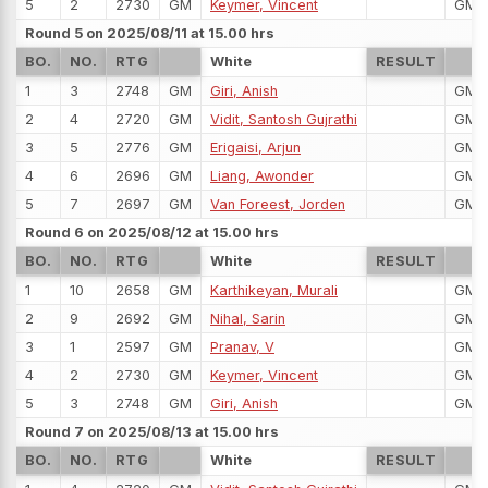
5
2
2730
GM
Keymer, Vincent
GM
Round 5 on 2025/08/11 at 15.00 hrs
BO.
NO.
RTG
White
RESULT
1
3
2748
GM
Giri, Anish
GM
2
4
2720
GM
Vidit, Santosh Gujrathi
GM
3
5
2776
GM
Erigaisi, Arjun
GM
4
6
2696
GM
Liang, Awonder
GM
5
7
2697
GM
Van Foreest, Jorden
GM
Round 6 on 2025/08/12 at 15.00 hrs
BO.
NO.
RTG
White
RESULT
1
10
2658
GM
Karthikeyan, Murali
GM
2
9
2692
GM
Nihal, Sarin
GM
3
1
2597
GM
Pranav, V
GM
4
2
2730
GM
Keymer, Vincent
GM
5
3
2748
GM
Giri, Anish
GM
Round 7 on 2025/08/13 at 15.00 hrs
BO.
NO.
RTG
White
RESULT