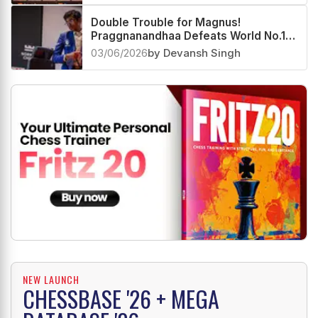
Double Trouble for Magnus!
Praggnanandhaa Defeats World No.1
Twice at Norway Chess 2026
03/06/2026
by Devansh Singh
NEW LAUNCH
CHESSBASE '26 + MEGA