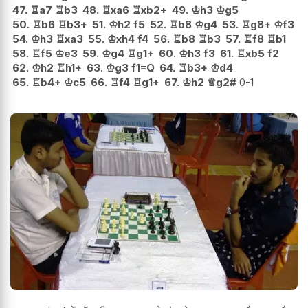
47.
♖
a7
♖
b3
48.
♖
xa6
♖
xb2+
49.
♔
h3
♔
g5
50.
♖
b6
♖
b3+
51.
♔
h2
f5
52.
♖
b8
♔
g4
53.
♖
g8+
♔
f3
54.
♔
h3
♖
xa3
55.
♔
xh4
f4
56.
♖
b8
♖
b3
57.
♖
f8
♖
b1
58.
♖
f5
♔
e3
59.
♔
g4
♖
g1+
60.
♔
h3
f3
61.
♖
xb5
f2
62.
♔
h2
♖
h1+
63.
♔
g3
f1=Q
64.
♖
b3+
♔
d4
65.
♖
b4+
♔
c5
66.
♖
f4
♖
g1+
67.
♔
h2
♕
g2#
0-1