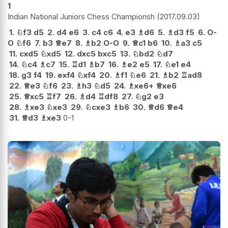
1
Indian National Juniors Chess Championsh
2017.09.03
1.
♘
f3
d5
2.
d4
e6
3.
c4
c6
4.
e3
♗
d6
5.
♗
d3
f5
6.
O-
O
♘
f6
7.
b3
♕
e7
8.
♗
b2
O-O
9.
♕
c1
b6
10.
♗
a3
c5
11.
cxd5
♘
xd5
12.
dxc5
bxc5
13.
♘
bd2
♘
d7
14.
♘
c4
♗
c7
15.
♖
d1
♗
b7
16.
♗
e2
e5
17.
♘
e1
e4
18.
g3
f4
19.
exf4
♘
xf4
20.
♗
f1
♘
e6
21.
♗
b2
♖
ad8
22.
♕
e3
♘
f6
23.
♗
h3
♘
d5
24.
♗
xe6+
♕
xe6
25.
♕
xc5
♖
f7
26.
♗
d4
♖
df8
27.
♘
g2
e3
28.
♗
xe3
♘
xe3
29.
♘
cxe3
♗
b6
30.
♕
d6
♕
e4
31.
♕
d3
♗
xe3
0-1