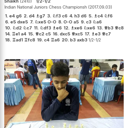
Shaikh
2410
1/2-1/2
Indian National Juniors Chess Championsh
2017.09.03
1.
e4
g6
2.
d4
♗
g7
3.
♘
f3
c6
4.
h3
d6
5.
♗
c4
♘
f6
6.
e5
dxe5
7.
♘
xe5
O-O
8.
O-O
a5
9.
c3
♘
a6
10.
♘
d2
♘
c7
11.
♘
df3
♗
e6
12.
♗
xe6
♘
xe6
13.
♕
b3
♕
c8
14.
♖
e1
a4
15.
♕
c2
c5
16.
dxc5
♕
xc5
17.
♗
e3
♕
c7
18.
♖
ad1
♖
fc8
19.
c4
♖
a6
20.
b3
axb3
1/2-1/2