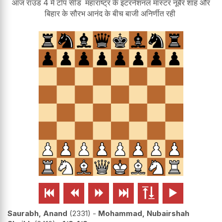
आज राउंड 4 में टॉप सीड महाराष्ट्र के इंटरनेशनल मास्टर नूबैर शाह और
बिहार के सौरभ आनंद के बीच बाजी अनिर्णीत रही






Saurabh, Anand
2331
-
Mohammad, Nubairshah