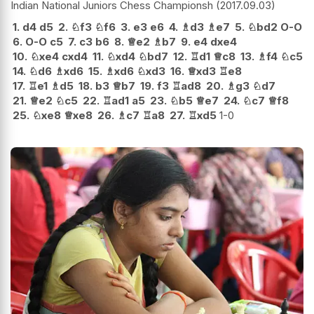
Indian National Juniors Chess Championsh
2017.09.03
1.
d4
d5
2.
♘
f3
♘
f6
3.
e3
e6
4.
♗
d3
♗
e7
5.
♘
bd2
O-O
6.
O-O
c5
7.
c3
b6
8.
♕
e2
♗
b7
9.
e4
dxe4
10.
♘
xe4
cxd4
11.
♘
xd4
♘
bd7
12.
♖
d1
♕
c8
13.
♗
f4
♘
c5
14.
♘
d6
♗
xd6
15.
♗
xd6
♘
xd3
16.
♕
xd3
♖
e8
17.
♖
e1
♗
d5
18.
b3
♕
b7
19.
f3
♖
ad8
20.
♗
g3
♘
d7
21.
♕
e2
♘
c5
22.
♖
ad1
a5
23.
♘
b5
♕
e7
24.
♘
c7
♕
f8
25.
♘
xe8
♕
xe8
26.
♗
c7
♖
a8
27.
♖
xd5
1-0