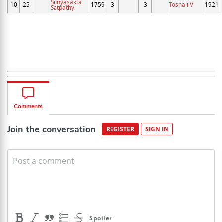
Sunyasakta
10
25
1759
3
3
Toshali V
1921
Satpathy