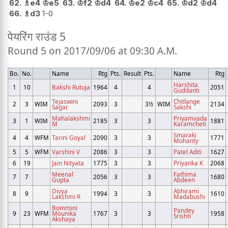
62.
♗
e4
♔
e5
63.
♔
f2
♔
d4
64.
♔
e2
♔
c4
65.
♔
d2
♔
d4
66.
♗
d3
1-0
पेयरिंग राउंड 5
Round 5 on 2017/09/06 at 09:30 A.M.
Bo.
No.
Name
Rtg
Pts.
Result
Pts.
Name
Rtg
Harshita
1
10
Bakshi Rutuja
1964
4
4
2051
Guddanti
Tejaswini
Chitlange
2
3
WIM
2093
3
3½
WIM
2134
Sagar
Sakshi
Mahalakshmi
Priyamvada
3
1
WIM
2185
3
3
1881
M
Karamcheti
Smaraki
4
4
WFM
Tarini Goyal
2090
3
3
1771
Mohanty
5
5
WFM
Varshini V
2086
3
3
Patel Aditi
1627
6
19
Jain Nityata
1775
3
3
Priyanka K
2068
Meenal
Fathima
7
7
2056
3
3
1680
Gupta
Abdeen
Divya
Abhirami
8
9
1994
3
3
1610
Lakshmi R
Madabushi
Bommini
Pandey
9
23
WFM
Mounika
1767
3
3
1958
Srishti
Akshaya