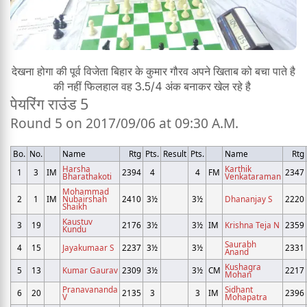
देखना होगा की पूर्व विजेता बिहार के कुमार गौरव अपने खिताब को बचा पाते है
की नहीं फिलहाल वह 3.5/4 अंक बनाकर खेल रहे है
पेयरिंग राउंड 5
Round 5 on 2017/09/06 at 09:30 A.M.
Bo.
No.
Name
Rtg
Pts.
Result
Pts.
Name
Rtg
Harsha
Karthik
1
3
IM
2394
4
4
FM
2347
Bharathakoti
Venkataraman
Mohammad
2
1
IM
Nubairshah
2410
3½
3½
Dhananjay S
2220
Shaikh
Kaustuv
3
19
2176
3½
3½
IM
Krishna Teja N
2359
Kundu
Saurabh
4
15
Jayakumaar S
2237
3½
3½
2331
Anand
Kushagra
5
13
Kumar Gaurav
2309
3½
3½
CM
2217
Mohan
Pranavananda
Sidhant
6
20
2135
3
3
IM
2396
V
Mohapatra