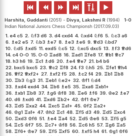






Harshita, Guddanti
2051
-
Divya, Lakshmi R
1994
1-0
Indian National Juniors Chess Championsh
2017.09.03
1.
e4
c5
2.
♘
f3
d6
3.
d4
cxd4
4.
♘
xd4
♘
f6
5.
♘
c3
a6
6.
♗
e2
e5
7.
♘
b3
♗
e7
8.
♗
e3
♗
e6
9.
♕
d3
♘
bd7
10.
♘
d5
♗
xd5
11.
exd5
♘
c5
12.
♘
xc5
dxc5
13.
♗
f3
♕
d6
14.
c4
O-O
15.
O-O
♖
ad8
16.
♖
ad1
♖
fe8
17.
♕
b1
♕
c7
18.
h3
h6
19.
♖
c1
♗
d6
20.
♗
e4
♕
e7
21.
b4
b6
22.
bxc5
bxc5
23.
♕
c2
♖
f8
24.
f3
♘
h5
25.
♖
fe1
♕
h4
26.
♕
f2
♕
xf2+
27.
♗
xf2
f5
28.
♗
c2
f4
29.
♖
b1
♖
b8
30.
♖
b3
♘
g3
31.
♖
eb1
♘
e2+
32.
♔
f1
♘
d4
33.
♗
xd4
exd4
34.
♖
b6
♗
e5
35.
♖
xa6
♖
xb1+
36.
♗
xb1
♖
b8
37.
♗
g6
♔
f8
38.
♖
e6
♗
f6
39.
♔
e2
♗
e7
40.
d6
♗
xd6
41.
♖
xd6
♖
b2+
42.
♔
f1
♔
e7
43.
♖
d5
♖
xa2
44.
♖
xc5
♖
a1+
45.
♔
f2
♖
a2+
46.
♔
g1
♖
a1+
47.
♔
h2
♖
c1
48.
♖
f5
d3
49.
♖
d5
♖
xc4
50.
♖
xd3
♔
f6
51.
♗
e4
♖
a4
52.
♖
d5
♔
e6
53.
♖
f5
g5
54.
♖
c5
♔
f7
55.
♖
c7+
♔
f8
56.
♖
c6
h5
57.
♖
g6
♖
a5
58.
♖
f6+
♔
e7
59.
♖
f5
♖
xf5
60.
♗
xf5
h4
61.
♔
g1
♔
f6