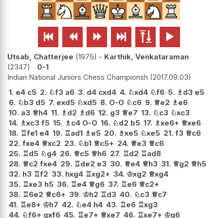






Utsab, Chatterjee
1975
-
Karthik, Venkataraman
2347
0-1
Indian National Juniors Chess Championsh
2017.09.03
1.
e4
c5
2.
♘
f3
a6
3.
d4
cxd4
4.
♘
xd4
♘
f6
5.
♗
d3
e5
6.
♘
b3
d5
7.
exd5
♘
xd5
8.
O-O
♘
c6
9.
♕
e2
♗
e6
10.
a3
♕
h4
11.
♗
d2
♗
d6
12.
g3
♕
e7
13.
♘
c3
♘
xc3
14.
♗
xc3
f5
15.
♗
c4
O-O
16.
♘
d2
b5
17.
♗
xe6+
♕
xe6
18.
♖
fe1
e4
19.
♖
ad1
♗
e5
20.
♗
xe5
♘
xe5
21.
f3
♕
c6
22.
fxe4
♕
xc2
23.
♘
b1
♕
c5+
24.
♕
e3
♕
c6
25.
♖
d5
♘
g4
26.
♕
c5
♕
h6
27.
♖
d2
♖
ad8
28.
♕
c2
fxe4
29.
♖
de2
e3
30.
♕
e4
♕
h3
31.
♕
g2
♕
h5
32.
h3
♖
f2
33.
hxg4
♖
xg2+
34.
♔
xg2
♕
xg4
35.
♖
xe3
h5
36.
♖
e4
♕
g6
37.
♖
e6
♕
c2+
38.
♖
6e2
♕
c6+
39.
♔
h2
♖
d3
40.
♘
c3
♕
c7
41.
♖
e8+
♔
h7
42.
♘
e4
h4
43.
♖
e6
♖
xg3
44.
♘
f6+
gxf6
45.
♖
e7+
♕
xe7
46.
♖
xe7+
♔
g6