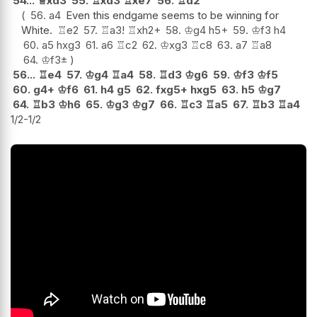
54...
♕
xd3
55.
♖
xd3
♖
xe7
56.
♖
d2
56.
a4
Even this endgame seems to be winning for
White.
♖
e2
57.
♖
a3
!
♖
xh2+
58.
♔
g4
h5+
59.
♔
f3
h4
60.
a5
hxg3
61.
a6
♖
c2
62.
♔
xg3
♖
c8
63.
a7
♖
a8
64.
♔
f3
±
56...
♖
e4
57.
♔
g4
♖
a4
58.
♖
d3
♔
g6
59.
♔
f3
♔
f5
60.
g4+
♔
f6
61.
h4
g5
62.
fxg5+
hxg5
63.
h5
♔
g7
64.
♖
b3
♔
h6
65.
♔
g3
♔
g7
66.
♖
c3
♖
a5
67.
♖
b3
♖
a4
1/2-1/2