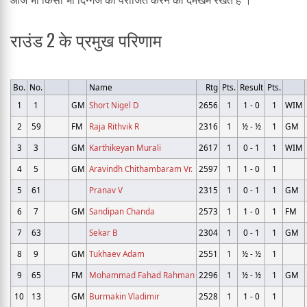
राउंड 2 के प्रमुख परिणाम
Bo.
No.
Name
Rtg
Pts.
Result
Pts.
1
1
GM
Short Nigel D
2656
1
1 - 0
1
WIM
2
59
FM
Raja Rithvik R
2316
1
½ - ½
1
GM
3
3
GM
Karthikeyan Murali
2617
1
0 - 1
1
WIM
4
5
GM
Aravindh Chithambaram Vr.
2597
1
1 - 0
1
5
61
Pranav V
2315
1
0 - 1
1
GM
6
7
GM
Sandipan Chanda
2573
1
1 - 0
1
FM
7
63
Sekar B
2304
1
0 - 1
1
GM
8
9
GM
Tukhaev Adam
2551
1
½ - ½
1
9
65
FM
Mohammad Fahad Rahman
2296
1
½ - ½
1
GM
10
13
GM
Burmakin Vladimir
2528
1
1 - 0
1