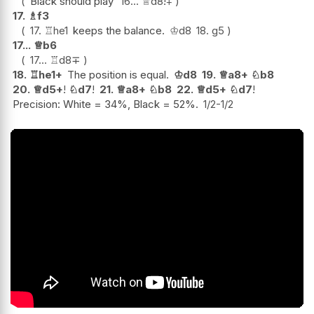
Black should play
16...
♕
d8
!
⩱
17.
♗
f3
17.
♖
he1
keeps the balance.
♔
d8
18.
g5
17...
♕
b6
17...
♖
d8
∓
18.
♖
he1+
The position is equal.
♔
d8
19.
♕
a8+
♘
b8
20.
♕
d5+
!
♘
d7
!
21.
♕
a8+
♘
b8
22.
♕
d5+
♘
d7
!
Precision: White = 34%, Black = 52%.
1/2-1/2