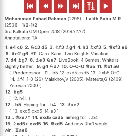






Mohammad Fahad Rahman
2296
-
Lalith Babu M R
2531
1/2-1/2
3rd Kolkata GM Open 2018
2018.??.??
TA
1.
e4
c6
2.
♘
c3
d5
3.
♘
f3
♗
g4
4.
h3
♗
xf3
5.
♕
xf3
e6
6.
♗
e2
g6
B11: Caro-Kann: Two Knights Variation
7.
d4
♗
g7
8.
♗
e3
♘
e7
LiveBook: 4 Games. White is
slightly better.
9.
g4
♘
d7
10.
O-O-O
♕
a5
11.
♔
b1
a6
Predecessor:
11...
b5
12.
exd5
cxd5
13.
♘
xb5
O-O
14.
♗
f4
1-0 (26) Malakhov,V (2605)-Mateuta,G (2409)
Yerevan 2000
12.
♗
g5
12.
h4
±
12...
b5
Hoping for ...b4.
13.
♗
xe7
13.
exd5
cxd5
14.
a3
13...
♔
xe7
⩱
14.
exd5
cxd5
aiming for .. .b4.
15.
♘
xd5+
exd5
16.
♕
xd5
And now Rhe1 would
win.
♖
ae8