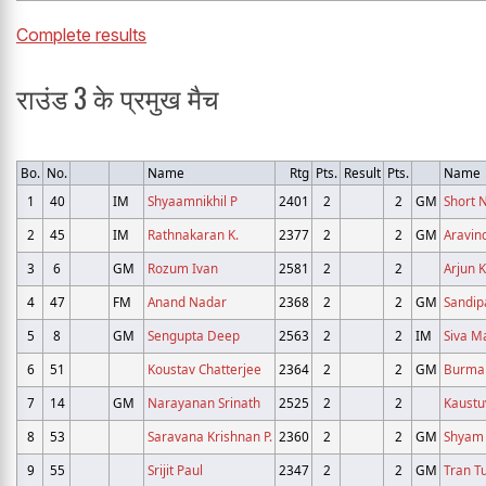
Complete results
राउंड 3 के प्रमुख मैच
Bo.
No.
Name
Rtg
Pts.
Result
Pts.
Name
1
40
IM
Shyaamnikhil P
2401
2
2
GM
Short 
2
45
IM
Rathnakaran K.
2377
2
2
GM
Aravin
3
6
GM
Rozum Ivan
2581
2
2
Arjun 
4
47
FM
Anand Nadar
2368
2
2
GM
Sandip
5
8
GM
Sengupta Deep
2563
2
2
IM
Siva M
6
51
Koustav Chatterjee
2364
2
2
GM
Burmak
7
14
GM
Narayanan Srinath
2525
2
2
Kaustu
8
53
Saravana Krishnan P.
2360
2
2
GM
Shyam 
9
55
Srijit Paul
2347
2
2
GM
Tran T