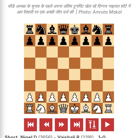
फीडे अध्यक्ष के चुनाव के पहले अपना अंतिम टूर्नामेंट खेल रहे दिग्गज नाइजल शॉर्ट नें
आर वैशाली पर एक अच्छी जीत दर्ज की | Photo: Amruta Mokal






Short, Nigel D
2656
-
Vaishali R
2316
1-0