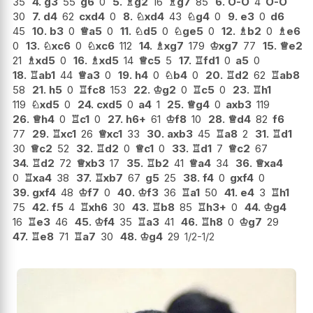
35
4.
g3
55
g6
0
5.
♗
g2
16
♗
g7
85
6.
O-O
4
O-O
30
7.
d4
62
cxd4
0
8.
♘
xd4
43
♘
g4
0
9.
e3
0
d6
45
10.
b3
0
♕
a5
0
11.
♘
d5
0
♘
ge5
0
12.
♗
b2
0
♗
e6
0
13.
♘
xc6
0
♘
xc6
112
14.
♗
xg7
179
♔
xg7
77
15.
♕
e2
21
♗
xd5
0
16.
♗
xd5
14
♕
c5
5
17.
♖
fd1
0
a5
0
18.
♖
ab1
44
♕
a3
0
19.
h4
0
♘
b4
0
20.
♖
d2
62
♖
ab8
58
21.
h5
0
♖
fc8
153
22.
♔
g2
0
♖
c5
0
23.
♖
h1
119
♘
xd5
0
24.
cxd5
0
a4
1
25.
♕
g4
0
axb3
119
26.
♕
h4
0
♖
c1
0
27.
h6+
61
♔
f8
10
28.
♕
d4
82
f6
77
29.
♖
xc1
26
♕
xc1
33
30.
axb3
45
♖
a8
2
31.
♖
d1
30
♕
c2
52
32.
♖
d2
0
♕
c1
0
33.
♖
d1
7
♕
c2
67
34.
♖
d2
72
♕
xb3
17
35.
♖
b2
41
♕
a4
34
36.
♕
xa4
0
♖
xa4
38
37.
♖
xb7
67
g5
25
38.
f4
0
gxf4
0
39.
gxf4
48
♔
f7
0
40.
♔
f3
36
♖
a1
50
41.
e4
3
♖
h1
75
42.
f5
4
♖
xh6
30
43.
♖
b8
85
♖
h3+
0
44.
♔
g4
16
♖
e3
46
45.
♔
f4
35
♖
a3
41
46.
♖
h8
0
♔
g7
29
47.
♖
e8
71
♖
a7
30
48.
♔
g4
29
1/2-1/2