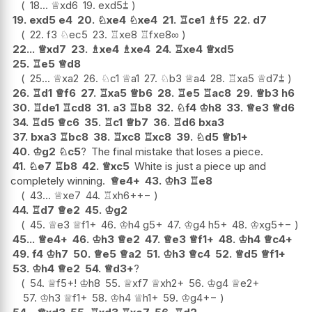
18...
♕
xd6
19.
exd5
⩲
19.
exd5
e4
20.
♘
xe4
♘
xe4
21.
♖
ce1
♗
f5
22.
d7
22.
f3
♘
ec5
23.
♖
xe8
♖
fxe8
∞
22...
♕
xd7
23.
♗
xe4
♗
xe4
24.
♖
xe4
♕
xd5
25.
♖
e5
♕
d8
25...
♕
xa2
26.
♘
c1
♕
a1
27.
♘
b3
♕
a4
28.
♖
xa5
♕
d7
⩲
26.
♖
d1
♕
f6
27.
♖
xa5
♕
b6
28.
♖
e5
♖
ac8
29.
♕
b3
h6
30.
♖
de1
♖
cd8
31.
a3
♖
b8
32.
♘
f4
♔
h8
33.
♕
e3
♕
d6
34.
♖
d5
♕
c6
35.
♖
c1
♕
b7
36.
♖
d6
bxa3
37.
bxa3
♖
bc8
38.
♖
xc8
♖
xc8
39.
♘
d5
♕
b1+
40.
♔
g2
♘
c5
?
The final mistake that loses a piece.
41.
♘
e7
♖
b8
42.
♕
xc5
White is just a piece up and
completely winning.
♕
e4+
43.
♔
h3
♖
e8
43...
♕
xe7
44.
♖
xh6+
+−
44.
♖
d7
♕
e2
45.
♔
g2
45.
♕
e3
♕
f1+
46.
♔
h4
g5+
47.
♔
g4
h5+
48.
♔
xg5
+−
45...
♕
e4+
46.
♔
h3
♕
e2
47.
♕
e3
♕
f1+
48.
♔
h4
♕
c4+
49.
f4
♔
h7
50.
♕
e5
♕
a2
51.
♔
h3
♕
c4
52.
♕
d5
♕
f1+
53.
♔
h4
♕
e2
54.
♕
d3+
?
54.
♕
f5+
!
♔
h8
55.
♕
xf7
♕
xh2+
56.
♔
g4
♕
e2+
57.
♔
h3
♕
f1+
58.
♔
h4
♕
h1+
59.
♔
g4
+−