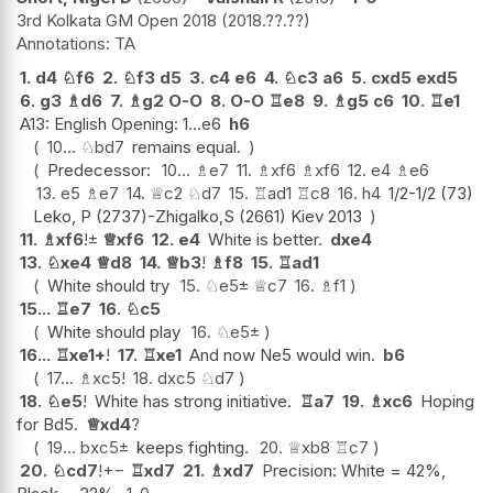
3rd Kolkata GM Open 2018
2018.??.??
TA
1.
d4
♘
f6
2.
♘
f3
d5
3.
c4
e6
4.
♘
c3
a6
5.
cxd5
exd5
6.
g3
♗
d6
7.
♗
g2
O-O
8.
O-O
♖
e8
9.
♗
g5
c6
10.
♖
e1
A13: English Opening: 1...e6
h6
10...
♘
bd7
remains equal.
Predecessor:
10...
♗
e7
11.
♗
xf6
♗
xf6
12.
e4
♗
e6
13.
e5
♗
e7
14.
♕
c2
♘
d7
15.
♖
ad1
♖
c8
16.
h4
1/2-1/2 (73)
Leko, P (2737)-Zhigalko,S (2661) Kiev 2013
11.
♗
xf6
!
±
♕
xf6
12.
e4
White is better.
dxe4
13.
♘
xe4
♕
d8
14.
♕
b3
!
♗
f8
15.
♖
ad1
White should try
15.
♘
e5
±
♕
c7
16.
♗
f1
15...
♖
e7
16.
♘
c5
White should play
16.
♘
e5
±
16...
♖
xe1+
!
17.
♖
xe1
And now Ne5 would win.
b6
17...
♗
xc5
!
18.
dxc5
♘
d7
18.
♘
e5
!
White has strong initiative.
♖
a7
19.
♗
xc6
Hoping
for Bd5.
♕
xd4
?
19...
bxc5
±
keeps fighting.
20.
♕
xb8
♖
c7
20.
♘
cd7
!
+−
♖
xd7
21.
♗
xd7
Precision: White = 42%,