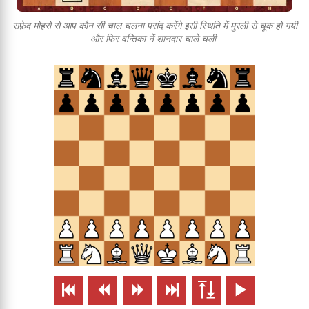
सफ़ेद मोहरो से आप कौन सी चाल चलना पसंद करेंगे इसी स्थिति में मुरली से चूक हो गयी
और फिर वन्तिका नें शानदार चाले चली





