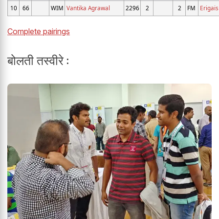
10
66
WIM
Vantika Agrawal
2296
2
2
FM
Erigais
Complete pairings
बोलती तस्वीरे :