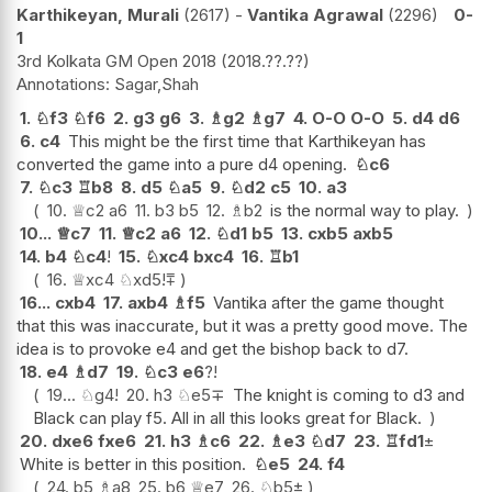
Karthikeyan, Murali
2617
-
Vantika Agrawal
2296
0-
1
3rd Kolkata GM Open 2018
2018.??.??
Sagar,Shah
1.
♘
f3
♘
f6
2.
g3
g6
3.
♗
g2
♗
g7
4.
O-O
O-O
5.
d4
d6
6.
c4
This might be the first time that Karthikeyan has
converted the game into a pure d4 opening.
♘
c6
7.
♘
c3
♖
b8
8.
d5
♘
a5
9.
♘
d2
c5
10.
a3
10.
♕
c2
a6
11.
b3
b5
12.
♗
b2
is the normal way to play.
10...
♕
c7
11.
♕
c2
a6
12.
♘
d1
b5
13.
cxb5
axb5
14.
b4
♘
c4
!
15.
♘
xc4
bxc4
16.
♖
b1
16.
♕
xc4
♘
xd5
!
⩱
16...
cxb4
17.
axb4
♗
f5
Vantika after the game thought
that this was inaccurate, but it was a pretty good move. The
idea is to provoke e4 and get the bishop back to d7.
18.
e4
♗
d7
19.
♘
c3
e6
?!
19...
♘
g4
!
20.
h3
♘
e5
∓
The knight is coming to d3 and
Black can play f5. All in all this looks great for Black.
20.
dxe6
fxe6
21.
h3
♗
c6
22.
♗
e3
♘
d7
23.
♖
fd1
±
White is better in this position.
♘
e5
24.
f4
24.
b5
♗
a8
25.
b6
♕
e7
26.
♘
b5
±