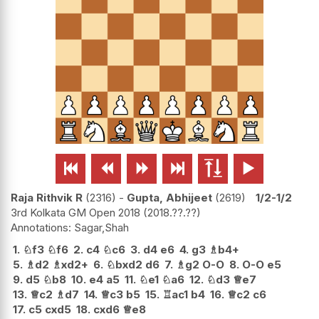






Raja Rithvik R
2316
-
Gupta, Abhijeet
2619
1/2-1/2
3rd Kolkata GM Open 2018
2018.??.??
Sagar,Shah
1.
♘
f3
♘
f6
2.
c4
♘
c6
3.
d4
e6
4.
g3
♗
b4+
5.
♗
d2
♗
xd2+
6.
♘
bxd2
d6
7.
♗
g2
O-O
8.
O-O
e5
9.
d5
♘
b8
10.
e4
a5
11.
♘
e1
♘
a6
12.
♘
d3
♕
e7
13.
♕
c2
♗
d7
14.
♕
c3
b5
15.
♖
ac1
b4
16.
♕
c2
c6
17.
c5
cxd5
18.
cxd6
♕
e8