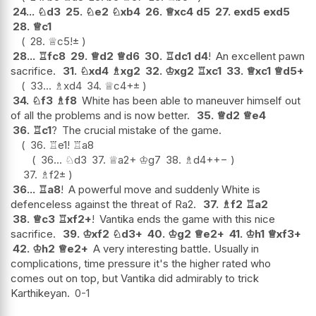
24...
♘
d3
25.
♘
e2
♘
xb4
26.
♕
xc4
d5
27.
exd5
exd5
28.
♕
c1
28.
♕
c5
!
±
28...
♖
fc8
29.
♕
d2
♕
d6
30.
♖
dc1
d4
!
An excellent pawn
sacrifice.
31.
♘
xd4
♗
xg2
32.
♔
xg2
♖
xc1
33.
♕
xc1
♕
d5+
33...
♗
xd4
34.
♕
c4+
±
34.
♘
f3
♗
f8
White has been able to maneuver himself out
of all the problems and is now better.
35.
♕
d2
♕
e4
36.
♖
c1
?
The crucial mistake of the game.
36.
♖
e1
!
♖
a8
36...
♘
d3
37.
♕
a2+
♔
g7
38.
♗
d4+
+−
37.
♗
f2
±
36...
♖
a8
!
A powerful move and suddenly White is
defenceless against the threat of Ra2.
37.
♗
f2
♖
a2
38.
♕
c3
♖
xf2+
!
Vantika ends the game with this nice
sacrifice.
39.
♔
xf2
♘
d3+
40.
♔
g2
♕
e2+
41.
♔
h1
♕
xf3+
42.
♔
h2
♕
e2+
A very interesting battle. Usually in
complications, time pressure it's the higher rated who
comes out on top, but Vantika did admirably to trick
Karthikeyan.
0-1