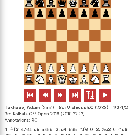






Tukhaev, Adam
2551
-
Sai Vishwesh.C
2288
1/2-1/2
3rd Kolkata GM Open 2018
2018.??.??
RC
1.
♘
f3
4764
c5
5459
2.
c4
695
♘
f6
0
3.
♘
c3
0
♘
c6