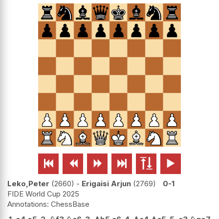






Leko,Peter
2660
-
Erigaisi Arjun
2769
0-1
FIDE World Cup 2025
ChessBase