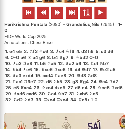






Harikrishna,Pentala
2690
-
Grandelius,Nils
2645
1-
0
FIDE World Cup 2025
ChessBase
1.
e4
e5
2.
♘
f3
♘
c6
3.
♗
c4
♘
f6
4.
d3
h6
5.
c3
d6
6.
O-O
a6
7.
a4
g6
8.
b4
♗
g7
9.
♘
bd2
O-O
10.
♗
a3
♖
e8
11.
b5
♘
a5
12.
♗
a2
b6
13.
♖
e1
♘
b7
14.
♗
b4
♗
e6
15.
♗
xe6
♖
xe6
16.
d4
♕
d7
17.
♕
e2
a5
18.
♗
a3
exd4
19.
cxd4
♖
ae8
20.
♕
d3
♘
d8
21.
♖
ac1
♖
6e7
22.
d5
♘
h5
23.
g3
♕
g4
24.
♕
c4
♖
d7
25.
e5
♕
xc4
26.
♘
xc4
dxe5
27.
d6
e4
28.
♘
ce5
♖
xd6
29.
♗
xd6
cxd6
30.
♘
c4
♘
b7
31.
♘
xb6
♘
c5
32.
♘
d2
♘
d3
33.
♖
xe4
♖
xe4
34.
♖
c8+
1-0