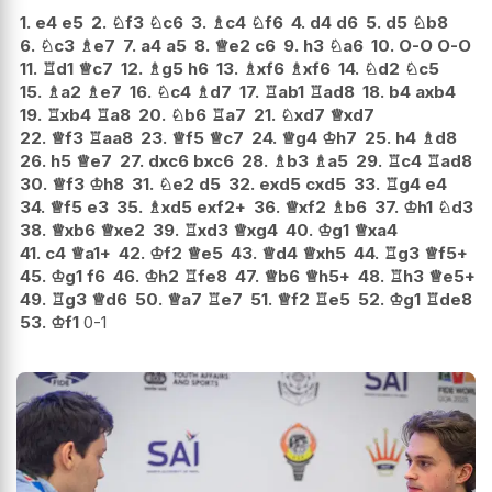
1.
e4
e5
2.
♘
f3
♘
c6
3.
♗
c4
♘
f6
4.
d4
d6
5.
d5
♘
b8
6.
♘
c3
♗
e7
7.
a4
a5
8.
♕
e2
c6
9.
h3
♘
a6
10.
O-O
O-O
11.
♖
d1
♕
c7
12.
♗
g5
h6
13.
♗
xf6
♗
xf6
14.
♘
d2
♘
c5
15.
♗
a2
♗
e7
16.
♘
c4
♗
d7
17.
♖
ab1
♖
ad8
18.
b4
axb4
19.
♖
xb4
♖
a8
20.
♘
b6
♖
a7
21.
♘
xd7
♕
xd7
22.
♕
f3
♖
aa8
23.
♕
f5
♕
c7
24.
♕
g4
♔
h7
25.
h4
♗
d8
26.
h5
♕
e7
27.
dxc6
bxc6
28.
♗
b3
♗
a5
29.
♖
c4
♖
ad8
30.
♕
f3
♔
h8
31.
♘
e2
d5
32.
exd5
cxd5
33.
♖
g4
e4
34.
♕
f5
e3
35.
♗
xd5
exf2+
36.
♕
xf2
♗
b6
37.
♔
h1
♘
d3
38.
♕
xb6
♕
xe2
39.
♖
xd3
♕
xg4
40.
♔
g1
♕
xa4
41.
c4
♕
a1+
42.
♔
f2
♕
e5
43.
♕
d4
♕
xh5
44.
♖
g3
♕
f5+
45.
♔
g1
f6
46.
♔
h2
♖
fe8
47.
♕
b6
♕
h5+
48.
♖
h3
♕
e5+
49.
♖
g3
♕
d6
50.
♕
a7
♖
e7
51.
♕
f2
♖
e5
52.
♔
g1
♖
de8
53.
♔
f1
0-1