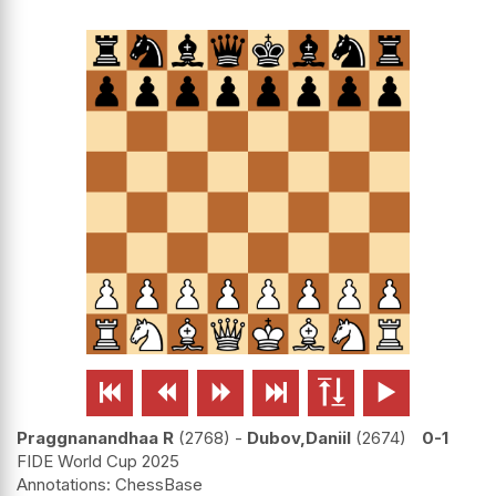






Praggnanandhaa R
2768
-
Dubov,Daniil
2674
0-1
FIDE World Cup 2025
ChessBase