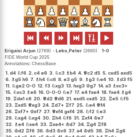






Erigaisi Arjun
2769
-
Leko,Peter
2660
1-0
FIDE World Cup 2025
ChessBase
1.
d4
♘
f6
2.
c4
e6
3.
♘
c3
♗
b4
4.
♕
c2
d5
5.
cxd5
exd5
6.
♗
g5
h6
7.
♗
h4
♘
c6
8.
e3
g5
9.
♗
g3
♘
e4
10.
♗
d3
f5
11.
♘
ge2
O-O
12.
f3
♘
xg3
13.
hxg3
♔
g7
14.
a3
♗
xc3+
15.
♘
xc3
♗
e6
16.
O-O-O
♘
e7
17.
e4
fxe4
18.
fxe4
♗
g4
19.
♖
de1
c6
20.
♕
d2
♕
d6
21.
exd5
cxd5
22.
♖
e5
♘
f5
23.
♖
xd5
♕
xg3
24.
♖
d7+
♖
f7
25.
♘
e4
♕
f4
26.
♖
xf7+
♔
xf7
27.
♕
xf4
gxf4
28.
♘
f2
♘
e3
29.
♘
xg4
♘
xg4
30.
♖
h4
♘
f6
31.
♖
xf4
♔
e7
32.
♗
e4
♘
xe4
33.
♖
xe4+
♔
d7
34.
♖
g4
♖
f8
35.
♔
d2
♖
f6
36.
♔
d3
♔
c6
37.
a4
♔
d5
38.
♖
h4
♖
g6