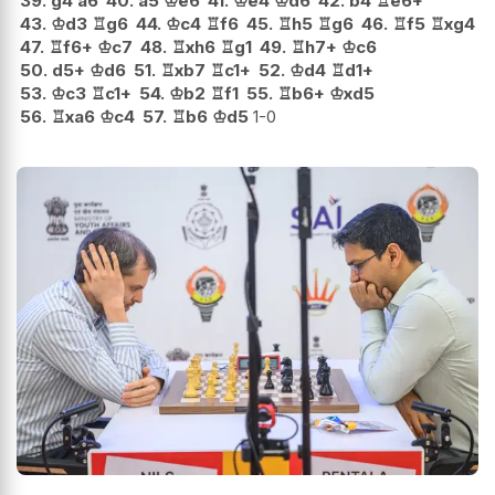
39.
g4
a6
40.
a5
♔
e6
41.
♔
e4
♔
d6
42.
b4
♖
e6+
43.
♔
d3
♖
g6
44.
♔
c4
♖
f6
45.
♖
h5
♖
g6
46.
♖
f5
♖
xg4
47.
♖
f6+
♔
c7
48.
♖
xh6
♖
g1
49.
♖
h7+
♔
c6
50.
d5+
♔
d6
51.
♖
xb7
♖
c1+
52.
♔
d4
♖
d1+
53.
♔
c3
♖
c1+
54.
♔
b2
♖
f1
55.
♖
b6+
♔
xd5
56.
♖
xa6
♔
c4
57.
♖
b6
♔
d5
1-0