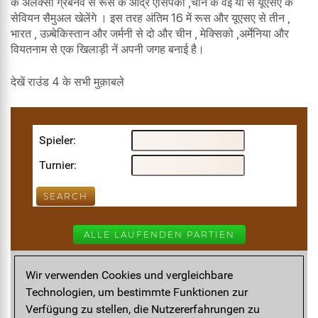
के अलेक्सी ग्रेबनेव से रूस के आंद्रे एसिपेंको ,चीन के वेई यी से यूएसए के
सेवियन सैमुअल खेलेंगे । इस तरह अंतिम 16 में रूस और यूएसए से तीन ,
भारत , उज़्बेकिस्तान और जर्मनी से दो और चीन , मेक्सिको ,अर्मेनिया और
वियतनाम से एक खिलाड़ी नें अपनी जगह बनाई है।
देखें राउंड 4 के सभी मुक़ाबले