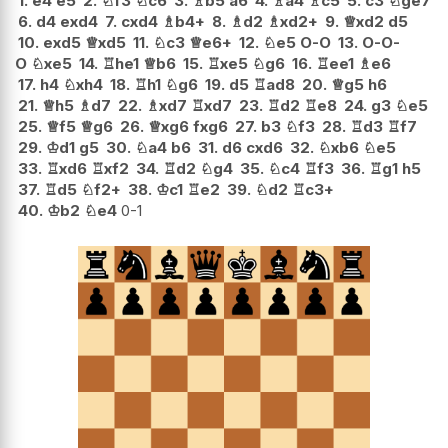
1.
e4
e5
2.
♘
f3
♘
c6
3.
♗
b5
a6
4.
♗
a4
♗
c5
5.
c3
♘
ge7
6.
d4
exd4
7.
cxd4
♗
b4+
8.
♗
d2
♗
xd2+
9.
♕
xd2
d5
10.
exd5
♕
xd5
11.
♘
c3
♕
e6+
12.
♘
e5
O-O
13.
O-O-
O
♘
xe5
14.
♖
he1
♕
b6
15.
♖
xe5
♘
g6
16.
♖
ee1
♗
e6
17.
h4
♘
xh4
18.
♖
h1
♘
g6
19.
d5
♖
ad8
20.
♕
g5
h6
21.
♕
h5
♗
d7
22.
♗
xd7
♖
xd7
23.
♖
d2
♖
e8
24.
g3
♘
e5
25.
♕
f5
♕
g6
26.
♕
xg6
fxg6
27.
b3
♘
f3
28.
♖
d3
♖
f7
29.
♔
d1
g5
30.
♘
a4
b6
31.
d6
cxd6
32.
♘
xb6
♘
e5
33.
♖
xd6
♖
xf2
34.
♖
d2
♘
g4
35.
♘
c4
♖
f3
36.
♖
g1
h5
37.
♖
d5
♘
f2+
38.
♔
c1
♖
e2
39.
♘
d2
♖
c3+
40.
♔
b2
♘
e4
0-1