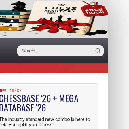
NEW LAUNCH
CHESSBASE '26 + MEGA
DATABASE '26
The industry standard new combo is here to
help you uplift your Chess!