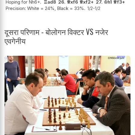
Hoping for Nh6+.
♖
ad8
26.
♕
xf6
♕
xf2+
27.
♔
h1
♕
f3+
Precision: White = 24%, Black = 33%.
1/2-1/2
दूसरा परिणाम - बोलोगन विक्टर VS नजेर
एवगेनीय