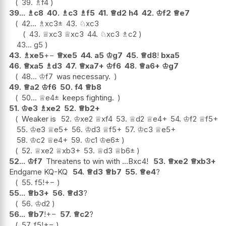
39.
♗
f4
39...
♗
c8
40.
♗
c3
♗
f5
41.
♕
d2
h4
42.
♔
f2
♕
e7
42...
♗
xc3
±
43.
♘
xc3
43.
♕
xc3
♕
xc3
44.
♘
xc3
♗
c2
43...
g5
43.
♗
xe5
+−
♕
xe5
44.
a5
♔
g7
45.
♕
d8
!
bxa5
46.
♕
xa5
♗
d3
47.
♕
xa7+
♔
f6
48.
♕
a6+
♔
g7
48...
♔
f7
was necessary.
49.
♕
a2
♔
f6
50.
f4
♕
b8
50...
♕
e4
±
keeps fighting.
51.
♔
e3
♗
xe2
52.
♕
b2+
Weaker is
52.
♔
xe2
♕
xf4
53.
♕
d2
♕
e4+
54.
♔
f2
♕
f5+
55.
♔
e3
♕
e5+
56.
♔
d3
♕
f5+
57.
♔
c3
♕
e5+
58.
♔
c2
♕
e4+
59.
♔
c1
♔
e6
±
52.
♕
xe2
♕
xb3+
53.
♕
d3
♕
b6
±
52...
♔
f7
Threatens to win with ...Bxc4!
53.
♕
xe2
♕
xb3+
Endgame KQ-KQ
54.
♕
d3
♕
b7
55.
♕
e4
?
55.
f5
!
+−
55...
♕
b3+
56.
♕
d3
?
56.
♔
d2
56...
♕
b7
!
+−
57.
♕
c2
?
57.
f5
!
+−