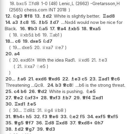
18.
bxc5
♖
fd8
1-0 (48) Lenic,L (2662) -Gretarsson,H
(2565) chess.com INT 2018
12.
♘
g3
♕
f8
13.
♗
d2
White is slightly better.
♖
ad8
14.
a3
♗
c8
15.
♗
b5
♗
d7
...Nxd4 would now be nice for
Black.
16.
♕
b3
♘
a5
17.
♕
a4
♗
xb5
18.
♕
xa5
18.
♕
xb5
⩲
b6
19.
♖
ab1
18...
c6
19.
dxe5
♘
d7
19...
dxe5
20.
♕
xa7
♕
e7
20.
a4
20.
exd6
!
±
With the idea Rad1.
♕
xd6
21.
♗
e3
21.
♕
xa7
♘
e5
20...
♗
a6
21.
exd6
♕
xd6
22.
♗
e3
c5
23.
♖
ad1
♕
c6
Threatening ...Qc8.
24.
b3
♕
c8
!
...b6 is the strong threat.
25.
c4
b6
26.
♕
d2
White is pushing.
♘
e5
27.
♕
e2
♘
xf3+
28.
♕
xf3
♗
b7
29.
♕
f4
♖
xd1
30.
♖
xd1
♗
e5
30...
♖
d8
⩲
31.
♕
g4
♕
b8
31.
♕
h4
±
h5
32.
f3
♕
e6
33.
♘
e2
f5
34.
exf5
♕
xf5
35.
♕
g5
♕
f7
36.
♖
d8
♖
xd8
37.
♕
xd8+
♔
h7
38.
♗
d2
♕
g7
39.
♕
d3