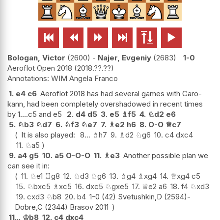






Bologan, Victor
2600
-
Najer, Evgeniy
2683
1-0
Aeroflot Open 2018
2018.??.??
WIM Angela Franco
1.
e4
c6
Aeroflot 2018 has had several games with Caro-
kann, had been completely overshadowed in recent times
by 1....c5 and e5
2.
d4
d5
3.
e5
♗
f5
4.
♘
d2
e6
5.
♘
b3
♘
d7
6.
♘
f3
♘
e7
7.
♗
e2
h6
8.
O-O
♕
c7
It is also played:
8...
♗
h7
9.
♗
d2
♘
g6
10.
c4
dxc4
11.
♘
a5
9.
a4
g5
10.
a5
O-O-O
11.
♗
e3
Another possible plan we
can see it in:
11.
♘
e1
♖
g8
12.
♘
d3
♘
g6
13.
♗
g4
♗
xg4
14.
♕
xg4
c5
15.
♘
bxc5
♗
xc5
16.
dxc5
♘
gxe5
17.
♕
e2
a6
18.
f4
♘
xd3
19.
cxd3
♘
b8
20.
b4
1-0 (42) Svetushkin,D (2594)-
Dobre,C (2344) Brasov 2011
11...
♔
b8
12.
c4
dxc4