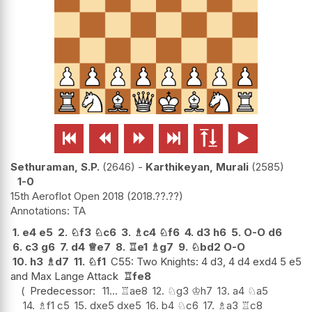






Sethuraman, S.P.
2646
-
Karthikeyan, Murali
2585
1-0
15th Aeroflot Open 2018
2018.??.??
TA
1.
e4
e5
2.
♘
f3
♘
c6
3.
♗
c4
♘
f6
4.
d3
h6
5.
O-O
d6
6.
c3
g6
7.
d4
♕
e7
8.
♖
e1
♗
g7
9.
♘
bd2
O-O
10.
h3
♗
d7
11.
♘
f1
C55: Two Knights: 4 d3, 4 d4 exd4 5 e5
and Max Lange Attack
♖
fe8
Predecessor:
11...
♖
ae8
12.
♘
g3
♔
h7
13.
a4
♘
a5
14.
♗
f1
c5
15.
dxe5
dxe5
16.
b4
♘
c6
17.
♗
a3
♖
c8