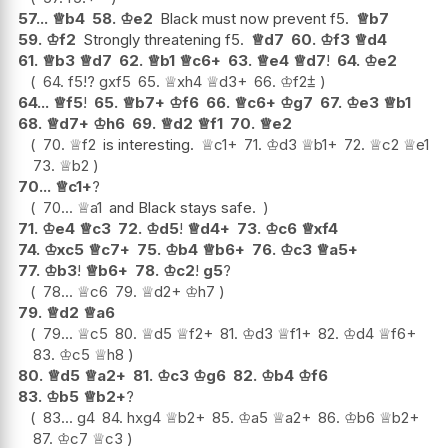
57...
♕
b4
58.
♔
e2
Black must now prevent f5.
♕
b7
59.
♔
f2
Strongly threatening f5.
♕
d7
60.
♔
f3
♕
d4
61.
♕
b3
♕
d7
62.
♕
b1
♕
c6+
63.
♕
e4
♕
d7
!
64.
♔
e2
64.
f5
!?
gxf5
65.
♕
xh4
♕
d3+
66.
♔
f2
⩲
64...
♕
f5
!
65.
♕
b7+
♔
f6
66.
♕
c6+
♔
g7
67.
♔
e3
♕
b1
68.
♕
d7+
♔
h6
69.
♕
d2
♕
f1
70.
♕
e2
70.
♕
f2
is interesting.
♕
c1+
71.
♔
d3
♕
b1+
72.
♕
c2
♕
e1
73.
♕
b2
70...
♕
c1+
?
70...
♕
a1
and Black stays safe.
71.
♔
e4
♕
c3
72.
♔
d5
!
♕
d4+
73.
♔
c6
♕
xf4
74.
♔
xc5
♕
c7+
75.
♔
b4
♕
b6+
76.
♔
c3
♕
a5+
77.
♔
b3
!
♕
b6+
78.
♔
c2
!
g5
?
78...
♕
c6
79.
♕
d2+
♔
h7
79.
♕
d2
♕
a6
79...
♕
c5
80.
♕
d5
♕
f2+
81.
♔
d3
♕
f1+
82.
♔
d4
♕
f6+
83.
♔
c5
♕
h8
80.
♕
d5
♕
a2+
81.
♔
c3
♔
g6
82.
♔
b4
♔
f6
83.
♔
b5
♕
b2+
?
83...
g4
84.
hxg4
♕
b2+
85.
♔
a5
♕
a2+
86.
♔
b6
♕
b2+
87.
♔
c7
♕
c3