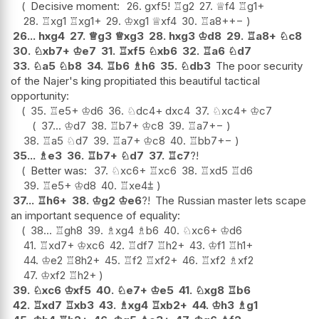
Decisive moment:
26.
gxf5
!
♖
g2
27.
♕
f4
♖
g1+
28.
♖
xg1
♖
xg1+
29.
♔
xg1
♕
xf4
30.
♖
a8+
+−
26...
hxg4
27.
♕
g3
♕
xg3
28.
hxg3
♔
d8
29.
♖
a8+
♘
c8
30.
♘
xb7+
♔
e7
31.
♖
xf5
♘
xb6
32.
♖
a6
♘
d7
33.
♘
a5
♘
b8
34.
♖
b6
♗
h6
35.
♘
db3
The poor security
of the Najer's king propitiated this beautiful tactical
opportunity:
35.
♖
e5+
♔
d6
36.
♘
dc4+
dxc4
37.
♘
xc4+
♔
c7
37...
♔
d7
38.
♖
b7+
♔
c8
39.
♖
a7
+−
38.
♖
a5
♘
d7
39.
♖
a7+
♔
c8
40.
♖
bb7
+−
35...
♗
e3
36.
♖
b7+
♘
d7
37.
♖
c7
?!
Better was:
37.
♘
xc6+
♖
xc6
38.
♖
xd5
♖
d6
39.
♖
e5+
♔
d8
40.
♖
xe4
⩲
37...
♖
h6+
38.
♔
g2
♔
e6
?!
The Russian master lets scape
an important sequence of equality:
38...
♖
gh8
39.
♗
xg4
♗
b6
40.
♘
xc6+
♔
d6
41.
♖
xd7+
♔
xc6
42.
♖
df7
♖
h2+
43.
♔
f1
♖
h1+
44.
♔
e2
♖
8h2+
45.
♖
f2
♖
xf2+
46.
♖
xf2
♗
xf2
47.
♔
xf2
♖
h2+
39.
♘
xc6
♔
xf5
40.
♘
e7+
♔
e5
41.
♘
xg8
♖
b6
42.
♖
xd7
♖
xb3
43.
♗
xg4
♖
xb2+
44.
♔
h3
♗
g1