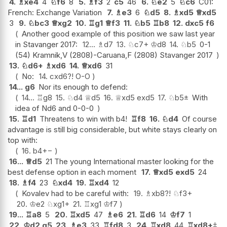
4.
♗
xe4
4
♘
f6
8
5.
♗
f3
2
c5
46
6.
♘
e2
5
♘
c6
C01:
French: Exchange Variation
7.
♗
e3
6
♘
d5
8.
♗
xd5
♕
xd5
3
9.
♘
bc3
♕
xg2
10.
♖
g1
♕
f3
11.
♘
b5
♖
b8
12.
dxc5
f6
Another good example of this position we saw last year
in Stavanger 2017:
12...
♗
d7
13.
♘
c7+
♔
d8
14.
♘
b5
0-1
(54) Kramnik,V (2808)-Caruana,F (2808) Stavanger 2017
13.
♘
d6+
♗
xd6
14.
♕
xd6
31
No:
14.
cxd6
?!
O-O
14...
g6
Nor its enough to defend:
14...
♖
g8
15.
♘
d4
♕
d5
16.
♕
xd5
exd5
17.
♘
b5
±
With
idea of Nd6 and 0-0-0
15.
♖
d1
Threatens to win with b4!
♖
f8
16.
♘
d4
Of course
advantage is still big considerable, but white stays clearly on
top with:
16.
b4
+−
16...
♕
d5
21 The young International master looking for the
best defense option in each moment
17.
♕
xd5
exd5
24
18.
♗
f4
23
♘
xd4
19.
♖
xd4
12
Kovalev had to be careful with:
19.
♗
xb8
?!
♘
f3+
20.
♔
e2
♘
xg1+
21.
♖
xg1
♔
f7
19...
♖
a8
5
20.
♖
xd5
47
♗
e6
21.
♖
d6
14
♔
f7
1
22.
♔
d2
g5
23.
♗
e3
33
♖
fd8
3
24.
♖
xd8
44
♖
xd8+
⩲