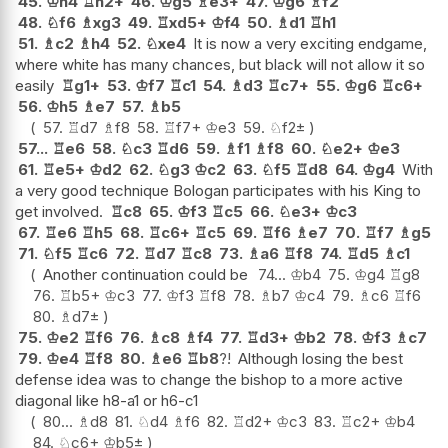
45.
♔
h4
♖
h2+
46.
♔
g5
♗
e3+
47.
♔
g6
♗
f2
48.
♘
f6
♗
xg3
49.
♖
xd5+
♔
f4
50.
♗
d1
♖
h1
51.
♗
c2
♗
h4
52.
♘
xe4
It is now a very exciting endgame,
where white has many chances, but black will not allow it so
easily
♖
g1+
53.
♔
f7
♖
c1
54.
♗
d3
♖
c7+
55.
♔
g6
♖
c6+
56.
♔
h5
♗
e7
57.
♗
b5
57.
♖
d7
♗
f8
58.
♖
f7+
♔
e3
59.
♘
f2
±
57...
♖
e6
58.
♘
c3
♖
d6
59.
♗
f1
♗
f8
60.
♘
e2+
♔
e3
61.
♖
e5+
♔
d2
62.
♘
g3
♔
c2
63.
♘
f5
♖
d8
64.
♔
g4
With
a very good technique Bologan participates with his King to
get involved.
♖
c8
65.
♔
f3
♖
c5
66.
♘
e3+
♔
c3
67.
♖
e6
♖
h5
68.
♖
c6+
♖
c5
69.
♖
f6
♗
e7
70.
♖
f7
♗
g5
71.
♘
f5
♖
c6
72.
♖
d7
♖
c8
73.
♗
a6
♖
f8
74.
♖
d5
♗
c1
Another continuation could be
74...
♔
b4
75.
♔
g4
♖
g8
76.
♖
b5+
♔
c3
77.
♔
f3
♖
f8
78.
♗
b7
♔
c4
79.
♗
c6
♖
f6
80.
♗
d7
±
75.
♔
e2
♖
f6
76.
♗
c8
♗
f4
77.
♖
d3+
♔
b2
78.
♔
f3
♗
c7
79.
♔
e4
♖
f8
80.
♗
e6
♖
b8
?!
Although losing the best
defense idea was to change the bishop to a more active
diagonal like h8-a1 or h6-c1
80...
♗
d8
81.
♘
d4
♗
f6
82.
♖
d2+
♔
c3
83.
♖
c2+
♔
b4
84.
♘
c6+
♔
b5
±