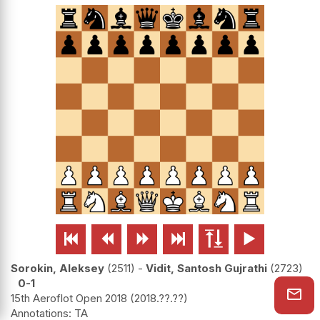






Sorokin, Aleksey
2511
-
Vidit, Santosh Gujrathi
2723
0-1
15th Aeroflot Open 2018
2018.??.??
TA