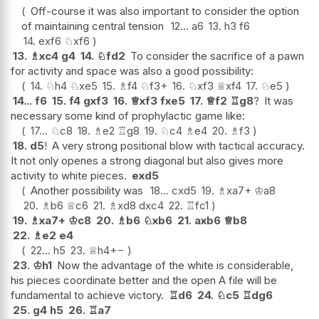
Off-course it was also important to consider the option
of maintaining central tension
12...
a6
13.
h3
f6
14.
exf6
♘
xf6
13.
♗
xc4
g4
14.
♘
fd2
To consider the sacrifice of a pawn
for activity and space was also a good possibility:
14.
♘
h4
♘
xe5
15.
♗
f4
♘
f3+
16.
♘
xf3
♕
xf4
17.
♘
e5
14...
f6
15.
f4
gxf3
16.
♕
xf3
fxe5
17.
♕
f2
♖
g8
?
It was
necessary some kind of prophylactic game like:
17...
♘
c8
18.
♗
e2
♖
g8
19.
♘
c4
♗
e4
20.
♗
f3
18.
d5
!
A very strong positional blow with tactical accuracy.
It not only openes a strong diagonal but also gives more
activity to white pieces.
exd5
Another possibility was
18...
cxd5
19.
♗
xa7+
♔
a8
20.
♗
b6
♕
c6
21.
♗
xd8
dxc4
22.
♖
fc1
19.
♗
xa7+
♔
c8
20.
♗
b6
♘
xb6
21.
axb6
♕
b8
22.
♗
e2
e4
22...
h5
23.
♕
h4
+−
23.
♔
h1
Now the advantage of the white is considerable,
his pieces coordinate better and the open A file will be
fundamental to achieve victory.
♖
d6
24.
♘
c5
♖
dg6
25.
g4
h5
26.
♖
a7