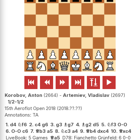






Korobov, Anton
2664
-
Artemiev, Vladislav
2697
1/2-1/2
15th Aeroflot Open 2018
2018.??.??
TA
1.
d4
♘
f6
2.
c4
g6
3.
g3
♗
g7
4.
♗
g2
d5
5.
♘
f3
O-O
6.
O-O
c6
7.
♕
b3
a5
8.
♘
c3
a4
9.
♕
b4
dxc4
10.
♕
xc4
LiveBook: 5 Games
♕
a5
D78: Fianchetto Grünfeld: 6 0-0