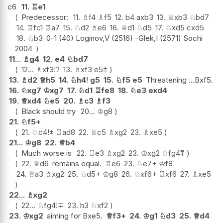
c6
11.
♖
e1
Predecessor:
11.
♗
f4
♗
f5
12.
b4
axb3
13.
♕
xb3
♘
bd7
14.
♖
fc1
♖
a7
15.
♘
d2
♗
e6
16.
♕
d1
♘
d5
17.
♘
xd5
cxd5
18.
♘
b3
0-1 (40) Loginov,V (2516) -Glek,I (2571) Sochi
2004
11...
♗
g4
12.
e4
♘
bd7
12...
♗
xf3
!?
13.
♗
xf3
e5
⩲
13.
♗
d2
♕
h5
14.
♘
h4
!
g5
15.
♘
f5
e5
Threatening ...Bxf5.
16.
♘
xg7
♔
xg7
17.
♘
d1
♖
fe8
18.
♘
e3
exd4
19.
♕
xd4
♘
e5
20.
♗
c3
♗
f3
Black should try
20...
♔
g8
21.
♘
f5+
21.
♘
c4
!
±
♖
ad8
22.
♕
c5
♗
xg2
23.
♗
xe5
21...
♔
g8
22.
♕
b4
Much worse is
22.
♖
e3
♗
xg2
23.
♔
xg2
♘
fg4
⩱
22.
♕
d6
remains equal.
♖
e6
23.
♘
e7+
♔
f8
24.
♕
a3
♗
xg2
25.
♘
d5+
♔
g8
26.
♘
xf6+
♖
xf6
27.
♗
xe5
22...
♗
xg2
22...
♘
fg4
!
∓
23.
h3
♘
xf2
23.
♔
xg2
aiming for Bxe5.
♕
f3+
24.
♔
g1
♘
d3
25.
♕
d4