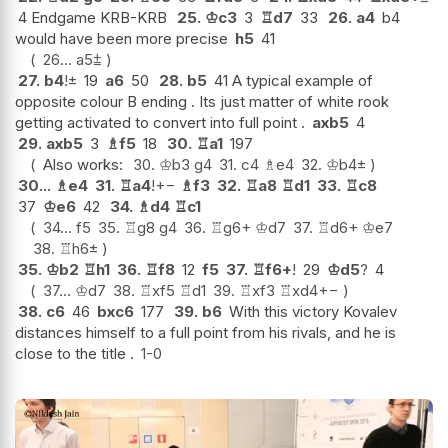
4 Endgame KRB-KRB
25.
♔
c3
3
♖
d7
33
26.
a4
b4
would have been more precise
h5
41
26...
a5
⩲
27.
b4
!
±
19
a6
50
28.
b5
41 A typical example of
opposite colour B ending . Its just matter of white rook
getting activated to convert into full point .
axb5
4
29.
axb5
3
♗
f5
18
30.
♖
a1
197
Also works:
30.
♔
b3
g4
31.
c4
♗
e4
32.
♔
b4
±
30...
♗
e4
31.
♖
a4
!
+−
♗
f3
32.
♖
a8
♖
d1
33.
♖
c8
37
♔
e6
42
34.
♗
d4
♖
c1
34...
f5
35.
♖
g8
g4
36.
♖
g6+
♔
d7
37.
♖
d6+
♔
e7
38.
♖
h6
±
35.
♔
b2
♖
h1
36.
♖
f8
12
f5
37.
♖
f6+
!
29
♔
d5
?
4
37...
♔
d7
38.
♖
xf5
♖
d1
39.
♖
xf3
♖
xd4
+−
38.
c6
46
bxc6
177
39.
b6
With this victory Kovalev
distances himself to a full point from his rivals, and he is
close to the title .
1-0