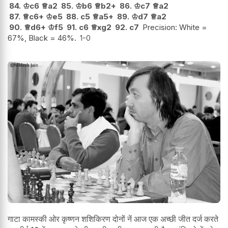
84.
♔
c6
♕
a2
85.
♔
b6
♕
b2+
86.
♔
c7
♕
a2
87.
♕
c6+
♔
e5
88.
c5
♕
a5+
89.
♔
d7
♕
a2
90.
♕
d6+
♔
f5
91.
c6
♕
xg2
92.
c7
Precision: White =
67%, Black = 46%.
1-0
गाटा कामस्की ओर कृष्णन शशिकिरण दोनों नें आज एक अच्छी जीत दर्ज करते