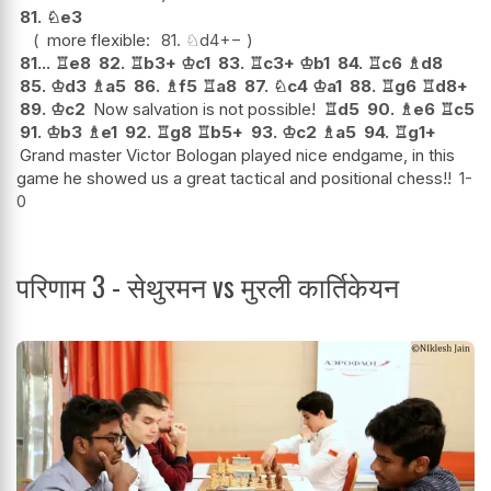
81.
♘
e3
more flexible:
81.
♘
d4
+−
81...
♖
e8
82.
♖
b3+
♔
c1
83.
♖
c3+
♔
b1
84.
♖
c6
♗
d8
85.
♔
d3
♗
a5
86.
♗
f5
♖
a8
87.
♘
c4
♔
a1
88.
♖
g6
♖
d8+
89.
♔
c2
Now salvation is not possible!
♖
d5
90.
♗
e6
♖
c5
91.
♔
b3
♗
e1
92.
♖
g8
♖
b5+
93.
♔
c2
♗
a5
94.
♖
g1+
Grand master Victor Bologan played nice endgame, in this
game he showed us a great tactical and positional chess!!
1-
0
परिणाम 3 - सेथुरमन vs मुरली कार्तिकेयन