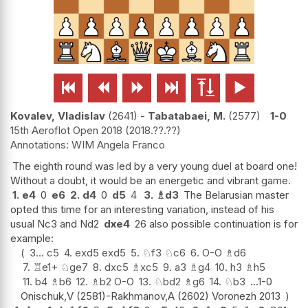






Kovalev, Vladislav
2641
-
Tabatabaei, M.
2577
1-0
15th Aeroflot Open 2018
2018.??.??
WIM Angela Franco
The eighth round was led by a very young duel at board one!
Without a doubt, it would be an energetic and vibrant game.
1.
e4
0
e6
2.
d4
0
d5
4
3.
♗
d3
The Belarusian master
opted this time for an interesting variation, instead of his
usual Nc3 and Nd2
dxe4
26 also possible continuation is for
example:
3...
c5
4.
exd5
exd5
5.
♘
f3
♘
c6
6.
O-O
♗
d6
7.
♖
e1+
♘
ge7
8.
dxc5
♗
xc5
9.
a3
♗
g4
10.
h3
♗
h5
11.
b4
♗
b6
12.
♗
b2
O-O
13.
♘
bd2
♗
g6
14.
♘
b3
...1-0
Onischuk,V (2581)-Rakhmanov,A (2602) Voronezh 2013