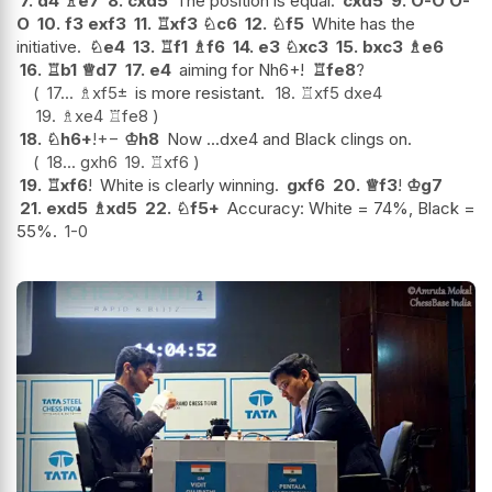
7.
d4
♗
e7
8.
cxd5
The position is equal.
cxd5
9.
O-O
O-
O
10.
f3
exf3
11.
♖
xf3
♘
c6
12.
♘
f5
White has the
initiative.
♘
e4
13.
♖
f1
♗
f6
14.
e3
♘
xc3
15.
bxc3
♗
e6
16.
♖
b1
♕
d7
17.
e4
aiming for Nh6+!
♖
fe8
?
17...
♗
xf5
±
is more resistant.
18.
♖
xf5
dxe4
19.
♗
xe4
♖
fe8
18.
♘
h6+
!
+−
♔
h8
Now ...dxe4 and Black clings on.
18...
gxh6
19.
♖
xf6
19.
♖
xf6
!
White is clearly winning.
gxf6
20.
♕
f3
!
♔
g7
21.
exd5
♗
xd5
22.
♘
f5+
Accuracy: White = 74%, Black =
55%.
1-0