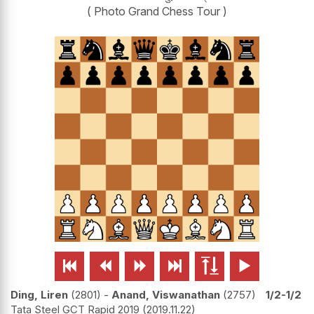
( Photo Grand Chess Tour )






Ding, Liren
2801
-
Anand, Viswanathan
2757
1/2-1/2
Tata Steel GCT Rapid 2019
2019.11.22