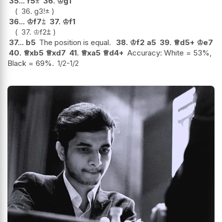
35...
f5
±
36.
♔
g1
36.
g3
!
±
36...
♔
f7
⩲
37.
♔
f1
37.
♔
f2
⩲
37...
b5
The position is equal.
38.
♔
f2
a5
39.
♕
d5+
♔
e7
40.
♕
xb5
♕
xd7
41.
♕
xa5
♕
d4+
Accuracy: White = 53%,
Black = 69%.
1/2-1/2