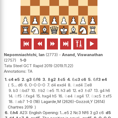






Nepomniachtchi, Ian
2773
-
Anand, Viswanathan
2757
1-0
Tata Steel GCT Rapid 2019
2019.11.22
TA
1.
c4
e5
2.
g3
♘
f6
3.
♗
g2
♗
c5
4.
♘
c3
c6
5.
♘
f3
e4
5...
d6
6.
O-O
O-O
7.
d4
exd4
8.
♘
xd4
♖
e8
9.
b3
♘
bd7
10.
♗
b2
♘
e5
11.
h3
a6
12.
e3
♗
d7
13.
g4
h6
14.
♘
f5
♘
fxg4
15.
hxg4
h5
16.
♘
e4
♘
xg4
17.
♘
xc5
♗
xf5
18.
♘
xb7
1-0 (18) Lagarde,M (2626)-Gozzoli,Y (2614)
Chartres 2019
6.
♘
h4
A23: English Opening: 1...e5 2 Nc3 Nf6 3 g3 c6
d5