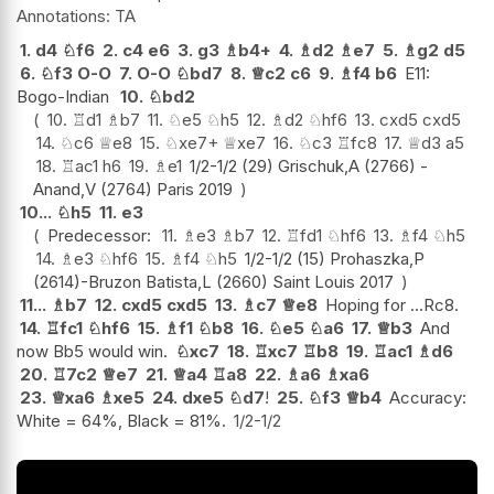
TA
1.
d4
♘
f6
2.
c4
e6
3.
g3
♗
b4+
4.
♗
d2
♗
e7
5.
♗
g2
d5
6.
♘
f3
O-O
7.
O-O
♘
bd7
8.
♕
c2
c6
9.
♗
f4
b6
E11:
Bogo-Indian
10.
♘
bd2
10.
♖
d1
♗
b7
11.
♘
e5
♘
h5
12.
♗
d2
♘
hf6
13.
cxd5
cxd5
14.
♘
c6
♕
e8
15.
♘
xe7+
♕
xe7
16.
♘
c3
♖
fc8
17.
♕
d3
a5
18.
♖
ac1
h6
19.
♗
e1
1/2-1/2 (29) Grischuk,A (2766) -
Anand,V (2764) Paris 2019
10...
♘
h5
11.
e3
Predecessor:
11.
♗
e3
♗
b7
12.
♖
fd1
♘
hf6
13.
♗
f4
♘
h5
14.
♗
e3
♘
hf6
15.
♗
f4
♘
h5
1/2-1/2 (15) Prohaszka,P
(2614)-Bruzon Batista,L (2660) Saint Louis 2017
11...
♗
b7
12.
cxd5
cxd5
13.
♗
c7
♕
e8
Hoping for ...Rc8.
14.
♖
fc1
♘
hf6
15.
♗
f1
♘
b8
16.
♘
e5
♘
a6
17.
♕
b3
And
now Bb5 would win.
♘
xc7
18.
♖
xc7
♖
b8
19.
♖
ac1
♗
d6
20.
♖
7c2
♕
e7
21.
♕
a4
♖
a8
22.
♗
a6
♗
xa6
23.
♕
xa6
♗
xe5
24.
dxe5
♘
d7
!
25.
♘
f3
♕
b4
Accuracy:
White = 64%, Black = 81%.
1/2-1/2