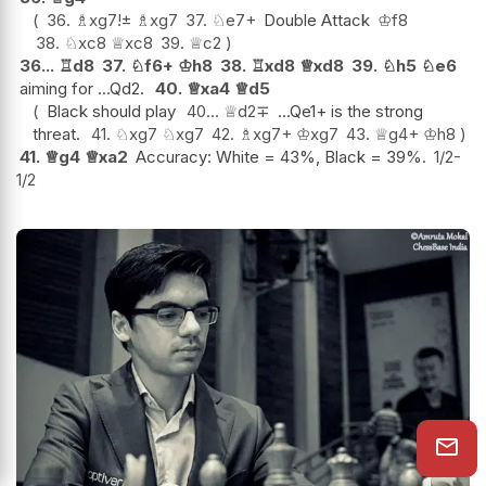
36.
♗
xg7
!
±
♗
xg7
37.
♘
e7+
Double Attack
♔
f8
38.
♘
xc8
♕
xc8
39.
♕
c2
36...
♖
d8
37.
♘
f6+
♔
h8
38.
♖
xd8
♕
xd8
39.
♘
h5
♘
e6
aiming for ...Qd2.
40.
♕
xa4
♕
d5
Black should play
40...
♕
d2
∓
...Qe1+ is the strong
threat.
41.
♘
xg7
♘
xg7
42.
♗
xg7+
♔
xg7
43.
♕
g4+
♔
h8
41.
♕
g4
♕
xa2
Accuracy: White = 43%, Black = 39%.
1/2-
1/2