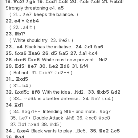
18.
♕
c2
!
♗
g5
19.
♖
cd1
♖
c8
20.
♘
c5
♘
c6
21.
♘
ab3
!
Strongly threatening e4.
a5
21...
♗
e7
keeps the balance.
22.
e4
!
±
♘
db4
22...
a4
!
⩲
23.
♕
b1
?
White should try
23.
♕
e2
±
23...
a4
Black has the initiative.
24.
♘
c1
♘
a6
25.
♘
xa6
♖
xa6
26.
d5
♘
a5
27.
♗
a1
♘
c4
28.
dxe6
♖
xe6
White must now prevent ...Nd2.
29.
♖
d5
!
♗
e7
30.
♘
e2
♖
d6
31.
♘
f4
But not
31.
♖
xb5
?
♘
d2
−+
31...
♖
xd5
31...
b4
32.
♘
xd5
⩲
♗
f8
With the idea ...Nd2.
33.
♕
xb5
♘
d2
33...
♘
d6
±
is a better defense.
34.
♕
e2
♖
c4
34.
♖
d1
34.
♗
xg7
!
+−
Intending Nf6+ and mate.
♗
xg7
35.
♘
e7+
Double Attack
♔
h8
36.
♘
xc8
♕
xc8
37.
♖
d1
♘
xe4
38.
♕
d5
34...
♘
xe4
Black wants to play ...Bc5.
35.
♕
e2
♘
c5
36.
♕
g4