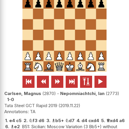






Carlsen, Magnus
2870
-
Nepomniachtchi, Ian
2773
1-0
Tata Steel GCT Rapid 2019
2019.11.22
TA
1.
e4
c5
2.
♘
f3
d6
3.
♗
b5+
♘
d7
4.
d4
cxd4
5.
♕
xd4
a6
6.
♗
e2
B51: Sicilian: Moscow Variation (3 Bb5+) without