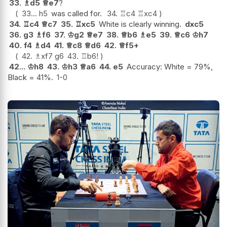
33.
♗
d5
♕
e7
?
33...
h5
was called for.
34.
♖
c4
♖
xc4
34.
♖
c4
♕
c7
35.
♖
xc5
White is clearly winning.
dxc5
36.
g3
♗
f6
37.
♔
g2
♕
e7
38.
♕
b6
♗
e5
39.
♕
c6
♔
h7
40.
f4
♗
d4
41.
♕
c8
♕
d6
42.
♕
f5+
42.
♗
xf7
g6
43.
♖
b6
!
42...
♔
h8
43.
♔
h3
♕
a6
44.
e5
Accuracy: White = 79%,
Black = 41%.
1-0