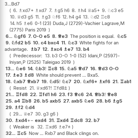
3...Bd7
6.
♗
xd7+
♗
xd7
7.
♗
g5
h6
8.
♗
h4
♕
a5+
9.
♘
c3
e5
10.
♕
d3
g5
11.
♗
g3
♘
f6
12.
h4
g4
13.
♘
d2
♖
c8
14.
h5
♗
e6
0-1 (23) Duda,J (2729)-Vachier Lagrave,M
(2775) Paris 2019
6...
♘
gf6
7.
O-O
e5
8.
♕
e3
The position is equal.
♘
c5
9.
♘
fd2
b5
10.
c4
bxc4
11.
♘
c3
White fights for an
advantage.
♗
b7
12.
♗
xc4
♗
e7
13.
b4
Predecessor:
13.
b3
O-O
1-0 (52) Idani,P (2597)-
Iniyan,P (2525) Taleigao 2019
13...
♘
e6
14.
♘
b3
!
♖
c8
15.
♘
a5
♕
d7
16.
♕
d3
O-O
17.
♗
e3
♗
d8
White should prevent ... Bxa5.
18.
♘
xb7
♕
xb7
19.
♘
d5
!
♘
c7
20.
♘
xf6+
♗
xf6
21.
♖
ab1
Resist
21.
♕
xd6
?!
♖
fd8
⩲
21...
♖
fd8
22.
♖
fd1
h6
23.
f3
♕
c6
24.
♕
b3
!
♕
e8
25.
a4
♖
b8
26.
b5
axb5
27.
axb5
♘
e6
28.
b6
♗
g5
29.
♗
f2
♘
d4
29...
♕
e7
30.
g3
g6
30.
♗
xd4
+−
exd4
31.
♖
xd4
♖
dc8
32.
b7
Weaker is
32.
♖
xd6
♗
e7
±
32...
♖
c5
Now ... Rxb7 and Black clings on.