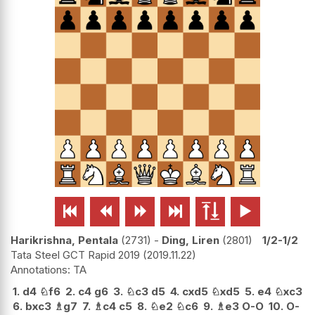






Harikrishna, Pentala
2731
-
Ding, Liren
2801
1/2-1/2
Tata Steel GCT Rapid 2019
2019.11.22
TA
1.
d4
♘
f6
2.
c4
g6
3.
♘
c3
d5
4.
cxd5
♘
xd5
5.
e4
♘
xc3
6.
bxc3
♗
g7
7.
♗
c4
c5
8.
♘
e2
♘
c6
9.
♗
e3
O-O
10.
O-