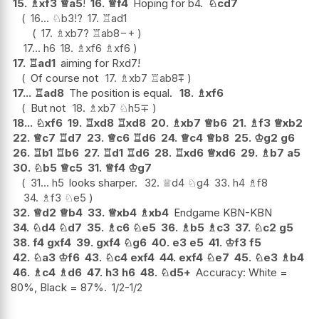
15.
♗
xf3
♕
a5
!
16.
♕
f4
Hoping for b4.
♘
cd7
16...
♘
b3
!?
17.
♖
ad1
17.
♗
xb7
?
♖
ab8
−+
17...
h6
18.
♗
xf6
♗
xf6
17.
♖
ad1
aiming for Rxd7!
Of course not
17.
♗
xb7
♖
ab8
⩱
17...
♖
ad8
The position is equal.
18.
♗
xf6
But not
18.
♗
xb7
♘
h5
∓
18...
♘
xf6
19.
♖
xd8
♖
xd8
20.
♗
xb7
♕
b6
21.
♗
f3
♕
xb2
22.
♕
c7
♖
d7
23.
♕
c6
♖
d6
24.
♕
c4
♕
b8
25.
♔
g2
g6
26.
♖
b1
♖
b6
27.
♖
d1
♖
d6
28.
♖
xd6
♕
xd6
29.
♗
b7
a5
30.
♘
b5
♕
c5
31.
♕
f4
♔
g7
31...
h5
looks sharper.
32.
♕
d4
♘
g4
33.
h4
♗
f8
34.
♗
f3
♘
e5
32.
♕
d2
♕
b4
33.
♕
xb4
♗
xb4
Endgame KBN-KBN
34.
♘
d4
♘
d7
35.
♗
c6
♘
e5
36.
♗
b5
♗
c3
37.
♘
c2
g5
38.
f4
gxf4
39.
gxf4
♘
g6
40.
e3
e5
41.
♔
f3
f5
42.
♘
a3
♔
f6
43.
♘
c4
exf4
44.
exf4
♘
e7
45.
♘
e3
♗
b4
46.
♗
c4
♗
d6
47.
h3
h6
48.
♘
d5+
Accuracy: White =
80%, Black = 87%.
1/2-1/2