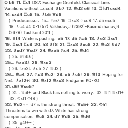
O
b6
11.
♖
c1
D87: Exchange Grünfeld: Classical Line:
Variations without ...cxd4
♗
b7
12.
♕
d2
e6
13.
♖
fd1
cxd4
14.
cxd4
♖
c8
15.
♗
b5
♕
d6
Predecessor:
15...
♘
e7
16.
♖
xc8
♘
xc8
17.
d5
exd5
18.
♗
c4
d4
0-1 (57) Vakhidov,J (2392)-Kasimdzhanov,R
(2678) Tashkent 2011
16.
♗
f4
White is pushing.
e5
17.
d5
♘
a5
18.
♗
e3
♖
xc1
19.
♖
xc1
♖
c8
20.
h3
♗
f8
21.
♖
xc8
♗
xc8
22.
♕
c3
♗
d7
23.
♗
xd7
♕
xd7
24.
♕
xe5
♘
c4
25.
♕
d4
25.
♕
f4
!
±
25...
♘
xe3
⩲
26.
♕
xe3
26.
fxe3
⩲
♗
c5
27.
♕
d3
26...
♕
a4
27.
♘
c3
♕
c2
!
28.
e5
♗
c5
!
29.
♕
f3
Hoping for
Ne4.
♗
xf2+
!
30.
♕
xf2
♕
xc3
Endgame KQ-KQ
31.
d6
!
♕
xe5
?
31...
♕
a1+
and Black has nothing to worry.
32.
♕
f1
♕
xf1+
33.
♔
xf1
♔
f8
32.
♕
d2
+−
d7 is the strong threat.
♕
c5+
33.
♔
h1
Threatens to win with d7. White has strong
compensation.
♕
c8
34.
d7
♕
d8
35.
♕
d6
35.
g4
!
+−