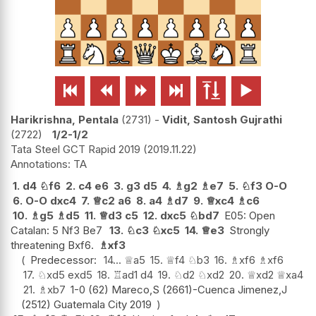






Harikrishna, Pentala
2731
-
Vidit, Santosh Gujrathi
2722
1/2-1/2
Tata Steel GCT Rapid 2019
2019.11.22
TA
1.
d4
♘
f6
2.
c4
e6
3.
g3
d5
4.
♗
g2
♗
e7
5.
♘
f3
O-O
6.
O-O
dxc4
7.
♕
c2
a6
8.
a4
♗
d7
9.
♕
xc4
♗
c6
10.
♗
g5
♗
d5
11.
♕
d3
c5
12.
dxc5
♘
bd7
E05: Open
Catalan: 5 Nf3 Be7
13.
♘
c3
♘
xc5
14.
♕
e3
Strongly
threatening Bxf6.
♗
xf3
Predecessor:
14...
♕
a5
15.
♕
f4
♘
b3
16.
♗
xf6
♗
xf6
17.
♘
xd5
exd5
18.
♖
ad1
d4
19.
♘
d2
♘
xd2
20.
♕
xd2
♕
xa4
21.
♗
xb7
1-0 (62) Mareco,S (2661)-Cuenca Jimenez,J
(2512) Guatemala City 2019