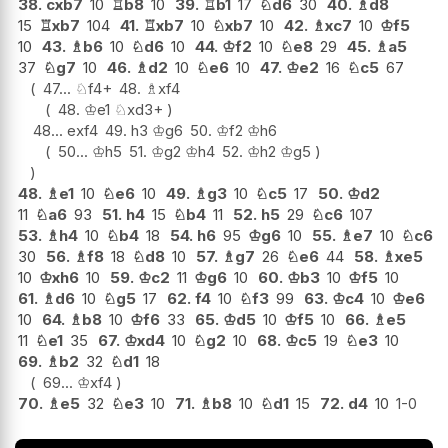
38.
cxb7
10
♖
b8
10
39.
♖
b1
17
♘
d6
30
40.
♗
d8
15
♖
xb7
104
41.
♖
xb7
10
♘
xb7
10
42.
♗
xc7
10
♔
f5
10
43.
♗
b6
10
♘
d6
10
44.
♔
f2
10
♘
e8
29
45.
♗
a5
37
♘
g7
10
46.
♗
d2
10
♘
e6
10
47.
♔
e2
16
♘
c5
67
47...
♘
f4+
48.
♗
xf4
48.
♔
e1
♘
xd3+
48...
exf4
49.
h3
♔
g6
50.
♔
f2
♔
h6
50...
♔
h5
51.
♔
g2
♔
h4
52.
♔
h2
♔
g5
48.
♗
e1
10
♘
e6
10
49.
♗
g3
10
♘
c5
17
50.
♔
d2
11
♘
a6
93
51.
h4
15
♘
b4
11
52.
h5
29
♘
c6
107
53.
♗
h4
10
♘
b4
18
54.
h6
95
♔
g6
10
55.
♗
e7
10
♘
c6
30
56.
♗
f8
18
♘
d8
10
57.
♗
g7
26
♘
e6
44
58.
♗
xe5
10
♔
xh6
10
59.
♔
c2
11
♔
g6
10
60.
♔
b3
10
♔
f5
10
61.
♗
d6
10
♘
g5
17
62.
f4
10
♘
f3
99
63.
♔
c4
10
♔
e6
10
64.
♗
b8
10
♔
f6
33
65.
♔
d5
10
♔
f5
10
66.
♗
e5
11
♘
e1
35
67.
♔
xd4
10
♘
g2
10
68.
♔
c5
19
♘
e3
10
69.
♗
b2
32
♘
d1
18
69...
♔
xf4
70.
♗
e5
32
♘
e3
10
71.
♗
b8
10
♘
d1
15
72.
d4
10
1-0