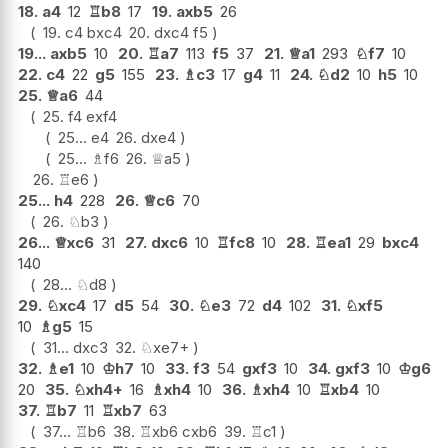
18.
a4
12
♖
b8
17
19.
axb5
26
19.
c4
bxc4
20.
dxc4
f5
19...
axb5
10
20.
♖
a7
113
f5
37
21.
♕
a1
293
♘
f7
10
22.
c4
22
g5
155
23.
♗
c3
17
g4
11
24.
♘
d2
10
h5
10
25.
♕
a6
44
25.
f4
exf4
25...
e4
26.
dxe4
25...
♗
f6
26.
♕
a5
26.
♖
e6
25...
h4
228
26.
♕
c6
70
26.
♘
b3
26...
♕
xc6
31
27.
dxc6
10
♖
fc8
10
28.
♖
ea1
29
bxc4
140
28...
♘
d8
29.
♘
xc4
17
d5
54
30.
♘
e3
72
d4
102
31.
♘
xf5
10
♗
g5
15
31...
dxc3
32.
♘
xe7+
32.
♗
e1
10
♔
h7
10
33.
f3
54
gxf3
10
34.
gxf3
10
♔
g6
20
35.
♘
xh4+
16
♗
xh4
10
36.
♗
xh4
10
♖
xb4
10
37.
♖
b7
11
♖
xb7
63
37...
♖
b6
38.
♖
xb6
cxb6
39.
♖
c1