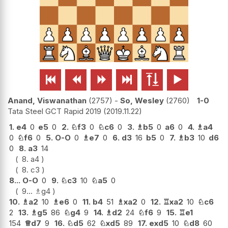






Anand, Viswanathan
2757
-
So, Wesley
2760
1-0
Tata Steel GCT Rapid 2019
2019.11.22
1.
e4
0
e5
0
2.
♘
f3
0
♘
c6
0
3.
♗
b5
0
a6
0
4.
♗
a4
0
♘
f6
0
5.
O-O
0
♗
e7
0
6.
d3
16
b5
0
7.
♗
b3
10
d6
0
8.
a3
14
8.
a4
8.
c3
8...
O-O
0
9.
♘
c3
10
♘
a5
0
9...
♗
g4
10.
♗
a2
10
♗
e6
0
11.
b4
51
♗
xa2
0
12.
♖
xa2
10
♘
c6
2
13.
♗
g5
86
♘
g4
9
14.
♗
d2
24
♘
f6
9
15.
♖
e1
154
♕
d7
9
16.
♘
d5
62
♘
xd5
89
17.
exd5
10
♘
d8
60