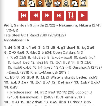






Vidit, Santosh Gujrathi
2722
-
Nakamura, Hikaru
2741
1/2-1/2
Tata Steel GCT Rapid 2019
2019.11.22
TA
1.
d4
♘
f6
2.
c4
e6
3.
♘
f3
d5
4.
g3
dxc4
5.
♗
g2
a6
6.
O-O
♘
c6
7.
♘
bd2
5 E04: Open Catalan: Nf3
7.
e3
♖
b8
8.
♘
fd2
e5
9.
♗
xc6+
bxc6
10.
dxe5
♘
g4
11.
♘
xc4
♗
e6
12.
♕
e2
h5
13.
♖
d1
♕
c8
14.
♕
f3
♖
b6
15.
♘
xb6
cxb6
16.
h4
♘
xe5
1/2-1/2 (41) Grischuk,A (2759)
-Ding,L (2811) Khanty-Mansiysk 2019
7...
b5
8.
b3
♖
b8
9.
♗
b2
!
White is slightly better.
cxb3
10.
♘
xb3
♗
e7
11.
♖
c1
♗
b7
12.
♘
e1
♘
a7
13.
♗
xb7
♖
xb7
14.
♘
d3
Predecessor:
14.
♕
c2
♕
a8
1/2-1/2 (29) Joppich,U
(2453)-Baranowski, T (2489) ICCF email 2010
14...
O-O
15.
♕
c2
♕
a8
16.
♘
a5
♖
b6
17.
♕
xc7
♘
d5