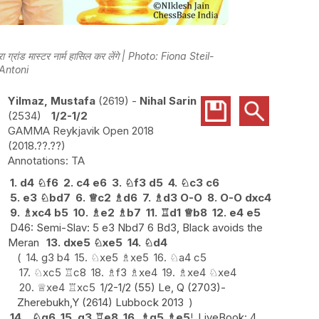
ा ग्रांड मास्टर नार्म हासिल कर लेंगे | Photo: Fiona Steil-
Antoni
Yilmaz, Mustafa
2619
-
Nihal Sarin
2534
1/2-1/2
GAMMA Reykjavik Open 2018
2018.??.??
TA
1.
d4
♘
f6
2.
c4
e6
3.
♘
f3
d5
4.
♘
c3
c6
5.
e3
♘
bd7
6.
♕
c2
♗
d6
7.
♗
d3
O-O
8.
O-O
dxc4
9.
♗
xc4
b5
10.
♗
e2
♗
b7
11.
♖
d1
♕
b8
12.
e4
e5
D46: Semi-Slav: 5 e3 Nbd7 6 Bd3, Black avoids the
Meran
13.
dxe5
♘
xe5
14.
♘
d4
14.
g3
b4
15.
♘
xe5
♗
xe5
16.
♘
a4
c5
17.
♘
xc5
♖
c8
18.
♗
f3
♗
xe4
19.
♗
xe4
♘
xe4
20.
♕
xe4
♖
xc5
1/2-1/2 (55) Le, Q (2703)-
Zherebukh,Y (2614) Lubbock 2013
14...
♘
g6
15.
g3
♖
e8
16.
♗
g5
♗
e5
!
LiveBook: 4