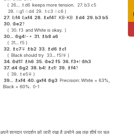
26...
♗
d6
keeps more tension.
27.
b3
c5
28.
♘
g1
♘
d4
29.
♗
c3
♘
c6
27.
♘
f4
♘
xf4
28.
♗
xf4
⩱
KB-KB
♗
d4
29.
b3
b5
30.
♔
e2
?
30.
f3
and White is okay.
30...
♔
g4
!
−+
31.
♗
b8
a6
31...
f5
32.
♗
c7
∓
♗
b2
33.
♗
d6
♗
c1
Black should try
33...
f5
!
∓
34.
♔
d1
⩱
♗
h6
35.
♔
e2
f5
36.
f3+
!
♔
h3
37.
d4
♔
g2
38.
b4
!
♗
c1
!
39.
♗
f4
?
39.
♗
e5
∓
39...
♗
xf4
40.
gxf4
♔
g3
Precision: White = 63%,
Black = 60%.
0-1
 अपने शानदार प्रदर्शन को जारी रखा है उन्होने अब तक शीर्ष पर चल