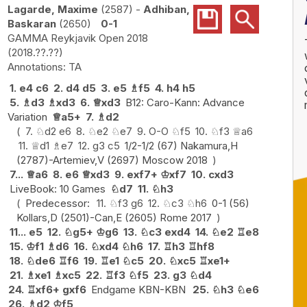
Lagarde, Maxime
2587
-
Adhiban,
Baskaran
2650
0-1
GAMMA Reykjavik Open 2018
2018.??.??
TA
1.
e4
c6
2.
d4
d5
3.
e5
♗
f5
4.
h4
h5
5.
♗
d3
♗
xd3
6.
♕
xd3
B12: Caro-Kann: Advance
Variation
♕
a5+
7.
♗
d2
7.
♘
d2
e6
8.
♘
e2
♘
e7
9.
O-O
♘
f5
10.
♘
f3
♕
a6
11.
♕
d1
♗
e7
12.
g3
c5
1/2-1/2 (67) Nakamura,H
(2787)-Artemiev,V (2697) Moscow 2018
7...
♕
a6
8.
e6
♕
xd3
9.
exf7+
♔
xf7
10.
cxd3
LiveBook: 10 Games
♘
d7
11.
♘
h3
Predecessor:
11.
♘
f3
g6
12.
♘
c3
♘
h6
0-1 (56)
Kollars,D (2501)-Can,E (2605) Rome 2017
11...
e5
12.
♘
g5+
♔
g6
13.
♘
c3
exd4
14.
♘
e2
♖
e8
15.
♔
f1
♗
d6
16.
♘
xd4
♘
h6
17.
♖
h3
♖
hf8
18.
♘
de6
♖
f6
19.
♖
e1
♘
c5
20.
♘
xc5
♖
xe1+
21.
♗
xe1
♗
xc5
22.
♖
f3
♘
f5
23.
g3
♘
d4
24.
♖
xf6+
gxf6
Endgame KBN-KBN
25.
♘
h3
♘
e6
26.
♗
d2
♔
f5