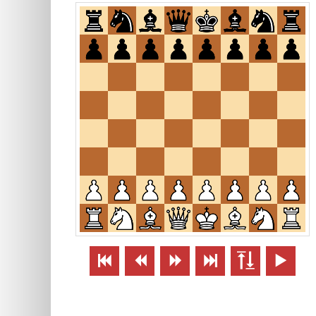





