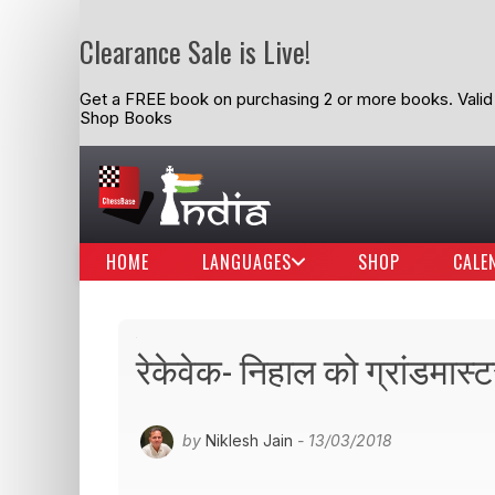
Clearance Sale is Live!
Get a FREE book on purchasing 2 or more books. Valid t
Shop Books
HOME
LANGUAGES
SHOP
CALE
रेकेवेक- निहाल को ग्रांडमास्
by
Niklesh Jain
- 13/03/2018