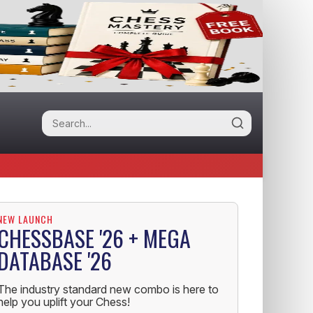
NEW LAUNCH
CHESSBASE '26 + MEGA
DATABASE '26
The industry standard new combo is here to
help you uplift your Chess!