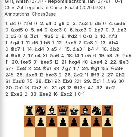
Giri, Anish
2731
-
Nepomniachtchi, Ian
2778
0-1
Chess24 Legends of Chess Final 4
2020.07.31
ChessBase
1.
d4
0
♘
f6
0
2.
c4
0
g6
0
3.
♘
c3
0
d5
0
4.
cxd5
0
♘
xd5
0
5.
e4
0
♘
xc3
0
6.
bxc3
0
♗
g7
0
7.
♗
e3
0
c5
0
8.
♖
c1
1
♕
a5
0
9.
♕
d2
1
O-O
0
10.
♘
f3
1
♗
g4
1
11.
d5
1
b5
1
12.
♗
xc5
2
♖
c8
2
13.
♗
b4
0
♕
c7
1
14.
♘
d4
3
a5
4
15.
♗
a3
1
b4
4
16.
♗
b2
4
♕
b6
2
17.
c4
31
♘
a6
4
18.
f4
1
e5
6
19.
h3
26
♘
c5
11
20.
fxe5
31
♗
xe5
12
21.
hxg4
48
♘
xe4
2
22.
♕
e3
577
♖
e8
3
23.
♔
d1
98
♗
g7
112
24.
♕
g1
155
♘
c3+
245
25.
♗
xc3
12
bxc3
2
26.
♘
c2
11
♕
f6
2
27.
♖
h2
81
♖
ad8
75
28.
♖
b1
82
♖
b8
221
29.
♖
c1
1
♗
h6
30
30.
♖
a1
18
♖
b2
52
31.
g3
12
♕
f3+
47
32.
♗
e2
2
♖
xe2
2
33.
♖
xe2
16
♖
xc2
1
0-1