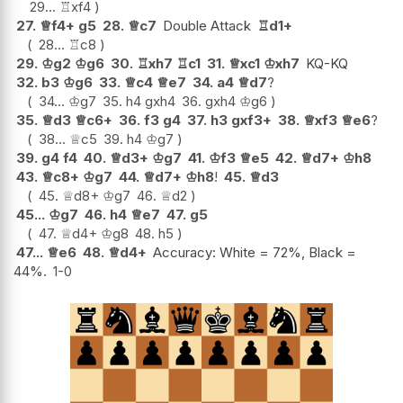
29...
♖
xf4
27.
♕
f4+
g5
28.
♕
c7
Double Attack
♖
d1+
28...
♖
c8
29.
♔
g2
♔
g6
30.
♖
xh7
♖
c1
31.
♕
xc1
♔
xh7
KQ-KQ
32.
b3
♔
g6
33.
♕
c4
♕
e7
34.
a4
♕
d7
?
34...
♔
g7
35.
h4
gxh4
36.
gxh4
♔
g6
35.
♕
d3
♕
c6+
36.
f3
g4
37.
h3
gxf3+
38.
♕
xf3
♕
e6
?
38...
♕
c5
39.
h4
♔
g7
39.
g4
f4
40.
♕
d3+
♔
g7
41.
♔
f3
♕
e5
42.
♕
d7+
♔
h8
43.
♕
c8+
♔
g7
44.
♕
d7+
♔
h8
!
45.
♕
d3
45.
♕
d8+
♔
g7
46.
♕
d2
45...
♔
g7
46.
h4
♕
e7
47.
g5
47.
♕
d4+
♔
g8
48.
h5
47...
♕
e6
48.
♕
d4+
Accuracy: White = 72%, Black =
44%.
1-0