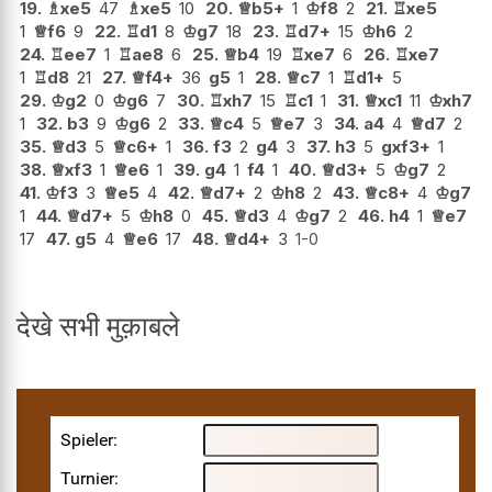
19.
♗
xe5
47
♗
xe5
10
20.
♕
b5+
1
♔
f8
2
21.
♖
xe5
1
♕
f6
9
22.
♖
d1
8
♔
g7
18
23.
♖
d7+
15
♔
h6
2
24.
♖
ee7
1
♖
ae8
6
25.
♕
b4
19
♖
xe7
6
26.
♖
xe7
1
♖
d8
21
27.
♕
f4+
36
g5
1
28.
♕
c7
1
♖
d1+
5
29.
♔
g2
0
♔
g6
7
30.
♖
xh7
15
♖
c1
1
31.
♕
xc1
11
♔
xh7
1
32.
b3
9
♔
g6
2
33.
♕
c4
5
♕
e7
3
34.
a4
4
♕
d7
2
35.
♕
d3
5
♕
c6+
1
36.
f3
2
g4
3
37.
h3
5
gxf3+
1
38.
♕
xf3
1
♕
e6
1
39.
g4
1
f4
1
40.
♕
d3+
5
♔
g7
2
41.
♔
f3
3
♕
e5
4
42.
♕
d7+
2
♔
h8
2
43.
♕
c8+
4
♔
g7
1
44.
♕
d7+
5
♔
h8
0
45.
♕
d3
4
♔
g7
2
46.
h4
1
♕
e7
17
47.
g5
4
♕
e6
17
48.
♕
d4+
3
1-0
देखे सभी मुक़ाबले