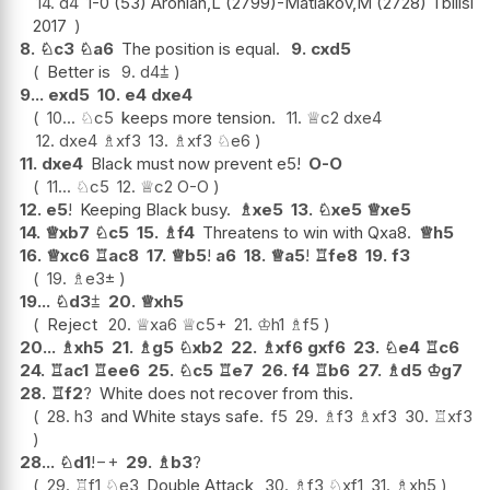
14.
d4
1-0 (53) Aronian,L (2799)-Matlakov,M (2728) Tbilisi
2017
8.
♘
c3
♘
a6
The position is equal.
9.
cxd5
Better is
9.
d4
⩲
9...
exd5
10.
e4
dxe4
10...
♘
c5
keeps more tension.
11.
♕
c2
dxe4
12.
dxe4
♗
xf3
13.
♗
xf3
♘
e6
11.
dxe4
Black must now prevent e5!
O-O
11...
♘
c5
12.
♕
c2
O-O
12.
e5
!
Keeping Black busy.
♗
xe5
13.
♘
xe5
♕
xe5
14.
♕
xb7
♘
c5
15.
♗
f4
Threatens to win with Qxa8.
♕
h5
16.
♕
xc6
♖
ac8
17.
♕
b5
!
a6
18.
♕
a5
!
♖
fe8
19.
f3
19.
♗
e3
±
19...
♘
d3
⩲
20.
♕
xh5
Reject
20.
♕
xa6
♕
c5+
21.
♔
h1
♗
f5
20...
♗
xh5
21.
♗
g5
♘
xb2
22.
♗
xf6
gxf6
23.
♘
e4
♖
c6
24.
♖
ac1
♖
ee6
25.
♘
c5
♖
e7
26.
f4
♖
b6
27.
♗
d5
♔
g7
28.
♖
f2
?
White does not recover from this.
28.
h3
and White stays safe.
f5
29.
♗
f3
♗
xf3
30.
♖
xf3
28...
♘
d1
!
−+
29.
♗
b3
?
29.
♖
f1
♘
e3
Double Attack
30.
♗
f3
♘
xf1
31.
♗
xh5