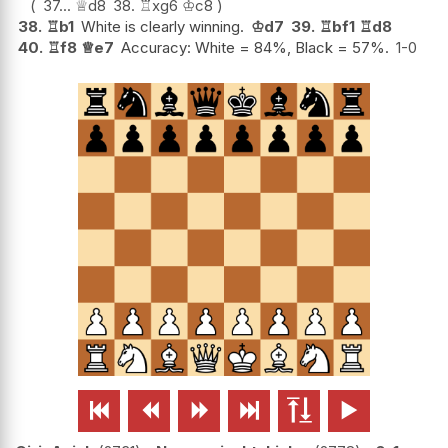
37...
♕
d8
38.
♖
xg6
♔
c8
38.
♖
b1
White is clearly winning.
♔
d7
39.
♖
bf1
♖
d8
40.
♖
f8
♕
e7
Accuracy: White = 84%, Black = 57%.
1-0





