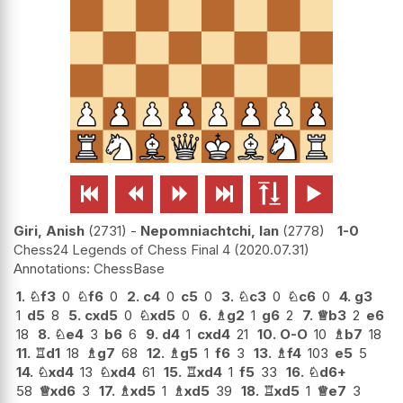






Giri, Anish
2731
-
Nepomniachtchi, Ian
2778
1-0
Chess24 Legends of Chess Final 4
2020.07.31
ChessBase
1.
♘
f3
0
♘
f6
0
2.
c4
0
c5
0
3.
♘
c3
0
♘
c6
0
4.
g3
1
d5
8
5.
cxd5
0
♘
xd5
0
6.
♗
g2
1
g6
2
7.
♕
b3
2
e6
18
8.
♘
e4
3
b6
6
9.
d4
1
cxd4
21
10.
O-O
10
♗
b7
18
11.
♖
d1
18
♗
g7
68
12.
♗
g5
1
f6
3
13.
♗
f4
103
e5
5
14.
♘
xd4
13
♘
xd4
61
15.
♖
xd4
1
f5
33
16.
♘
d6+
58
♕
xd6
3
17.
♗
xd5
1
♗
xd5
39
18.
♖
xd5
1
♕
e7
3