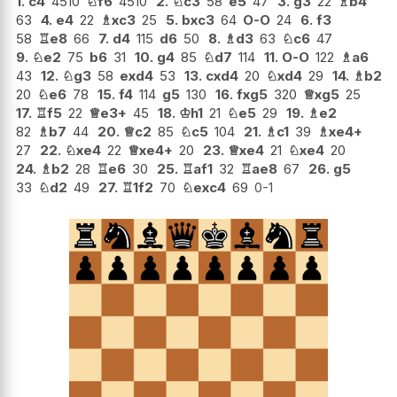
1.
c4
4510
♘
f6
4510
2.
♘
c3
58
e5
47
3.
g3
22
♗
b4
63
4.
e4
22
♗
xc3
25
5.
bxc3
64
O-O
24
6.
f3
58
♖
e8
66
7.
d4
115
d6
50
8.
♗
d3
63
♘
c6
47
9.
♘
e2
75
b6
31
10.
g4
85
♘
d7
114
11.
O-O
122
♗
a6
43
12.
♘
g3
58
exd4
53
13.
cxd4
20
♘
xd4
29
14.
♗
b2
20
♘
e6
78
15.
f4
114
g5
130
16.
fxg5
320
♕
xg5
25
17.
♖
f5
22
♕
e3+
45
18.
♔
h1
21
♘
e5
29
19.
♗
e2
82
♗
b7
44
20.
♕
c2
85
♘
c5
104
21.
♗
c1
39
♗
xe4+
27
22.
♘
xe4
22
♕
xe4+
20
23.
♕
xe4
21
♘
xe4
20
24.
♗
b2
28
♖
e6
30
25.
♖
af1
32
♖
ae8
67
26.
g5
33
♘
d2
49
27.
♖
1f2
70
♘
exc4
69
0-1