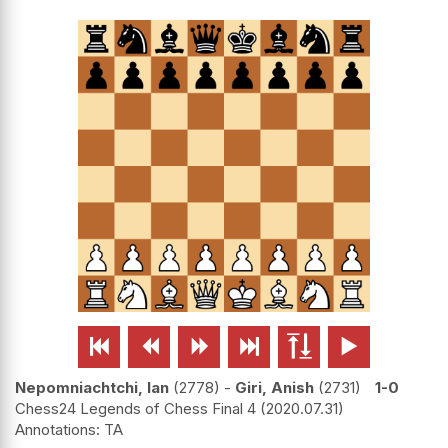






Nepomniachtchi, Ian
2778
-
Giri, Anish
2731
1-0
Chess24 Legends of Chess Final 4
2020.07.31
TA