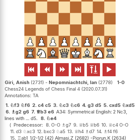






Giri, Anish
2731
-
Nepomniachtchi, Ian
2778
1-0
Chess24 Legends of Chess Final 4
2020.07.31
TA
1.
♘
f3
♘
f6
2.
c4
c5
3.
♘
c3
♘
c6
4.
g3
d5
5.
cxd5
♘
xd5
6.
♗
g2
g6
7.
♕
b3
e6
A34: Symmetrical English: 2 Nc3,
lines with ... d5.
8.
♘
e4
Predecessor:
8.
O-O
♗
g7
9.
♕
b5
♕
b6
10.
♕
c4
O-O
11.
d3
♘
xc3
12.
bxc3
♘
a5
13.
♕
h4
♗
d7
14.
♗
f4
f6
15.
♖
ab1
1/2-1/2 (42) Almasi,Z (2682) -Piorun,K (2634)