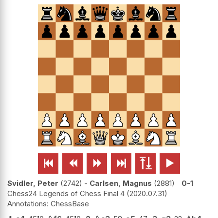






Svidler, Peter
2742
-
Carlsen, Magnus
2881
0-1
Chess24 Legends of Chess Final 4
2020.07.31
ChessBase