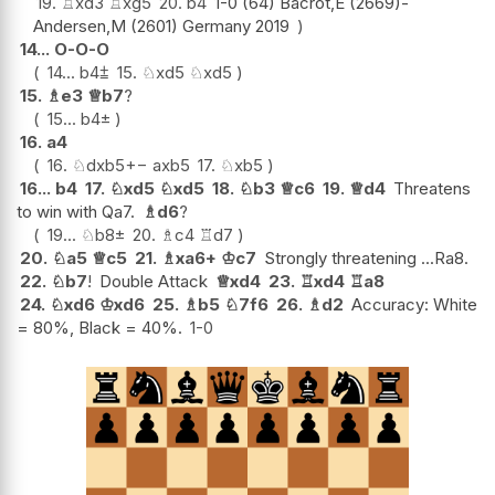
19.
♖
xd3
♖
xg5
20.
b4
1-0 (64) Bacrot,E (2669)-
Andersen,M (2601) Germany 2019
14...
O-O-O
14...
b4
⩲
15.
♘
xd5
♘
xd5
15.
♗
e3
♕
b7
?
15...
b4
±
16.
a4
16.
♘
dxb5
+−
axb5
17.
♘
xb5
16...
b4
17.
♘
xd5
♘
xd5
18.
♘
b3
♕
c6
19.
♕
d4
Threatens
to win with Qa7.
♗
d6
?
19...
♘
b8
±
20.
♗
c4
♖
d7
20.
♘
a5
♕
c5
21.
♗
xa6+
♔
c7
Strongly threatening ...Ra8.
22.
♘
b7
!
Double Attack
♕
xd4
23.
♖
xd4
♖
a8
24.
♘
xd6
♔
xd6
25.
♗
b5
♘
7f6
26.
♗
d2
Accuracy: White
= 80%, Black = 40%.
1-0