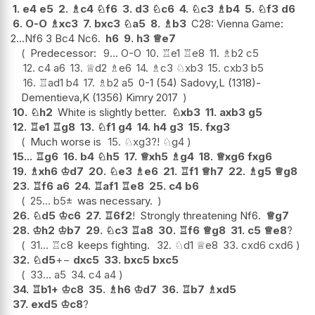
1.
e4
e5
2.
♗
c4
♘
f6
3.
d3
♘
c6
4.
♘
c3
♗
b4
5.
♘
f3
d6
6.
O-O
♗
xc3
7.
bxc3
♘
a5
8.
♗
b3
C28: Vienna Game:
2...Nf6 3 Bc4 Nc6.
h6
9.
h3
♕
e7
Predecessor:
9...
O-O
10.
♖
e1
♖
e8
11.
♗
b2
c5
12.
c4
a6
13.
♕
d2
♗
e6
14.
♗
c3
♘
xb3
15.
cxb3
b5
16.
♖
ad1
b4
17.
♗
b2
a5
0-1 (54) Sadovy,L (1318)-
Dementieva,K (1356) Kimry 2017
10.
♘
h2
White is slightly better.
♘
xb3
11.
axb3
g5
12.
♖
e1
♖
g8
13.
♘
f1
g4
14.
h4
g3
15.
fxg3
Much worse is
15.
♘
xg3
?!
♘
g4
15...
♖
g6
16.
b4
♘
h5
17.
♕
xh5
♗
g4
18.
♕
xg6
fxg6
19.
♗
xh6
♔
d7
20.
♘
e3
♗
e6
21.
♖
f1
♕
h7
22.
♗
g5
♕
g8
23.
♖
f6
a6
24.
♖
af1
♖
e8
25.
c4
b6
25...
b5
±
was necessary.
26.
♘
d5
♔
c6
27.
♖
6f2
!
Strongly threatening Nf6.
♕
g7
28.
♔
h2
♔
b7
29.
♘
c3
♖
a8
30.
♖
f6
♕
g8
31.
c5
♕
e8
?
31...
♖
c8
keeps fighting.
32.
♘
d1
♕
e8
33.
cxd6
cxd6
32.
♘
d5
+−
dxc5
33.
bxc5
bxc5
33...
a5
34.
c4
a4
34.
♖
b1+
♔
c8
35.
♗
h6
♔
d7
36.
♖
b7
♗
xd5
37.
exd5
♔
c8
?