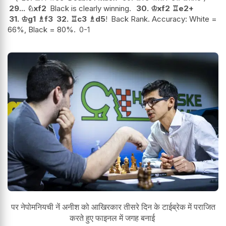
29...
♘
xf2
Black is clearly winning.
30.
♔
xf2
♖
e2+
31.
♔
g1
♗
f3
32.
♖
c3
♗
d5
!
Back Rank. Accuracy: White =
66%, Black = 80%.
0-1
पर नेपोमनियची नें अनीश को आखिरकार तीसरे दिन के टाईब्रेक में पराजित
करते हुए फाइनल में जगह बनाई