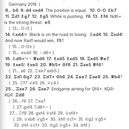
Germany 2019
8...
b6
9.
d4
cxd4
The position is equal.
10.
O-O
♗
b7
11.
♖
d1
♗
g7
12.
♗
g5
White is pushing.
f6
13.
♗
f4
Nd6+
is the strong threat.
e5
13...
O-O
14.
♘
xd4
!
±
Black is on the road to losing.
♘
xd4
15.
♖
xd4
!
And now Rad1 would win.
f5
?
15...
O-O
±
15...
exd4
16.
♘
d6+
16.
♘
d6+
!
+−
♕
xd6
17.
♗
xd5
♗
xd5
18.
♖
xd5
♕
e7
19.
♗
xe5
!
♗
xe5
20.
♕
b5+
♔
f8
21.
♖
xe5
♕
f6
?
21...
a6
22.
♖
xe7
axb5
22.
♖
d1
♔
g7
23.
♖
d7+
♔
h6
24.
♖
ee7
♖
ae8
25.
♕
b4
?
25.
♖
f7
♕
e5
26.
♕
c4
25...
♖
xe7
26.
♖
xe7
Endgame aiming for Qf4+. KQR-
KQR
♖
d8
26...
f4
27.
♖
xa7
27.
gxf4
♖
d8
+−
27...
♖
f8
28.
gxf4
♕
xf4
29.
♕
xf4+
29.
♕
xb6
♕
g5+
30.
♔
h1
♕
c1+
31.
♔
g2
♕
g5+
32.
♔
h1
♕
c1+
33.
♔
g2
♕
g5+
34.
♔
h1