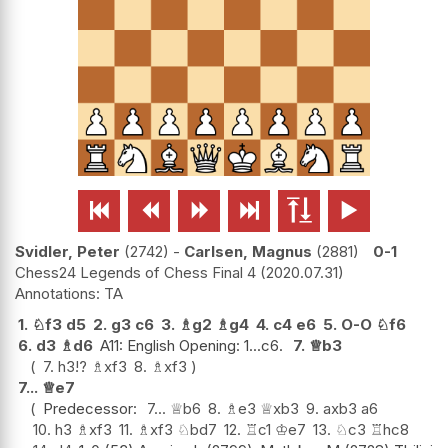






Svidler, Peter
2742
-
Carlsen, Magnus
2881
0-1
Chess24 Legends of Chess Final 4
2020.07.31
TA
1.
♘
f3
d5
2.
g3
c6
3.
♗
g2
♗
g4
4.
c4
e6
5.
O-O
♘
f6
6.
d3
♗
d6
A11: English Opening: 1...c6.
7.
♕
b3
7.
h3
!?
♗
xf3
8.
♗
xf3
7...
♕
e7
Predecessor:
7...
♕
b6
8.
♗
e3
♕
xb3
9.
axb3
a6
10.
h3
♗
xf3
11.
♗
xf3
♘
bd7
12.
♖
c1
♔
e7
13.
♘
c3
♖
hc8