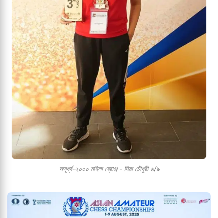
অনূর্ধ্ব-২০০০ মহিলা ব্রোঞ্জ - দিয়া চৌধুরী ৬/৯