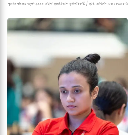
প্রথম পাঁচজন অনুর্ধ-২০০০ মহিলা ক্লাসিকাল স্থানাধিকারী | ছবি: এশিয়ান দাবা ফেডারেশন