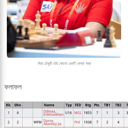
দিয়া চৌধুরী তাঁর কোনো একটি খেলার সময়
ফলাফল
Rk.
SNo
Name
Typ
FED
Rtg
Pts.
TB1
TB2
Odmaa,
1
6
U16
MGL
1853
7
1
3
3
Enkhsaikhan
Doroy,
2
2
WFM
PHI
1938
7
2
4
Allanney Jia