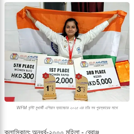
WFM বৃস্টি মুখার্জী এশিয়ান অ্যামেচার ২০২৫ এর তাঁর সব পুরস্কারের সাথে
ক্লাসিকাল: অনূর্ধ্ব-২০০০ মহিলা - ব্রোঞ্জ