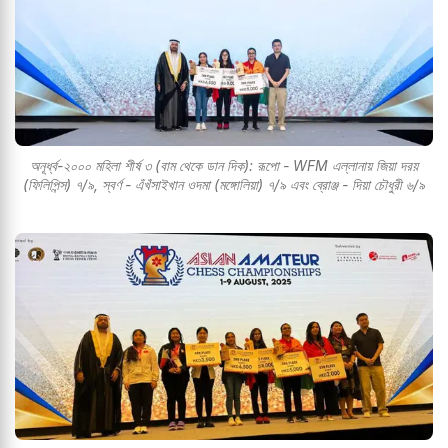
অনূর্ধ্ব-২০০০ মহিলা শীর্ষ ৩ (বাম থেকে ডান দিক): রূপো - WFM এল্লানায় জিয়া দরয়
(ফিলিপিন্স) ৭/৯, স্বর্ণ - এঁখঁসাইখান ওদমা (মঙ্গোলিয়া) ৭/৯ এবং ব্রোঞ্জ - দিয়া চৌধুরী ৬/৯