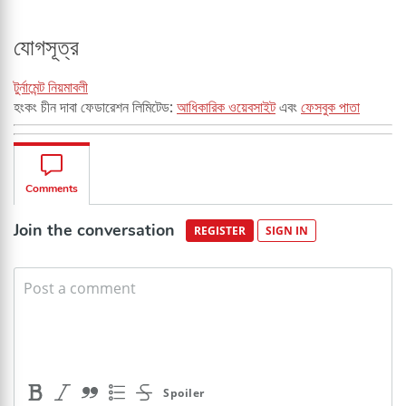
যোগসূত্র
টুর্নামেন্ট নিয়মাবলী
হংকং চীন দাবা ফেডারেশন লিমিটেড:
আধিকারিক ওয়েবসাইট
এবং
ফেসবুক পাতা