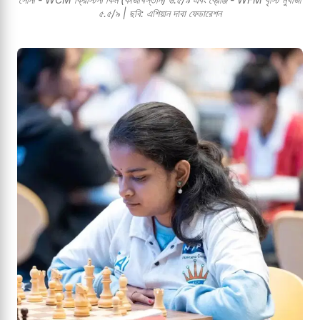
৫.৫/৯ | ছবি: এশিয়ান দাবা ফেডারেশন