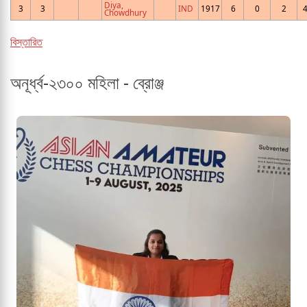
Diya,
3
3
IND
1917
6
0
2
4
Chowdhury
বিস্তারিত
অনূর্ধ্ব-২৩০০ মহিলা - ব্রোঞ্জ