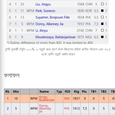
বৃস্টি মুখার্জী নিখুঁত ১০০% ৯ পয়েন্ট করে স্বর্ণ পদক জিতলেন মহিলা রাপিড বিভাগে এবং ৭৩.৪
এলো রেটিং পয়েন্ট অর্জন করেন
ফলাফল
Rk.
SNo
Name
Typ
FED
Rtg
Pts.
TB1
TB2
TB
Bristy,
1
10
WFM
IND
1857
9
0
5
4
Mukherjee
Doroy,
2
5
WFM
Allanney
PHI
1912
7,5
0
5
5
Jia