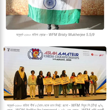
অনূর্ধ্ব-২৩০০ মহিলা ব্রোঞ্জ - WFM Bristy Mukherjee 5.5/9
অনূর্ধ্ব-২৩০০ মহিলা শীর্ষ ৩ (বাম থেকে ডান দিক): রূপো - WFM সিন্যু লি (চীন) ৬/৯,
সোনা - WCM ক্রিস্টিনা কিম (কাজাখস্তান) ৬.৫/৯ এবং ব্রোঞ্জ - WFM বৃস্টি মুখার্জী