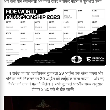
और रूस यान नेपोमनिशी अब पहले राउंड मे सफ़ेद मोहरो से शुरुआत करेंगे ।
14 राउंड का यह क्लासिकल मुक़ाबला 29 अप्रैल तक खेला जाएगा और
परिणाम नहीं निकलने पर 30 अप्रैल को टाईब्रेक खेला जाएगा । और नए
विजेता को ताज 1 मई को मिलेगा । सभी मुक़ाबले भारतीय समय अनुसार
दोपहर 2.30 बजे से खेले जाएँगे ।