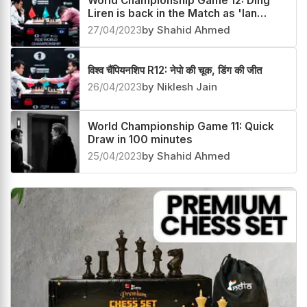
World Championship Game 12: Ding
Liren is back in the Match as 'Ian
curse' strikes
27/04/2023
by Shahid Ahmed
विश्व चैंपियनशिप R12: नेपो की चूक, डिंग की जीत
26/04/2023
by Niklesh Jain
World Championship Game 11: Quick
Draw in 100 minutes
25/04/2023
by Shahid Ahmed