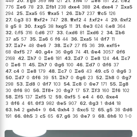
449
20.
♗
g5
369
h6
121
21.
♗
h4
17
♖
e8
151
22.
♘
e2
776
♖
e6
78
23.
♖
fb1
238
dxe4
388
24.
dxe4
7
♖
xa5
294
25.
♖
xa5
65
♕
xa5
1
26.
♖
b7
237
♕
c5
126
27.
♘
g3
83
♕
xf2+
747
28.
♕
xf2
4
♗
xf2+
4
29.
♔
xf2
8
g5
8
30.
♗
xg5
38
hxg5
11
31.
♔
e3
624
♘
e8
364
32.
♘
f5
316
♘
d6
217
33.
♘
xd6
81
♖
xd6
2
34.
♖
b6
37
a5
57
35.
♖
a6
6
f6
44
36.
♖
xa5
14
♔
f7
11
37.
♖
a7+
48
♔
e6
7
38.
♖
c7
27
f5
36
39.
exf5+
68
♔
xf5
27
40.
g4+
36
♔
g6
74
41.
♔
e4
3057
♔
f6
2168
42.
♖
h7
0
♖
e6
181
43.
♖
d7
0
♖
e8
124
44.
♖
c7
0
♖
e6
11
45.
♖
h7
0
♔
g6
100
46.
♖
d7
0
♔
f6
37
47.
c4
0
♖
e8
179
48.
♖
c7
0
♖
e6
43
49.
c5
0
♔
g6
3
50.
♖
d7
0
♔
f6
39
51.
♖
h7
0
♔
g6
23
52.
♖
h8
0
♔
g7
298
53.
♖
d8
0
♔
f7
103
54.
♖
c8
0
♔
e7
171
55.
♖
g8
30
♔
f6
80
56.
♖
f8+
20
♔
g7
17
57.
♖
f3
160
♖
f6
102
58.
♖
f5
137
♖
xf5
12
59.
♔
xf5
5
e4
4
60.
♔
xe4
3
♔
f6
4
61.
♔
f3
982
♔
e5
907
62.
♔
g3
1
♔
d4
18
63.
h4
2
gxh4+
9
64.
♔
xh4
3
♔
xc5
12
65.
g5
38
♔
d6
191
66.
♔
h5
3
c5
65
67.
g6
36
♔
e7
9
68.
♔
h6
10
1-0