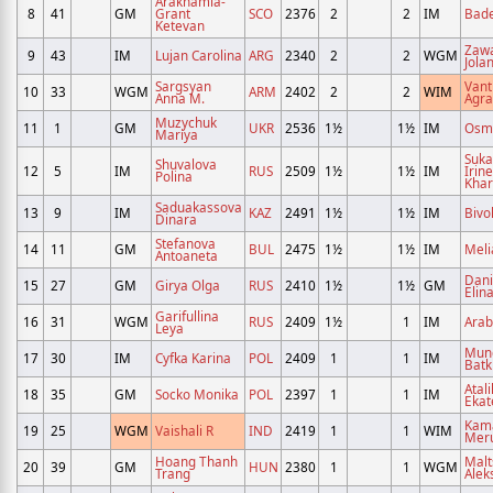
Arakhamia-
8
41
GM
Grant
SCO
2376
2
2
IM
Bade
Ketevan
Zaw
9
43
IM
Lujan Carolina
ARG
2340
2
2
WGM
Jola
Sargsyan
Vant
10
33
WGM
ARM
2402
2
2
WIM
Anna M.
Agra
Muzychuk
11
1
GM
UKR
2536
1½
1½
IM
Osma
Mariya
Suka
Shuvalova
12
5
IM
RUS
2509
1½
1½
IM
Irine
Polina
Kha
Saduakassova
13
9
IM
KAZ
2491
1½
1½
IM
Bivol
Dinara
Stefanova
14
11
GM
BUL
2475
1½
1½
IM
Meli
Antoaneta
Dani
15
27
GM
Girya Olga
RUS
2410
1½
1½
GM
Elin
Garifullina
16
31
WGM
RUS
2409
1½
1
IM
Arab
Leya
Mun
17
30
IM
Cyfka Karina
POL
2409
1
1
IM
Bat
Atali
18
35
GM
Socko Monika
POL
2397
1
1
IM
Ekat
Kam
19
25
WGM
Vaishali R
IND
2419
1
1
WIM
Mer
Hoang Thanh
Malt
20
39
GM
HUN
2380
1
1
WGM
Trang
Alek