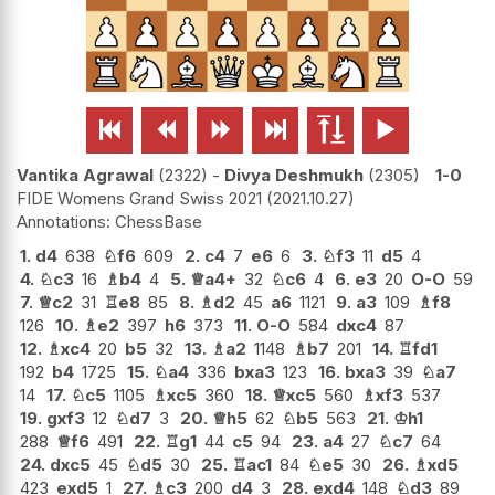






Vantika Agrawal
2322
-
Divya Deshmukh
2305
1-0
FIDE Womens Grand Swiss 2021
2021.10.27
ChessBase
1.
d4
638
♘
f6
609
2.
c4
7
e6
6
3.
♘
f3
11
d5
4
4.
♘
c3
16
♗
b4
4
5.
♕
a4+
32
♘
c6
4
6.
e3
20
O-O
59
7.
♕
c2
31
♖
e8
85
8.
♗
d2
45
a6
1121
9.
a3
109
♗
f8
126
10.
♗
e2
397
h6
373
11.
O-O
584
dxc4
87
12.
♗
xc4
20
b5
32
13.
♗
a2
1148
♗
b7
201
14.
♖
fd1
192
b4
1725
15.
♘
a4
336
bxa3
123
16.
bxa3
39
♘
a7
14
17.
♘
c5
1105
♗
xc5
360
18.
♕
xc5
560
♗
xf3
537
19.
gxf3
12
♘
d7
3
20.
♕
h5
62
♘
b5
563
21.
♔
h1
288
♕
f6
491
22.
♖
g1
44
c5
94
23.
a4
27
♘
c7
64
24.
dxc5
45
♘
d5
30
25.
♖
ac1
84
♘
e5
30
26.
♗
xd5
423
exd5
1
27.
♗
c3
200
d4
3
28.
exd4
148
♘
d3
89