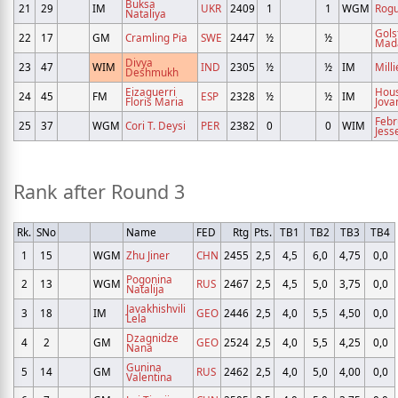
Buksa
21
29
IM
UKR
2409
1
1
WGM
Rogu
Nataliya
Gols
22
17
GM
Cramling Pia
SWE
2447
½
½
Mad
Divya
23
47
WIM
IND
2305
½
½
IM
Mill
Deshmukh
Eizaguerri
Hou
24
45
FM
ESP
2328
½
½
IM
Floris Maria
Jova
Febr
25
37
WGM
Cori T. Deysi
PER
2382
0
0
WIM
Jess
Rank after Round 3
Rk.
SNo
Name
FED
Rtg
Pts.
TB1
TB2
TB3
TB4
1
15
WGM
Zhu Jiner
CHN
2455
2,5
4,5
6,0
4,75
0,0
Pogonina
2
13
WGM
RUS
2467
2,5
4,5
5,0
3,75
0,0
Natalija
Javakhishvili
3
18
IM
GEO
2446
2,5
4,0
5,5
4,50
0,0
Lela
Dzagnidze
4
2
GM
GEO
2524
2,5
4,0
5,5
4,25
0,0
Nana
Gunina
5
14
GM
RUS
2462
2,5
4,0
5,0
4,00
0,0
Valentina