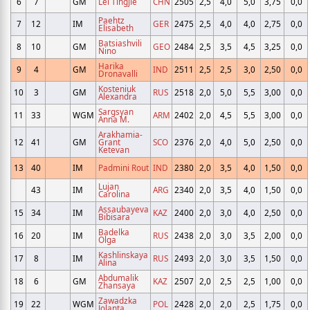
6
7
GM
Lei Tingjie
CHN
2505
2,5
4,0
5,0
3,75
0,0
Paehtz
7
12
IM
GER
2475
2,5
4,0
4,0
2,75
0,0
Elisabeth
Batsiashvili
8
10
GM
GEO
2484
2,5
3,5
4,5
3,25
0,0
Nino
Harika
9
4
GM
IND
2511
2,5
2,5
3,0
2,50
0,0
Dronavalli
Kosteniuk
10
3
GM
RUS
2518
2,0
5,0
5,5
3,00
0,0
Alexandra
Sargsyan
11
33
WGM
ARM
2402
2,0
4,5
5,5
3,00
0,0
Anna M.
Arakhamia-
12
41
GM
Grant
SCO
2376
2,0
4,0
5,0
2,50
0,0
Ketevan
13
40
IM
Padmini Rout
IND
2380
2,0
3,5
4,0
1,50
0,0
Lujan
43
IM
ARG
2340
2,0
3,5
4,0
1,50
0,0
Carolina
Assaubayeva
15
34
IM
KAZ
2400
2,0
3,0
4,0
2,50
0,0
Bibisara
Badelka
16
20
IM
RUS
2438
2,0
3,0
3,5
2,00
0,0
Olga
Kashlinskaya
17
8
IM
RUS
2493
2,0
3,0
3,5
1,50
0,0
Alina
Abdumalik
18
6
GM
KAZ
2507
2,0
2,5
2,5
1,00
0,0
Zhansaya
Zawadzka
19
22
WGM
POL
2428
2,0
2,0
2,5
1,75
0,0
Jolanta