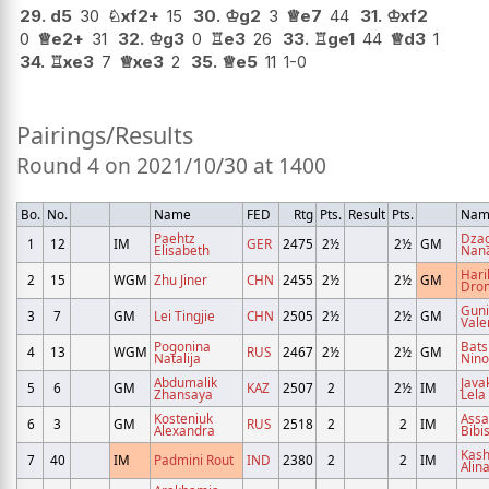
29.
d5
30
♘
xf2+
15
30.
♔
g2
3
♕
e7
44
31.
♔
xf2
0
♕
e2+
31
32.
♔
g3
0
♖
e3
26
33.
♖
ge1
44
♕
d3
1
34.
♖
xe3
7
♕
xe3
2
35.
♕
e5
11
1-0
Pairings/Results
Round 4 on 2021/10/30 at 1400
Bo.
No.
Name
FED
Rtg
Pts.
Result
Pts.
Nam
Paehtz
Dza
1
12
IM
GER
2475
2½
2½
GM
Elisabeth
Nan
Hari
2
15
WGM
Zhu Jiner
CHN
2455
2½
2½
GM
Dron
Gun
3
7
GM
Lei Tingjie
CHN
2505
2½
2½
GM
Vale
Pogonina
Bats
4
13
WGM
RUS
2467
2½
2½
GM
Natalija
Nino
Abdumalik
Javak
5
6
GM
KAZ
2507
2
2½
IM
Zhansaya
Lela
Kosteniuk
Ass
6
3
GM
RUS
2518
2
2
IM
Alexandra
Bibi
Kash
7
40
IM
Padmini Rout
IND
2380
2
2
IM
Alin