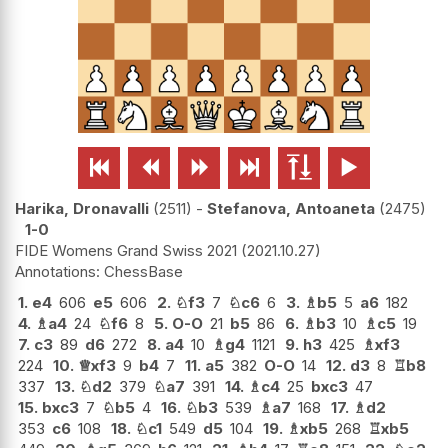






Harika, Dronavalli
2511
-
Stefanova, Antoaneta
2475
1-0
FIDE Womens Grand Swiss 2021
2021.10.27
ChessBase
1.
e4
606
e5
606
2.
♘
f3
7
♘
c6
6
3.
♗
b5
5
a6
182
4.
♗
a4
24
♘
f6
8
5.
O-O
21
b5
86
6.
♗
b3
10
♗
c5
19
7.
c3
89
d6
272
8.
a4
10
♗
g4
1121
9.
h3
425
♗
xf3
224
10.
♕
xf3
9
b4
7
11.
a5
382
O-O
14
12.
d3
8
♖
b8
337
13.
♘
d2
379
♘
a7
391
14.
♗
c4
25
bxc3
47
15.
bxc3
7
♘
b5
4
16.
♘
b3
539
♗
a7
168
17.
♗
d2
353
c6
108
18.
♘
c1
549
d5
104
19.
♗
xb5
268
♖
xb5