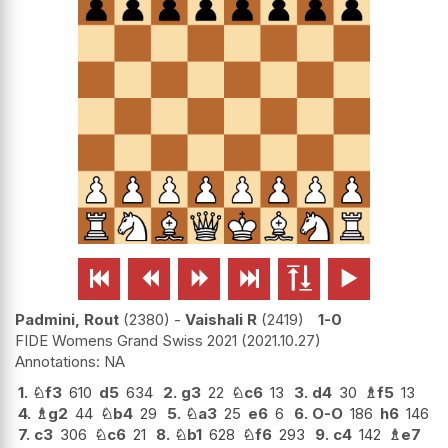






Padmini, Rout
2380
-
Vaishali R
2419
1-0
FIDE Womens Grand Swiss 2021
2021.10.27
NA
1.
♘
f3
610
d5
634
2.
g3
22
♘
c6
13
3.
d4
30
♗
f5
13
4.
♗
g2
44
♘
b4
29
5.
♘
a3
25
e6
6
6.
O-O
186
h6
146
7.
c3
306
♘
c6
21
8.
♘
b1
628
♘
f6
293
9.
c4
142
♗
e7