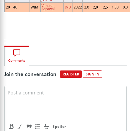
Vantika
20
46
WIM
IND
2322
2,0
2,0
2,5
1,50
0,0
Agrawal