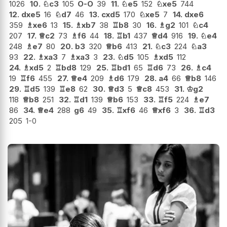
1026
10.
♘
c3
105
O-O
39
11.
♘
e5
152
♘
xe5
744
12.
dxe5
16
♘
d7
46
13.
cxd5
170
♘
xe5
7
14.
dxe6
359
♗
xe6
13
15.
♗
xb7
38
♖
b8
30
16.
♗
g2
101
♘
c4
207
17.
♕
c2
73
♗
f6
44
18.
♖
b1
437
♕
d4
916
19.
♘
e4
248
♗
e7
80
20.
b3
320
♕
b6
413
21.
♘
c3
224
♘
a3
93
22.
♗
xa3
7
♗
xa3
3
23.
♘
d5
105
♗
xd5
112
24.
♗
xd5
2
♖
bd8
129
25.
♖
bd1
65
♖
d6
73
26.
♗
c4
19
♖
f6
455
27.
♕
e4
209
♗
d6
179
28.
a4
66
♕
b8
146
29.
♖
d5
139
♖
e8
62
30.
♕
d3
5
♕
c8
453
31.
♔
g2
118
♕
b8
251
32.
♖
d1
139
♕
b6
153
33.
♖
f5
224
♗
e7
86
34.
♕
e4
288
g6
49
35.
♖
xf6
46
♕
xf6
3
36.
♖
d3
205
1-0