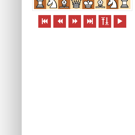





