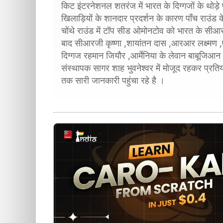
किट इंटरनेशनल शतरंज में भारत के दिग्गजों के थोड़े
खिलाड़ियों के शानदार प्रदर्शन के कारण पाँच राउं
चोंथे राउंड में टॉप सीड ओमोनटोव को भारत के सीआरज
बाद सीआरजी कृष्णा ,शायांतन दास ,आरआर लक्ष्मण ,एस
दिग्गज रहमान जियौर ,आर्मेनिया के लेवान बाबूजिआन
संस्थापक सागर शाह भुवनेश्वर में मोजूद रहकर प्
तक सारी जानकारी पहुंचा रहे है ।