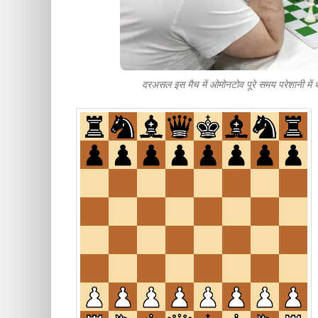
दरअसल इस मैच में ओमोनटोव पूरे समय परेशानी 