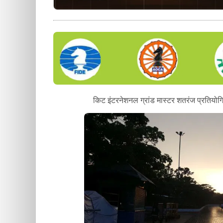
किट इंटरनेशनल ग्रांड मास्टर शतरंज प्रतियोगिता के 