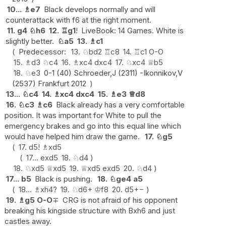
10...
♗
e7
Black develops normally and will
counterattack with f6 at the right moment.
11.
g4
♘
h6
12.
♖
g1
!
LiveBook: 14 Games. White is
slightly better.
♘
a5
13.
♗
c1
Predecessor:
13.
♘
bd2
♖
c8
14.
♖
c1
O-O
15.
♗
d3
♘
c4
16.
♗
xc4
dxc4
17.
♘
xc4
♕
b5
18.
♘
e3
0-1 (40) Schroeder,J (2311) -Ikonnikov,V
(2537) Frankfurt 2012
13...
♘
c4
14.
♗
xc4
dxc4
15.
♗
e3
♕
d8
16.
♘
c3
♗
c6
Black already has a very comfortable
position. It was important for White to pull the
emergency brakes and go into this equal line which
would have helped him draw the game.
17.
♘
g5
17.
d5
!
♗
xd5
17...
exd5
18.
♘
d4
18.
♘
xd5
♕
xd5
19.
♕
xd5
exd5
20.
♘
d4
17...
b5
Black is pushing.
18.
♘
ge4
a5
18...
♗
xh4
?
19.
♘
d6+
♔
f8
20.
d5
+−
19.
♗
g5
O-O
∓
CRG is not afraid of his opponent
breaking his kingside structure with Bxh6 and just
castles away.