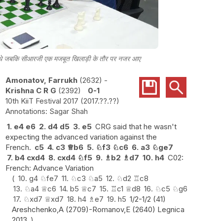
में थे जबकि सीआरजी एक मजबूत खिलाड़ी के तौर पर नजर आए
Amonatov, Farrukh
2632
-
Krishna C R G
2392
0-1
10th KiiT Festival 2017
2017.??.??
Sagar Shah
1.
e4
e6
2.
d4
d5
3.
e5
CRG said that he wasn't
expecting the advanced variation against the
French.
c5
4.
c3
♕
b6
5.
♘
f3
♘
c6
6.
a3
♘
ge7
7.
b4
cxd4
8.
cxd4
♘
f5
9.
♗
b2
♗
d7
10.
h4
C02:
French: Advance Variation
10.
g4
♘
fe7
11.
♘
c3
♘
a5
12.
♘
d2
♖
c8
13.
♘
a4
♕
c6
14.
b5
♕
c7
15.
♖
c1
♕
d8
16.
♘
c5
♘
g6
17.
♘
xd7
♕
xd7
18.
h4
♗
e7
19.
h5
1/2-1/2 (41)
Areshchenko,A (2709)-Romanov,E (2640) Legnica
2013