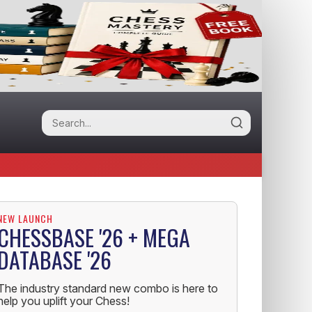
NEW LAUNCH
CHESSBASE '26 + MEGA
DATABASE '26
The industry standard new combo is here to
help you uplift your Chess!