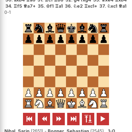
34.
♖
f5
♕
a7+
35.
♔
f1
♖
a1
36.
♘
e2
♖
xc1+
37.
♘
xc1
♕
a1
0-1






Nihal, Sarin
2651
-
Bogner, Sebastian
2545
1-0