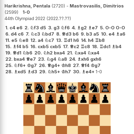
Harikrishna, Pentala
2720
-
Mastrovasilis, Dimitrios
2599
1-0
44th Olympiad 2022
2022.??.??
1.
c4
e6
2.
♘
f3
d5
3.
g3
♘
f6
4.
♗
g2
♗
e7
5.
O-O
O-O
6.
d4
c6
7.
♘
c3
♘
bd7
8.
♕
d3
b6
9.
b3
a5
10.
e4
♗
a6
11.
e5
♘
e8
12.
a4
♘
c7
13.
♖
d1
h6
14.
h4
♖
b8
15.
♗
f4
b5
16.
cxb5
cxb5
17.
♕
c2
♖
c8
18.
♖
dc1
♗
b4
19.
♕
d1
♘
b6
20.
♘
h2
bxa4
21.
♘
xa4
♘
xa4
22.
bxa4
♕
e7
23.
♘
g4
♘
a8
24.
♗
xh6
gxh6
25.
♘
f6+
♔
g7
26.
♕
g4+
♔
h8
27.
♕
f4
♔
g7
28.
♗
xd5
♗
d3
29.
♘
h5+
♔
h7
30.
♗
e4+
1-0