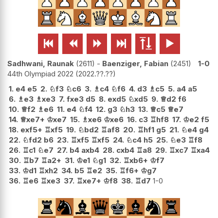






Sadhwani, Raunak
2611
-
Baenziger, Fabian
2451
1-0
44th Olympiad 2022
2022.??.??
1.
e4
e5
2.
♘
f3
♘
c6
3.
♗
c4
♘
f6
4.
d3
♗
c5
5.
a4
a5
6.
♗
e3
♗
xe3
7.
fxe3
d5
8.
exd5
♘
xd5
9.
♕
d2
f6
10.
♕
f2
♗
e6
11.
e4
♘
f4
12.
g3
♘
h3
13.
♕
c5
♕
e7
14.
♕
xe7+
♔
xe7
15.
♗
xe6
♔
xe6
16.
c3
♖
hf8
17.
♔
e2
f5
18.
exf5+
♖
xf5
19.
♘
bd2
♖
af8
20.
♖
hf1
g5
21.
♘
e4
g4
22.
♘
fd2
b6
23.
♖
xf5
♖
xf5
24.
♘
c4
h5
25.
♘
e3
♖
f8
26.
♖
c1
♘
e7
27.
b4
axb4
28.
cxb4
♖
a8
29.
♖
xc7
♖
xa4
30.
♖
b7
♖
a2+
31.
♔
e1
♘
g1
32.
♖
xb6+
♔
f7
33.
♔
d1
♖
xh2
34.
b5
♖
e2
35.
♖
f6+
♔
g7
36.
♖
e6
♖
xe3
37.
♖
xe7+
♔
f8
38.
♖
d7
1-0