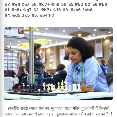
57.
♕
e6
♔
h7
58.
♕
d7+
♔
h8
59.
a5
♕
b2
60.
a6
♕
b6
61.
♕
c8+
♔
g7
62.
♕
b7+
♔
f8
63.
♕
xb6
♗
xb6
64.
♘
d5
♗
c5
65.
♘
b4
1-0
हालांकि सबसे ज्यादा रोमांचक मुक़ाबला खेला भक्ति कुलकर्णी नें जिन्होने
अक्षया कलाइयलहन से लगभग हारा मुक़ाबला जीतकर मैच को भारत को 3-1