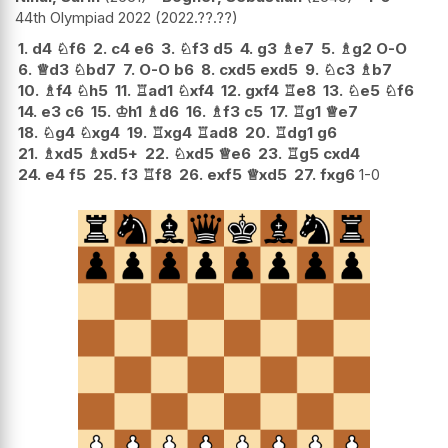
44th Olympiad 2022
2022.??.??
1.
d4
♘
f6
2.
c4
e6
3.
♘
f3
d5
4.
g3
♗
e7
5.
♗
g2
O-O
6.
♕
d3
♘
bd7
7.
O-O
b6
8.
cxd5
exd5
9.
♘
c3
♗
b7
10.
♗
f4
♘
h5
11.
♖
ad1
♘
xf4
12.
gxf4
♖
e8
13.
♘
e5
♘
f6
14.
e3
c6
15.
♔
h1
♗
d6
16.
♗
f3
c5
17.
♖
g1
♕
e7
18.
♘
g4
♘
xg4
19.
♖
xg4
♖
ad8
20.
♖
dg1
g6
21.
♗
xd5
♗
xd5+
22.
♘
xd5
♕
e6
23.
♖
g5
cxd4
24.
e4
f5
25.
f3
♖
f8
26.
exf5
♕
xd5
27.
fxg6
1-0