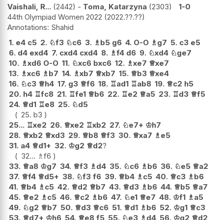
Vaishali, R...
2442
-
Toma, Katarzyna
2303
1-0
44th Olympiad Women 2022
2022.??.??
Shahid
1.
e4
c5
2.
♘
f3
♘
c6
3.
♗
b5
g6
4.
O-O
♗
g7
5.
c3
e5
6.
d4
exd4
7.
cxd4
cxd4
8.
♗
f4
d6
9.
♘
xd4
♘
ge7
10.
♗
xd6
O-O
11.
♘
xc6
bxc6
12.
♗
xe7
♕
xe7
13.
♗
xc6
♗
b7
14.
♗
xb7
♕
xb7
15.
♕
b3
♕
xe4
16.
♘
c3
♕
h4
17.
g3
♕
f6
18.
♖
ad1
♖
ab8
19.
♕
c2
h5
20.
h4
♖
fc8
21.
♖
fe1
♕
b6
22.
♖
e2
♕
a5
23.
♖
d3
♕
f5
24.
♕
d1
♖
e8
25.
♘
d5
25.
b3
25...
♖
xe2
26.
♕
xe2
♖
xb2
27.
♘
e7+
♔
h7
28.
♕
xb2
♕
xd3
29.
♕
b8
♕
f3
30.
♕
xa7
♗
e5
31.
a4
♕
d1+
32.
♔
g2
♕
d2
?
32...
♗
f6
33.
♕
a8
♔
g7
34.
♕
f3
♗
d4
35.
♘
c6
♗
b6
36.
♘
e5
♕
a2
37.
♕
f4
♕
d5+
38.
♘
f3
f6
39.
♕
b4
♗
c5
40.
♕
c3
♗
b6
41.
♕
b4
♗
c5
42.
♕
d2
♕
b7
43.
♕
d3
♗
b6
44.
♕
b5
♕
a7
45.
♕
e2
♗
c5
46.
♕
c2
♗
b6
47.
♘
e1
♕
e7
48.
♔
f1
♗
a5
49.
♘
g2
♕
b7
50.
♕
d3
♕
c6
51.
♕
d1
♗
b6
52.
♔
g1
♕
c3
53.
♕
d7+
♔
h6
54.
♕
e8
f5
55.
♘
e3
♗
d4
56.
♔
g2
♕
d2