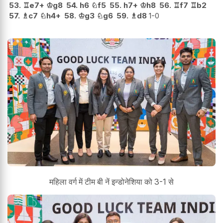
53.
♖
e7+
♔
g8
54.
h6
♘
f5
55.
h7+
♔
h8
56.
♖
f7
♖
b2
57.
♗
c7
♘
h4+
58.
♔
g3
♘
g6
59.
♗
d8
1-0
महिला वर्ग में टीम बी नें इन्डोनेशिया को 3-1 से