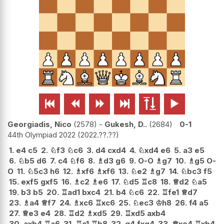






Georgiadis, Nico
2578
-
Gukesh, D..
2684
0-1
44th Olympiad 2022
2022.??.??
1.
e4
c5
2.
♘
f3
♘
c6
3.
d4
cxd4
4.
♘
xd4
e6
5.
a3
e5
6.
♘
b5
d6
7.
c4
♘
f6
8.
♗
d3
g6
9.
O-O
♗
g7
10.
♗
g5
O-
O
11.
♘
5c3
h6
12.
♗
xf6
♗
xf6
13.
♘
e2
♗
g7
14.
♘
bc3
f5
15.
exf5
gxf5
16.
♗
c2
♗
e6
17.
♘
d5
♖
c8
18.
♕
d2
♘
a5
19.
b3
b5
20.
♖
ad1
bxc4
21.
b4
♘
c6
22.
♖
fe1
♕
d7
23.
♗
a4
♕
f7
24.
♗
xc6
♖
xc6
25.
♘
ec3
♔
h8
26.
f4
a5
27.
♕
e3
e4
28.
♖
d2
♗
xd5
29.
♖
xd5
axb4
30.
axb4
♖
a6
31.
♖
c1
♖
b8
32.
g4
fxg4
33.
♕
xe4
♖
xb4