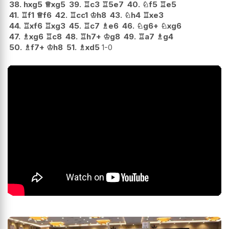
38.
hxg5
♕
xg5
39.
♖
c3
♖
5e7
40.
♘
f5
♖
e5
41.
♖
f1
♕
f6
42.
♖
cc1
♔
h8
43.
♘
h4
♖
xe3
44.
♖
xf6
♖
xg3
45.
♖
c7
♗
e6
46.
♘
g6+
♘
xg6
47.
♗
xg6
♖
c8
48.
♖
h7+
♔
g8
49.
♖
a7
♗
g4
50.
♗
f7+
♔
h8
51.
♗
xd5
1-0