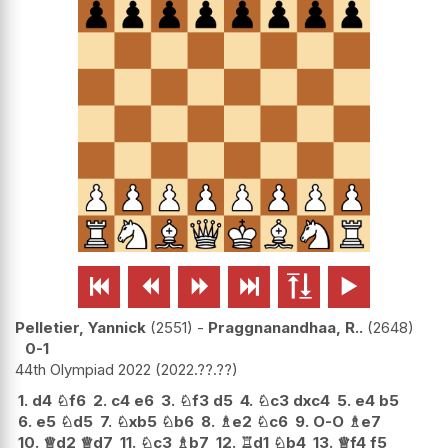






Pelletier, Yannick
2551
-
Praggnanandhaa, R..
2648
0-1
44th Olympiad 2022
2022.??.??
1.
d4
♘
f6
2.
c4
e6
3.
♘
f3
d5
4.
♘
c3
dxc4
5.
e4
b5
6.
e5
♘
d5
7.
♘
xb5
♘
b6
8.
♗
e2
♘
c6
9.
O-O
♗
e7
10.
♕
d2
♕
d7
11.
♘
c3
♗
b7
12.
♖
d1
♘
b4
13.
♕
f4
f5