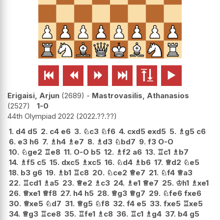






Erigaisi, Arjun
2689
-
Mastrovasilis, Athanasios
2527
1-0
44th Olympiad 2022
2022.??.??
1.
d4
d5
2.
c4
e6
3.
♘
c3
♘
f6
4.
cxd5
exd5
5.
♗
g5
c6
6.
e3
h6
7.
♗
h4
♗
e7
8.
♗
d3
♘
bd7
9.
f3
O-O
10.
♘
ge2
♖
e8
11.
O-O
b5
12.
♗
f2
a6
13.
♖
c1
♗
b7
14.
♗
f5
c5
15.
dxc5
♗
xc5
16.
♘
d4
♗
b6
17.
♕
d2
♘
e5
18.
b3
g6
19.
♗
b1
♖
c8
20.
♘
ce2
♕
e7
21.
♘
f4
♕
a3
22.
♖
cd1
♗
a5
23.
♕
e2
♗
c3
24.
♗
e1
♕
e7
25.
♔
h1
♗
xe1
26.
♕
xe1
♕
f8
27.
h4
h5
28.
♕
g3
♕
g7
29.
♘
fe6
fxe6
30.
♕
xe5
♘
d7
31.
♕
g5
♘
f8
32.
f4
e5
33.
fxe5
♖
xe5
34.
♕
g3
♖
ce8
35.
♖
fe1
♗
c8
36.
♖
c1
♗
g4
37.
b4
g5