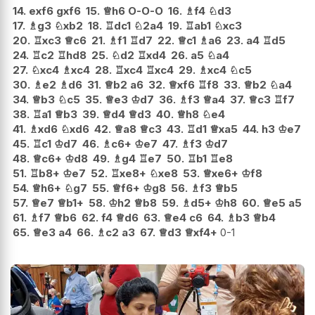
14.
exf6
gxf6
15.
♕
h6
O-O-O
16.
♗
f4
♘
d3
17.
♗
g3
♘
xb2
18.
♖
dc1
♘
2a4
19.
♖
ab1
♘
xc3
20.
♖
xc3
♕
c6
21.
♗
f1
♖
d7
22.
♕
c1
♗
a6
23.
a4
♖
d5
24.
♖
c2
♖
hd8
25.
♘
d2
♖
xd4
26.
a5
♘
a4
27.
♘
xc4
♗
xc4
28.
♖
xc4
♖
xc4
29.
♗
xc4
♘
c5
30.
♗
e2
♗
d6
31.
♕
b2
a6
32.
♕
xf6
♖
f8
33.
♕
b2
♘
a4
34.
♕
b3
♘
c5
35.
♕
e3
♔
d7
36.
♗
f3
♕
a4
37.
♕
c3
♖
f7
38.
♖
a1
♕
b3
39.
♕
d4
♕
d3
40.
♕
h8
♘
e4
41.
♗
xd6
♘
xd6
42.
♕
a8
♕
c3
43.
♖
d1
♕
xa5
44.
h3
♔
e7
45.
♖
c1
♔
d7
46.
♗
c6+
♔
e7
47.
♗
f3
♔
d7
48.
♕
c6+
♔
d8
49.
♗
g4
♖
e7
50.
♖
b1
♖
e8
51.
♖
b8+
♔
e7
52.
♖
xe8+
♘
xe8
53.
♕
xe6+
♔
f8
54.
♕
h6+
♘
g7
55.
♕
f6+
♔
g8
56.
♗
f3
♕
b5
57.
♕
e7
♕
b1+
58.
♔
h2
♕
b8
59.
♗
d5+
♔
h8
60.
♕
e5
a5
61.
♗
f7
♕
b6
62.
f4
♕
d6
63.
♕
e4
c6
64.
♗
b3
♕
b4
65.
♕
e3
a4
66.
♗
c2
a3
67.
♕
d3
♕
xf4+
0-1