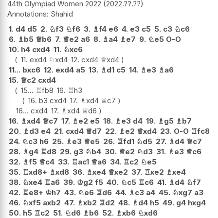
44th Olympiad Women 2022
2022.??.??
Shahid
1.
d4
d5
2.
♘
f3
♘
f6
3.
♗
f4
e6
4.
e3
c5
5.
c3
♘
c6
6.
♗
b5
♕
b6
7.
♕
e2
a6
8.
♗
a4
♗
e7
9.
♘
e5
O-O
10.
h4
cxd4
11.
♘
xc6
11.
exd4
♘
xd4
12.
cxd4
♕
xd4
11...
bxc6
12.
exd4
a5
13.
♗
d1
c5
14.
♗
e3
♗
a6
15.
♕
c2
cxd4
15...
♖
fb8
16.
♖
h3
16.
b3
cxd4
17.
♗
xd4
♕
c7
16...
cxd4
17.
♗
xd4
♕
d6
16.
♗
xd4
♕
c7
17.
♗
e2
e5
18.
♗
e3
d4
19.
♗
g5
♗
b7
20.
♗
d3
e4
21.
cxd4
♕
d7
22.
♗
e2
♕
xd4
23.
O-O
♖
fc8
24.
♘
c3
h6
25.
♗
e3
♕
e5
26.
♖
fd1
♘
d5
27.
♗
d4
♕
c7
28.
♗
g4
♖
d8
29.
g3
♘
b4
30.
♕
e2
♘
d3
31.
♗
e3
♕
c6
32.
♗
f5
♕
c4
33.
♖
ac1
♕
a6
34.
♖
c2
♘
e5
35.
♖
xd8+
♗
xd8
36.
♗
xe4
♕
xe2
37.
♖
xe2
♗
xe4
38.
♘
xe4
♖
a6
39.
♔
g2
f5
40.
♘
c5
♖
c6
41.
♗
d4
♘
f7
42.
♖
e8+
♔
h7
43.
♘
e6
♖
d6
44.
♗
c3
a4
45.
♘
xg7
a3
46.
♘
xf5
axb2
47.
♗
xb2
♖
d2
48.
♗
d4
h5
49.
g4
hxg4
50.
h5
♖
c2
51.
♘
d6
♗
b6
52.
♗
xb6
♘
xd6