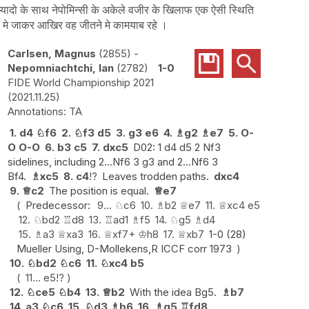
यादो के साथ नेपोमिन्सी के अकेले वजीर के खिलाफ एक ऐसी स्थिति
ों मे जाकर आखिर वह जीतने मे कामयाब रहे ।
Carlsen, Magnus
2855
-
Nepomniachtchi, Ian
2782
1-0
FIDE World Championship 2021
2021.11.25
TA
1.
d4
♘
f6
2.
♘
f3
d5
3.
g3
e6
4.
♗
g2
♗
e7
5.
O-
O
O-O
6.
b3
c5
7.
dxc5
D02: 1 d4 d5 2 Nf3
sidelines, including 2...Nf6 3 g3 and 2...Nf6 3
Bf4.
♗
xc5
8.
c4
!?
Leaves trodden paths.
dxc4
9.
♕
c2
The position is equal.
♕
e7
Predecessor:
9...
♘
c6
10.
♗
b2
♕
e7
11.
♕
xc4
e5
12.
♘
bd2
♖
d8
13.
♖
ad1
♗
f5
14.
♘
g5
♗
d4
15.
♗
a3
♕
xa3
16.
♕
xf7+
♔
h8
17.
♕
xb7
1-0 (28)
Mueller Using, D-Mollekens,R ICCF corr 1973
10.
♘
bd2
♘
c6
11.
♘
xc4
b5
11...
e5
!?
12.
♘
ce5
♘
b4
13.
♕
b2
With the idea Bg5.
♗
b7
14.
a3
♘
c6
15.
♘
d3
♗
b6
16.
♗
g5
♖
fd8