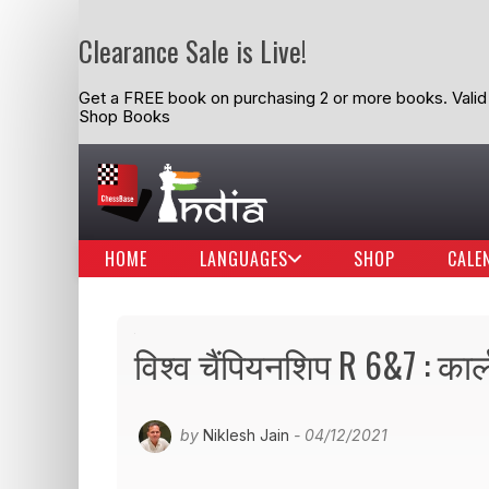
Clearance Sale is Live!
Get a FREE book on purchasing 2 or more books. Valid t
Shop Books
HOME
LANGUAGES
SHOP
CALE
विश्व चैंपियनशिप R 6&7 : क
by
Niklesh Jain
- 04/12/2021