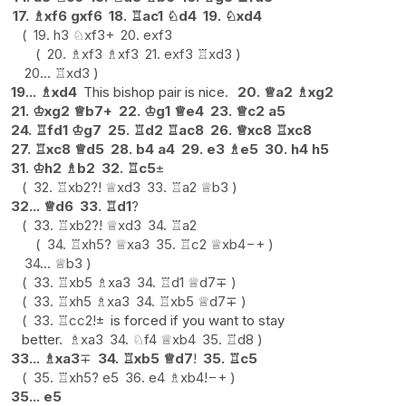
17.
♗
xf6
gxf6
18.
♖
ac1
♘
d4
19.
♘
xd4
19.
h3
♘
xf3+
20.
exf3
20.
♗
xf3
♗
xf3
21.
exf3
♖
xd3
20...
♖
xd3
19...
♗
xd4
This bishop pair is nice.
20.
♕
a2
♗
xg2
21.
♔
xg2
♕
b7+
22.
♔
g1
♕
e4
23.
♕
c2
a5
24.
♖
fd1
♔
g7
25.
♖
d2
♖
ac8
26.
♕
xc8
♖
xc8
27.
♖
xc8
♕
d5
28.
b4
a4
29.
e3
♗
e5
30.
h4
h5
31.
♔
h2
♗
b2
32.
♖
c5
±
32.
♖
xb2
?!
♕
xd3
33.
♖
a2
♕
b3
32...
♕
d6
33.
♖
d1
?
33.
♖
xb2
?!
♕
xd3
34.
♖
a2
34.
♖
xh5
?
♕
xa3
35.
♖
c2
♕
xb4
−+
34...
♕
b3
33.
♖
xb5
♗
xa3
34.
♖
d1
♕
d7
∓
33.
♖
xh5
♗
xa3
34.
♖
xb5
♕
d7
∓
33.
♖
cc2
!
±
is forced if you want to stay
better.
♗
xa3
34.
♘
f4
♕
xb4
35.
♖
d8
33...
♗
xa3
∓
34.
♖
xb5
♕
d7
!
35.
♖
c5
35.
♖
xh5
?
e5
36.
e4
♗
xb4
!
−+
35...
e5