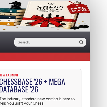
NEW LAUNCH
CHESSBASE '26 + MEGA
DATABASE '26
The industry standard new combo is here to
help you uplift your Chess!