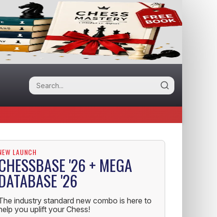
NEW LAUNCH
CHESSBASE '26 + MEGA
DATABASE '26
The industry standard new combo is here to
help you uplift your Chess!