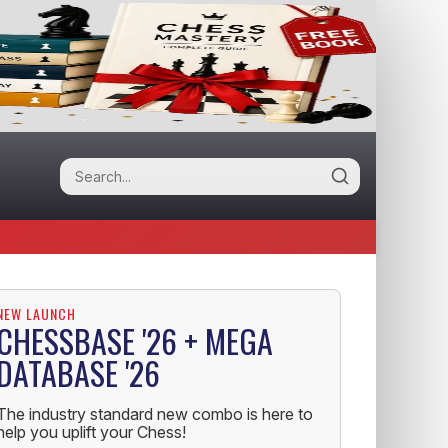
NEW LAUNCH
CHESSBASE '26 + MEGA
DATABASE '26
The industry standard new combo is here to
help you uplift your Chess!